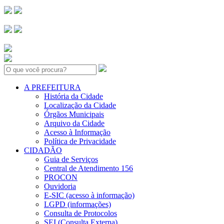
Search:
A PREFEITURA
História da Cidade
Localização da Cidade
Órgãos Municipais
Arquivo da Cidade
Acesso à Informação
Política de Privacidade
CIDADÃO
Guia de Serviços
Central de Atendimento 156
PROCON
Ouvidoria
E-SIC (acesso à informação)
LGPD (informações)
Consulta de Protocolos
SEI (Consulta Externa)