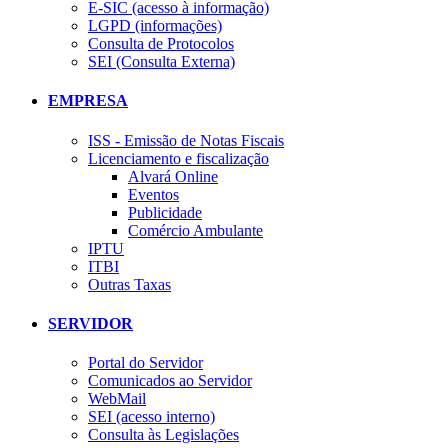
E-SIC (acesso à informação)
LGPD (informações)
Consulta de Protocolos
SEI (Consulta Externa)
EMPRESA
ISS - Emissão de Notas Fiscais
Licenciamento e fiscalização
Alvará Online
Eventos
Publicidade
Comércio Ambulante
IPTU
ITBI
Outras Taxas
SERVIDOR
Portal do Servidor
Comunicados ao Servidor
WebMail
SEI (acesso interno)
Consulta às Legislações