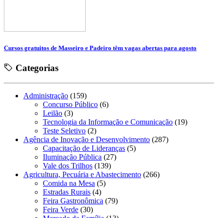
Cursos gratuitos de Masseiro e Padeiro têm vagas abertas para agosto
Categorias
Administração
(159)
Concurso Público
(6)
Leilão
(3)
Tecnologia da Informação e Comunicação
(19)
Teste Seletivo
(2)
Agência de Inovação e Desenvolvimento
(287)
Capacitação de Lideranças
(5)
Iluminação Pública
(27)
Vale dos Trilhos
(139)
Agricultura, Pecuária e Abastecimento
(266)
Comida na Mesa
(5)
Estradas Rurais
(4)
Feira Gastronômica
(79)
Feira Verde
(30)