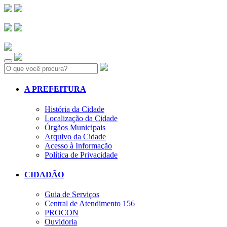
Search:
A PREFEITURA
História da Cidade
Localização da Cidade
Órgãos Municipais
Arquivo da Cidade
Acesso à Informação
Política de Privacidade
CIDADÃO
Guia de Serviços
Central de Atendimento 156
PROCON
Ouvidoria