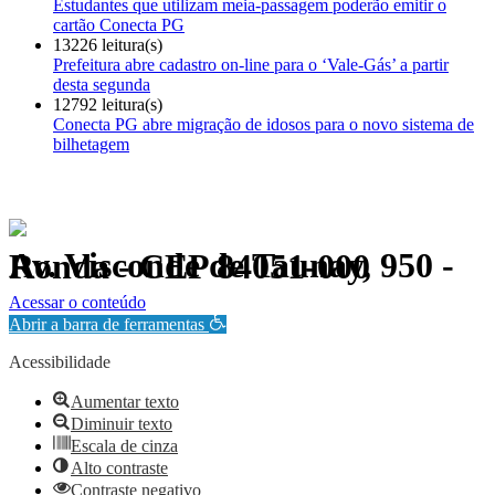
Estudantes que utilizam meia-passagem poderão emitir o
cartão Conecta PG
13226 leitura(s)
Prefeitura abre cadastro on-line para o ‘Vale-Gás’ a partir
desta segunda
12792 leitura(s)
Conecta PG abre migração de idosos para o novo sistema de
bilhetagem
Av. Visconde de Taunay, 950 - Ronda - CEP 84051-000
Política de Privacidade.
Acessar o conteúdo
Abrir a barra de ferramentas
Acessibilidade
Aumentar texto
Diminuir texto
Escala de cinza
Alto contraste
Contraste negativo