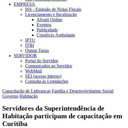
EMPRESA
ISS - Emissão de Notas Fiscais
Licenciamento e fiscalização
Alvará Online
Eventos
Publicidade
Comércio Ambulante
IPTU
ITBI
Outras Taxas
SERVIDOR
Portal do Servidor
Comunicados ao Servidor
WebMail
SEI (acesso interno)
Consulta às Legislações
Capacitação de Lideranças
Família e Desenvolvimento Social
Governo
Habitação
Servidores da Superintendência de
Habitação participam de capacitação em
Curitiba