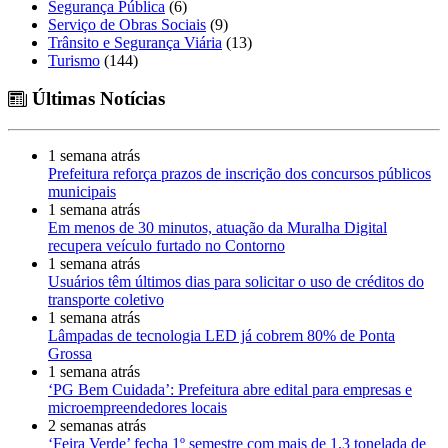
Segurança Pública
(6)
Serviço de Obras Sociais
(9)
Trânsito e Segurança Viária
(13)
Turismo
(144)
Últimas Notícias
1 semana atrás
Prefeitura reforça prazos de inscrição dos concursos públicos
municipais
1 semana atrás
Em menos de 30 minutos, atuação da Muralha Digital
recupera veículo furtado no Contorno
1 semana atrás
Usuários têm últimos dias para solicitar o uso de créditos do
transporte coletivo
1 semana atrás
Lâmpadas de tecnologia LED já cobrem 80% de Ponta
Grossa
1 semana atrás
‘PG Bem Cuidada’: Prefeitura abre edital para empresas e
microempreendedores locais
2 semanas atrás
‘Feira Verde’ fecha 1º semestre com mais de 1,3 tonelada de