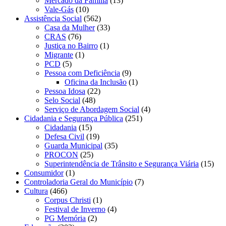
Mercado da Família
(13)
Vale-Gás
(10)
Assistência Social
(562)
Casa da Mulher
(33)
CRAS
(76)
Justiça no Bairro
(1)
Migrante
(1)
PCD
(5)
Pessoa com Deficiência
(9)
Oficina da Inclusão
(1)
Pessoa Idosa
(22)
Selo Social
(48)
Serviço de Abordagem Social
(4)
Cidadania e Segurança Pública
(251)
Cidadania
(15)
Defesa Civil
(19)
Guarda Municipal
(35)
PROCON
(25)
Superintendência de Trânsito e Segurança Viária
(15)
Consumidor
(1)
Controladoria Geral do Município
(7)
Cultura
(466)
Corpus Christi
(1)
Festival de Inverno
(4)
PG Memória
(2)