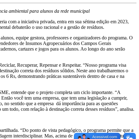
cia ambiental para alunos da rede municipal
ria com a iniciativa privada, entra em sua sétima edição em 2023,
ntal debaterão o uso racional e a gestão de resíduos.
alunos, equipe gestora, professores e organizadores do programa. O
vendedores de Insumos Agropecuários dos Campos Gerais
dernos, cartazes e jogos para os alunos. Ao longo do ano serão
Reciclar, Recuperar, Repensar e Respeitar. “Nosso programa visa
estinação correta dos resíduos sólidos. Neste ano trabalharemos o
 os 6 Rs, demonstrando práticas sustentáveis dentro de casa e na
SME, entende que o projeto completa um ciclo importante. “A
o. Então você tem uma empresa, que tem uma legislação a cumprir,
o, no sentido que a empresa dá importância para as questões
o um todo, com relação à destinação correta desses resíduos”, analisa.
rtilhada. “Do ponto de vista pedagógico, o programa permite que a
dagem interdisciplinar. Mas, acima de tudo, a mudança de postura, o