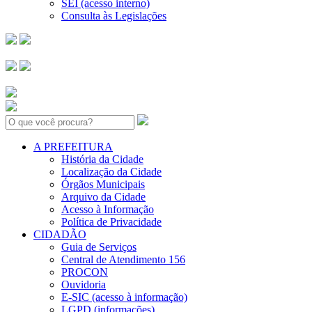
SEI (acesso interno)
Consulta às Legislações
Search:
A PREFEITURA
História da Cidade
Localização da Cidade
Órgãos Municipais
Arquivo da Cidade
Acesso à Informação
Política de Privacidade
CIDADÃO
Guia de Serviços
Central de Atendimento 156
PROCON
Ouvidoria
E-SIC (acesso à informação)
LGPD (informações)