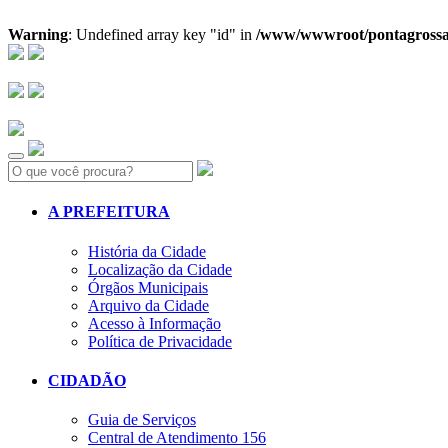
Warning
: Undefined array key "id" in
/www/wwwroot/pontagrossa.pr
Search:
A PREFEITURA
História da Cidade
Localização da Cidade
Órgãos Municipais
Arquivo da Cidade
Acesso à Informação
Política de Privacidade
CIDADÃO
Guia de Serviços
Central de Atendimento 156