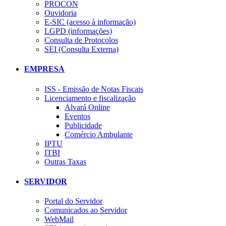
PROCON
Ouvidoria
E-SIC (acesso à informação)
LGPD (informações)
Consulta de Protocolos
SEI (Consulta Externa)
EMPRESA
ISS - Emissão de Notas Fiscais
Licenciamento e fiscalização
Alvará Online
Eventos
Publicidade
Comércio Ambulante
IPTU
ITBI
Outras Taxas
SERVIDOR
Portal do Servidor
Comunicados ao Servidor
WebMail