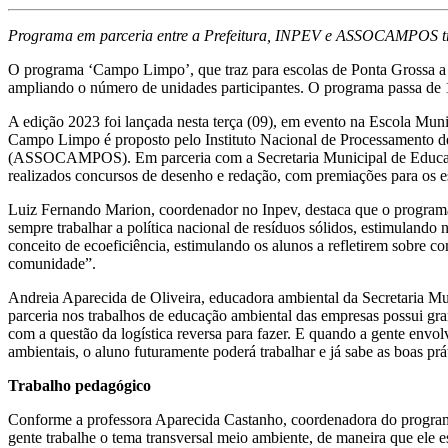
Programa em parceria entre a Prefeitura, INPEV e ASSOCAMPOS trab
O programa ‘Campo Limpo’, que traz para escolas de Ponta Grossa a p
ampliando o número de unidades participantes. O programa passa de 13
A edição 2023 foi lançada nesta terça (09), em evento na Escola Mun
Campo Limpo é proposto pelo Instituto Nacional de Processamento
(ASSOCAMPOS). Em parceria com a Secretaria Municipal de Educação, o
realizados concursos de desenho e redação, com premiações para os e
Luiz Fernando Marion, coordenador no Inpev, destaca que o programa 
sempre trabalhar a política nacional de resíduos sólidos, estimuland
conceito de ecoeficiência, estimulando os alunos a refletirem sobre c
comunidade”.
Andreia Aparecida de Oliveira, educadora ambiental da Secretaria 
parceria nos trabalhos de educação ambiental das empresas possui gra
com a questão da logística reversa para fazer. E quando a gente envo
ambientais, o aluno futuramente poderá trabalhar e já sabe as boas prá
Trabalho pedagógico
Conforme a professora Aparecida Castanho, coordenadora do programa
gente trabalhe o tema transversal meio ambiente, de maneira que ele 