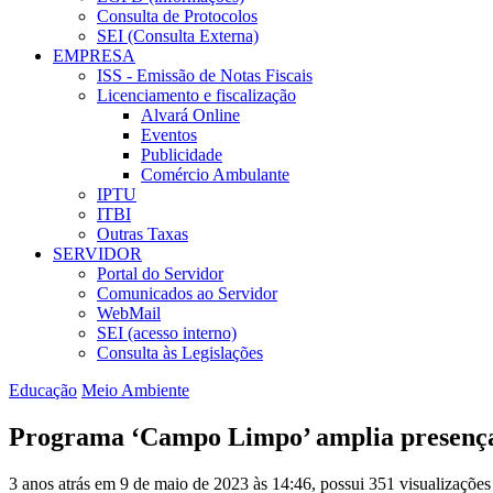
Consulta de Protocolos
SEI (Consulta Externa)
EMPRESA
ISS - Emissão de Notas Fiscais
Licenciamento e fiscalização
Alvará Online
Eventos
Publicidade
Comércio Ambulante
IPTU
ITBI
Outras Taxas
SERVIDOR
Portal do Servidor
Comunicados ao Servidor
WebMail
SEI (acesso interno)
Consulta às Legislações
Educação
Meio Ambiente
Programa ‘Campo Limpo’ amplia presença
3 anos atrás em 9 de maio de 2023 às 14:46, possui 351 visualizaçõe