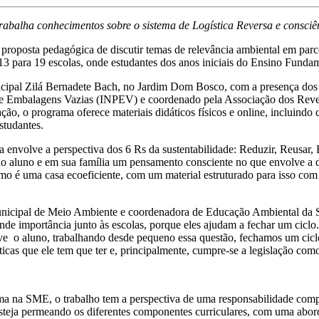
alha conhecimentos sobre o sistema de Logística Reversa e consciên
roposta pedagógica de discutir temas de relevância ambiental em parce
 para 19 escolas, onde estudantes dos anos iniciais do Ensino Fundame
icipal Zilá Bernadete Bach, no Jardim Dom Bosco, com a presença dos 
 de Embalagens Vazias (INPEV) e coordenado pela Associação dos Re
 programa oferece materiais didáticos físicos e online, incluindo ca
studantes.
envolve a perspectiva dos 6 Rs da sustentabilidade: Reduzir, Reusar, 
o no aluno e em sua família um pensamento consciente no que envolve a d
omo é uma casa ecoeficiente, com um material estruturado para isso com
Municipal de Meio Ambiente e coordenadora de Educação Ambiental da 
nde importância junto às escolas, porque eles ajudam a fechar um cicl
lve o aluno, trabalhando desde pequeno essa questão, fechamos um cicl
ticas que ele tem que ter e, principalmente, cumpre-se a legislação com
 na SME, o trabalho tem a perspectiva de uma responsabilidade compa
esteja permeando os diferentes componentes curriculares, com uma abor