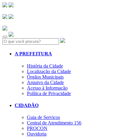
Search:
A PREFEITURA
História da Cidade
Localização da Cidade
Órgãos Municipais
Arquivo da Cidade
Acesso à Informação
Política de Privacidade
CIDADÃO
Guia de Serviços
Central de Atendimento 156
PROCON
Ouvidoria