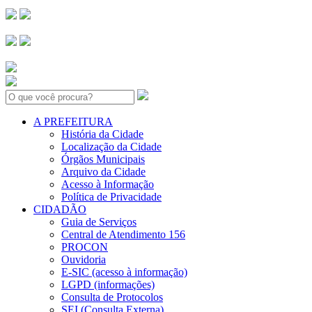
Search:
A PREFEITURA
História da Cidade
Localização da Cidade
Órgãos Municipais
Arquivo da Cidade
Acesso à Informação
Política de Privacidade
CIDADÃO
Guia de Serviços
Central de Atendimento 156
PROCON
Ouvidoria
E-SIC (acesso à informação)
LGPD (informações)
Consulta de Protocolos
SEI (Consulta Externa)