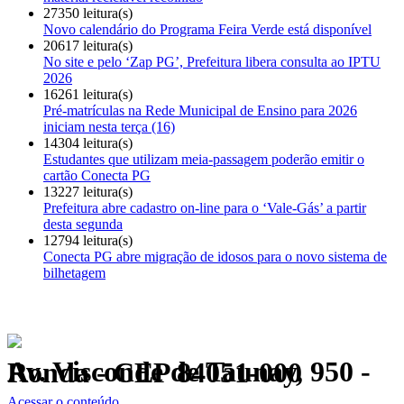
27350 leitura(s)
Novo calendário do Programa Feira Verde está disponível
20617 leitura(s)
No site e pelo ‘Zap PG’, Prefeitura libera consulta ao IPTU
2026
16261 leitura(s)
Pré-matrículas na Rede Municipal de Ensino para 2026
iniciam nesta terça (16)
14304 leitura(s)
Estudantes que utilizam meia-passagem poderão emitir o
cartão Conecta PG
13227 leitura(s)
Prefeitura abre cadastro on-line para o ‘Vale-Gás’ a partir
desta segunda
12794 leitura(s)
Conecta PG abre migração de idosos para o novo sistema de
bilhetagem
Av. Visconde de Taunay, 950 - Ronda - CEP 84051-000
Política de Privacidade.
Acessar o conteúdo