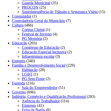
Guarda Municipal
(35)
PROCON
(25)
Superintendência de Trânsito e Segurança Viária
(15)
Consumidor
(1)
Controladoria Geral do Município
(7)
Cultura
(466)
Corpus Christi
(1)
Festival de Inverno
(4)
PG Memória
(2)
Educação
(203)
Congresso de Educação
(2)
Educação Especial Inclusiva
(2)
Infraestrutura escolar
(3)
Esportes
(340)
Família e Desenvolvimento Social
(229)
Habitação
(28)
LGBT
(1)
PG Sem Fome
(2)
Fazenda
(216)
Sala do Empreendedor
(51)
Governo
(696)
Indústria, Comércio e Qualificação Profissional
(283)
Agência do Trabalhador
(114)
Emprego
(41)
Feira da Barão
(8)