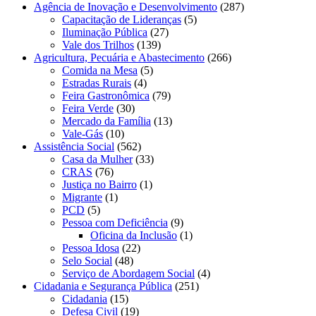
Agência de Inovação e Desenvolvimento
(287)
Capacitação de Lideranças
(5)
Iluminação Pública
(27)
Vale dos Trilhos
(139)
Agricultura, Pecuária e Abastecimento
(266)
Comida na Mesa
(5)
Estradas Rurais
(4)
Feira Gastronômica
(79)
Feira Verde
(30)
Mercado da Família
(13)
Vale-Gás
(10)
Assistência Social
(562)
Casa da Mulher
(33)
CRAS
(76)
Justiça no Bairro
(1)
Migrante
(1)
PCD
(5)
Pessoa com Deficiência
(9)
Oficina da Inclusão
(1)
Pessoa Idosa
(22)
Selo Social
(48)
Serviço de Abordagem Social
(4)
Cidadania e Segurança Pública
(251)
Cidadania
(15)
Defesa Civil
(19)