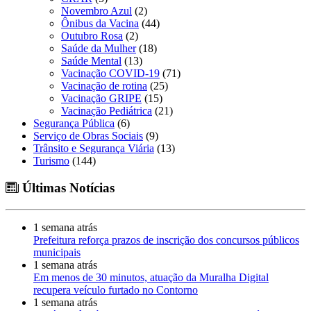
Novembro Azul
(2)
Ônibus da Vacina
(44)
Outubro Rosa
(2)
Saúde da Mulher
(18)
Saúde Mental
(13)
Vacinação COVID-19
(71)
Vacinação de rotina
(25)
Vacinação GRIPE
(15)
Vacinação Pediátrica
(21)
Segurança Pública
(6)
Serviço de Obras Sociais
(9)
Trânsito e Segurança Viária
(13)
Turismo
(144)
Últimas Notícias
1 semana atrás
Prefeitura reforça prazos de inscrição dos concursos públicos
municipais
1 semana atrás
Em menos de 30 minutos, atuação da Muralha Digital
recupera veículo furtado no Contorno
1 semana atrás