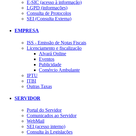
E-SIC (acesso à informação)
LGPD (informações)
Consulta de Protocolos
SEI (Consulta Externa)
EMPRESA
ISS - Emissão de Notas Fiscais
Licenciamento e fiscalização
Alvará Online
Eventos
Publicidade
Comércio Ambulante
IPTU
ITBI
Outras Taxas
SERVIDOR
Portal do Servidor
Comunicados ao Servidor
WebMail
SEI (acesso interno)
Consulta às Legislações