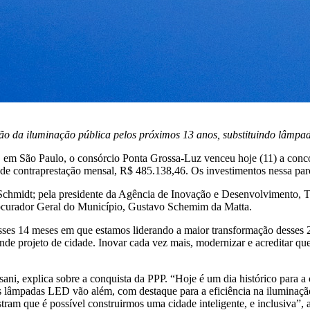
o da iluminação pública pelos próximos 13 anos, substituindo lâmpad
, em São Paulo, o consórcio Ponta Grossa-Luz venceu hoje (11) a conc
de contraprestação mensal, R$ 485.138,46. Os investimentos nessa pa
h Schmidt; pela presidente da Agência de Inovação e Desenvolvimento, 
rocurador Geral do Município, Gustavo Schemim da Matta.
 14 meses em que estamos liderando a maior transformação desses 200
ande projeto de cidade. Inovar cada vez mais, modernizar e acreditar qu
ni, explica sobre a conquista da PPP. “Hoje é um dia histórico para a
s lâmpadas LED vão além, com destaque para a eficiência na iluminaçã
ram que é possível construirmos uma cidade inteligente, e inclusiva”, 