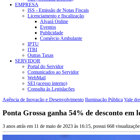
EMPRESA
ISS - Emissão de Notas Fiscais
Licenciamento e fiscalização
Alvará Online
Eventos
Publicidade
Comércio Ambulante
IPTU
ITBI
Outras Taxas
SERVIDOR
Portal do Servidor
Comunicados ao Servidor
WebMail
SEI (acesso interno)
Consulta às Legislações
Agência de Inovação e Desenvolvimento
Iluminação Pública
Vale dos
Ponta Grossa ganha 54% de desconto em le
3 anos atrás em 11 de maio de 2023 às 16:15, possui 668 visualizaçõ