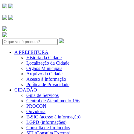
Search:
A PREFEITURA
História da Cidade
Localização da Cidade
Órgãos Municipais
Arquivo da Cidade
Acesso à Informação
Política de Privacidade
CIDADÃO
Guia de Serviços
Central de Atendimento 156
PROCON
Ouvidoria
E-SIC (acesso à informação)
LGPD (informações)
Consulta de Protocolos
SEI (Consulta Externa)