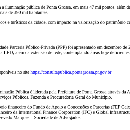
 a iluminação pública de Ponta Grossa, em mais 47 mil pontos, além da
mais de 390 mil habitantes.
icos e turísticos da cidade, com impacto na valorização do patrimônio 
ade Parceria Público-Privada (PPP) foi apresentado em dezembro de 20
a LED, além da extensão de rede, contemplando áreas hoje deficientes 
poníveis no site
https://consultapublica.pontagrossa.pr.gov.br
minação Pública é liderada pela Prefeitura de Ponta Grossa através da
Serviços Públicos, Fazenda e Procuradoria Geral do Município.
apoio financeiro do Fundo de Apoio a Concessões e Parcerias (FEP Cai
anceiro da International Finance Corporation (IFC) e Global Infrastru
 Azevedo Marques – Sociedade de Advogados.