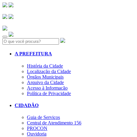
Search:
A PREFEITURA
História da Cidade
Localização da Cidade
Órgãos Municipais
Arquivo da Cidade
Acesso à Informação
Política de Privacidade
CIDADÃO
Guia de Serviços
Central de Atendimento 156
PROCON
Ouvidoria