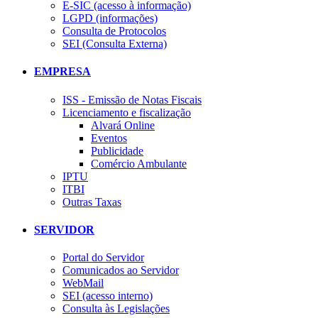
E-SIC (acesso à informação)
LGPD (informações)
Consulta de Protocolos
SEI (Consulta Externa)
EMPRESA
ISS - Emissão de Notas Fiscais
Licenciamento e fiscalização
Alvará Online
Eventos
Publicidade
Comércio Ambulante
IPTU
ITBI
Outras Taxas
SERVIDOR
Portal do Servidor
Comunicados ao Servidor
WebMail
SEI (acesso interno)
Consulta às Legislações