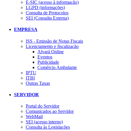
E-SIC (acesso à informação)
LGPD (informações)
Consulta de Protocolos
SEI (Consulta Externa)
EMPRESA
ISS - Emissão de Notas Fiscais
Licenciamento e fiscalização
Alvará Online
Eventos
Publicidade
Comércio Ambulante
IPTU
ITBI
Outras Taxas
SERVIDOR
Portal do Servidor
Comunicados ao Servidor
WebMail
SEI (acesso interno)
Consulta às Legislações