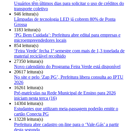
Usuários têm últimos dias para solicitar o uso de créditos do
transporte coletivo
946 leitura(s)
Lâmpadas de tecnologia LED já cobrem 80% de Ponta
Grossa
1183 leitura(s)
‘PG Bem Cuidada’: Prefeitura abre edital para empresas e
microempreendedores locais
854 leitura(s)
‘Feira Verde’ fecha 1º semestre com mais de 1,3 tonelada de
material reciclável recolhido
27350 leitura(s)
Novo calendário do Programa Feira Verde está disponível
20617 leitura(s)
No site e pelo ‘Zap PG’, Prefeitura libera consulta ao IPTU
2026
16261 leitura(s)
Pré-matrículas na Rede Municipal de Ensino para 2026
iniciam nesta terça (16)
14304 leitura(s)
Estudantes que utilizam meia-passagem poderão emitir o
cartão Conecta PG
13228 leitura(s)
Prefeitura abre cadastro on-line para o ‘Vale-Gás’ a partir
desta segunda