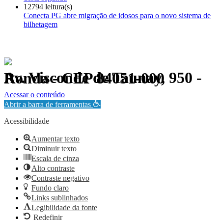
12794 leitura(s)
Conecta PG abre migração de idosos para o novo sistema de
bilhetagem
Av. Visconde de Taunay, 950 - Ronda - CEP 84051-000
Política de Privacidade.
Acessar o conteúdo
Abrir a barra de ferramentas
Acessibilidade
Aumentar texto
Diminuir texto
Escala de cinza
Alto contraste
Contraste negativo
Fundo claro
Links sublinhados
Legibilidade da fonte
Redefinir