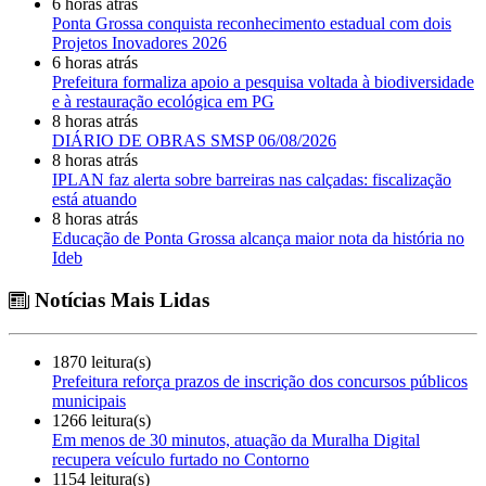
6 horas atrás
Ponta Grossa conquista reconhecimento estadual com dois
Projetos Inovadores 2026
6 horas atrás
Prefeitura formaliza apoio a pesquisa voltada à biodiversidade
e à restauração ecológica em PG
8 horas atrás
DIÁRIO DE OBRAS SMSP 06/08/2026
8 horas atrás
IPLAN faz alerta sobre barreiras nas calçadas: fiscalização
está atuando
8 horas atrás
Educação de Ponta Grossa alcança maior nota da história no
Ideb
Notícias Mais Lidas
1870 leitura(s)
Prefeitura reforça prazos de inscrição dos concursos públicos
municipais
1266 leitura(s)
Em menos de 30 minutos, atuação da Muralha Digital
recupera veículo furtado no Contorno
1154 leitura(s)