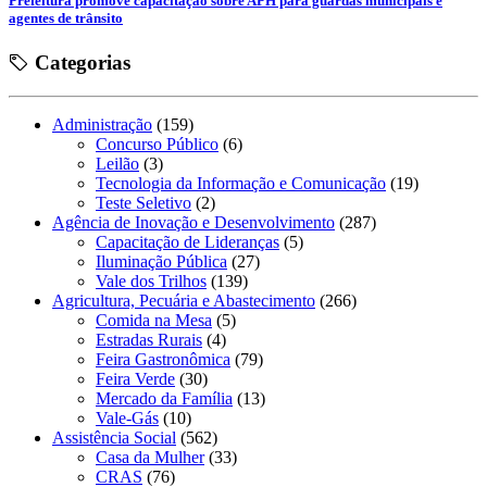
Prefeitura promove capacitação sobre APH para guardas municipais e
agentes de trânsito
Categorias
Administração
(159)
Concurso Público
(6)
Leilão
(3)
Tecnologia da Informação e Comunicação
(19)
Teste Seletivo
(2)
Agência de Inovação e Desenvolvimento
(287)
Capacitação de Lideranças
(5)
Iluminação Pública
(27)
Vale dos Trilhos
(139)
Agricultura, Pecuária e Abastecimento
(266)
Comida na Mesa
(5)
Estradas Rurais
(4)
Feira Gastronômica
(79)
Feira Verde
(30)
Mercado da Família
(13)
Vale-Gás
(10)
Assistência Social
(562)
Casa da Mulher
(33)
CRAS
(76)