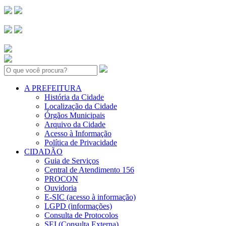
Search:
A PREFEITURA
História da Cidade
Localização da Cidade
Órgãos Municipais
Arquivo da Cidade
Acesso à Informação
Política de Privacidade
CIDADÃO
Guia de Serviços
Central de Atendimento 156
PROCON
Ouvidoria
E-SIC (acesso à informação)
LGPD (informações)
Consulta de Protocolos
SEI (Consulta Externa)