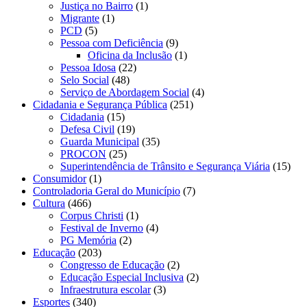
Justiça no Bairro
(1)
Migrante
(1)
PCD
(5)
Pessoa com Deficiência
(9)
Oficina da Inclusão
(1)
Pessoa Idosa
(22)
Selo Social
(48)
Serviço de Abordagem Social
(4)
Cidadania e Segurança Pública
(251)
Cidadania
(15)
Defesa Civil
(19)
Guarda Municipal
(35)
PROCON
(25)
Superintendência de Trânsito e Segurança Viária
(15)
Consumidor
(1)
Controladoria Geral do Município
(7)
Cultura
(466)
Corpus Christi
(1)
Festival de Inverno
(4)
PG Memória
(2)
Educação
(203)
Congresso de Educação
(2)
Educação Especial Inclusiva
(2)
Infraestrutura escolar
(3)
Esportes
(340)