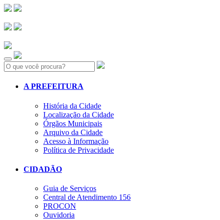
Search:
A PREFEITURA
História da Cidade
Localização da Cidade
Órgãos Municipais
Arquivo da Cidade
Acesso à Informação
Política de Privacidade
CIDADÃO
Guia de Serviços
Central de Atendimento 156
PROCON
Ouvidoria