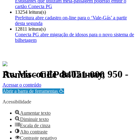
Estudantes que utilizam meia-passagem poderão emitir o
cartão Conecta PG
13254 leitura(s)
Prefeitura abre cadastro on-line para o ‘Vale-Gás’ a partir
desta segunda
12811 leitura(s)
Conecta PG abre migração de idosos para o novo sistema de
bilhetagem
Av. Visconde de Taunay, 950 - Ronda - CEP 84051-000
Política de Privacidade.
Acessar o conteúdo
Abrir a barra de ferramentas
Acessibilidade
Aumentar texto
Diminuir texto
Escala de cinza
Alto contraste
Contraste negativo