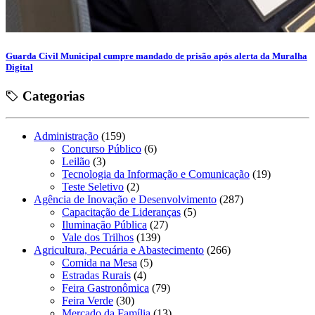
Guarda Civil Municipal cumpre mandado de prisão após alerta da Muralha
Digital
Categorias
Administração
(159)
Concurso Público
(6)
Leilão
(3)
Tecnologia da Informação e Comunicação
(19)
Teste Seletivo
(2)
Agência de Inovação e Desenvolvimento
(287)
Capacitação de Lideranças
(5)
Iluminação Pública
(27)
Vale dos Trilhos
(139)
Agricultura, Pecuária e Abastecimento
(266)
Comida na Mesa
(5)
Estradas Rurais
(4)
Feira Gastronômica
(79)
Feira Verde
(30)
Mercado da Família
(13)