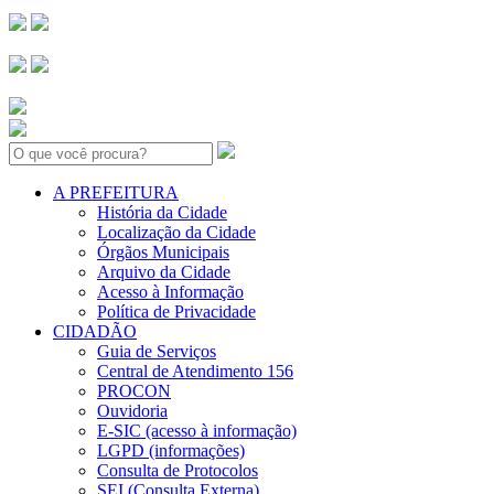
Search:
A PREFEITURA
História da Cidade
Localização da Cidade
Órgãos Municipais
Arquivo da Cidade
Acesso à Informação
Política de Privacidade
CIDADÃO
Guia de Serviços
Central de Atendimento 156
PROCON
Ouvidoria
E-SIC (acesso à informação)
LGPD (informações)
Consulta de Protocolos
SEI (Consulta Externa)