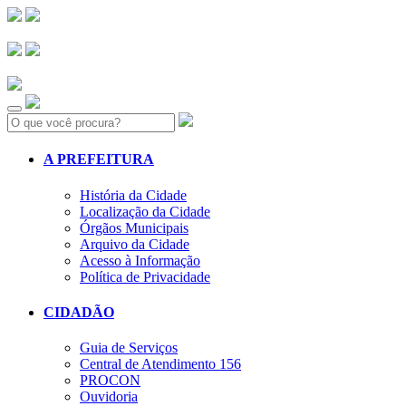
Search:
A PREFEITURA
História da Cidade
Localização da Cidade
Órgãos Municipais
Arquivo da Cidade
Acesso à Informação
Política de Privacidade
CIDADÃO
Guia de Serviços
Central de Atendimento 156
PROCON
Ouvidoria