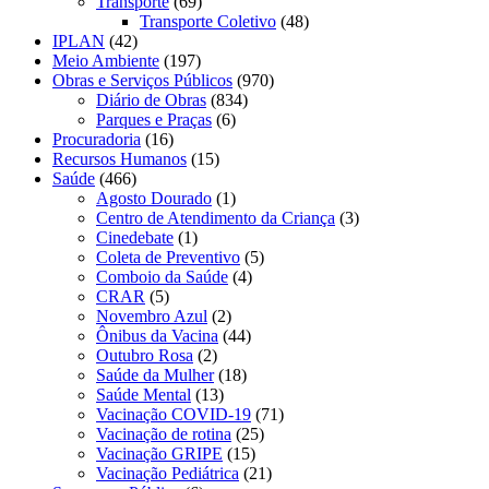
Transporte
(69)
Transporte Coletivo
(48)
IPLAN
(42)
Meio Ambiente
(197)
Obras e Serviços Públicos
(970)
Diário de Obras
(834)
Parques e Praças
(6)
Procuradoria
(16)
Recursos Humanos
(15)
Saúde
(466)
Agosto Dourado
(1)
Centro de Atendimento da Criança
(3)
Cinedebate
(1)
Coleta de Preventivo
(5)
Comboio da Saúde
(4)
CRAR
(5)
Novembro Azul
(2)
Ônibus da Vacina
(44)
Outubro Rosa
(2)
Saúde da Mulher
(18)
Saúde Mental
(13)
Vacinação COVID-19
(71)
Vacinação de rotina
(25)
Vacinação GRIPE
(15)
Vacinação Pediátrica
(21)