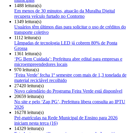
municipais
1488 leitura(s)
Em menos de 30 minutos, atuação da Muralha Digital
recupera veículo furtado no Contorno
1349 leitura(s)
Usuários têm últimos dias para solicitar o uso de créditos do
transporte coletivo
1112 leitura(s)
Lâmpadas de tecnologia LED já cobrem 80% de Ponta
Grossa
1361 leitura(s)
‘PG Bem Cuidada’: Prefeitura abre edital para empresas e
microempreendedores locais
970 leitura(s)
‘Feira Verde’ fecha 1º semestre com mais de 1,3 tonelada de
material reciclável recolhido
27420 leitura(s)
Novo calendário do Programa Feira Verde está disponível
20659 leitura(s)
No site e pelo ‘Zap PG’, Prefeitura libera consulta ao IPTU
2026
16278 leitura(s)
Pré-matrículas na Rede Municipal de Ensino para 2026
iniciam nesta terça (16)
14329 leitura(s)