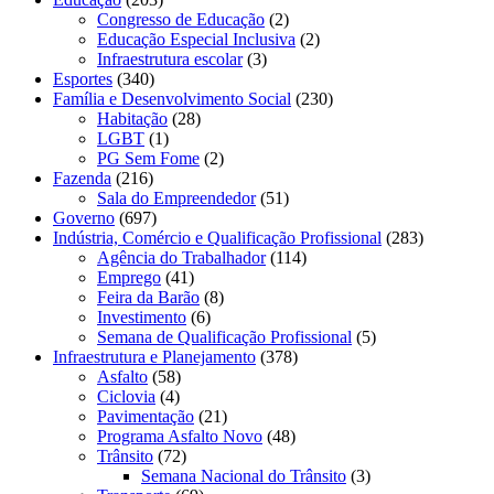
Congresso de Educação
(2)
Educação Especial Inclusiva
(2)
Infraestrutura escolar
(3)
Esportes
(340)
Família e Desenvolvimento Social
(230)
Habitação
(28)
LGBT
(1)
PG Sem Fome
(2)
Fazenda
(216)
Sala do Empreendedor
(51)
Governo
(697)
Indústria, Comércio e Qualificação Profissional
(283)
Agência do Trabalhador
(114)
Emprego
(41)
Feira da Barão
(8)
Investimento
(6)
Semana de Qualificação Profissional
(5)
Infraestrutura e Planejamento
(378)
Asfalto
(58)
Ciclovia
(4)
Pavimentação
(21)
Programa Asfalto Novo
(48)
Trânsito
(72)
Semana Nacional do Trânsito
(3)