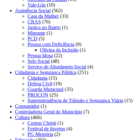
Vale-Gás
(10)
Assistência Social
(562)
Casa da Mulher
(33)
CRAS
(76)
Justiça no Bairro
(1)
Migrante
(1)
PCD
(5)
Pessoa com Deficiência
(9)
Oficina da Inclusão
(1)
Pessoa Idosa
(22)
Selo Social
(48)
Serviço de Abordagem Social
(4)
Cidadania e Segurança Pública
(251)
Cidadania
(15)
Defesa Civil
(19)
Guarda Municipal
(35)
PROCON
(25)
Superintendência de Trânsito e Segurança Viária
(15)
Consumidor
(1)
Controladoria Geral do Município
(7)
Cultura
(466)
Corpus Christi
(1)
Festival de Inverno
(4)
PG Memória
(2)
Educação
(203)