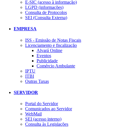
E-SIC (acesso à informação)
LGPD (informações)
Consulta de Protocolos
SEI (Consulta Externa)
EMPRESA
ISS - Emissão de Notas Fiscais
Licenciamento e fiscalização
Alvará Online
Eventos
Publicidade
Comércio Ambulante
IPTU
ITBI
Outras Taxas
SERVIDOR
Portal do Servidor
Comunicados ao Servidor
WebMail
SEI (acesso interno)
Consulta às Legislações