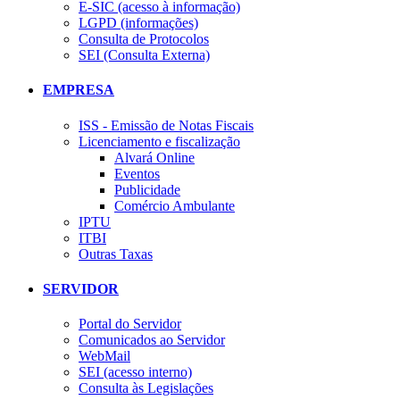
E-SIC (acesso à informação)
LGPD (informações)
Consulta de Protocolos
SEI (Consulta Externa)
EMPRESA
ISS - Emissão de Notas Fiscais
Licenciamento e fiscalização
Alvará Online
Eventos
Publicidade
Comércio Ambulante
IPTU
ITBI
Outras Taxas
SERVIDOR
Portal do Servidor
Comunicados ao Servidor
WebMail
SEI (acesso interno)
Consulta às Legislações