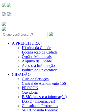
Search:
A PREFEITURA
História da Cidade
Localização da Cidade
Órgãos Municipais
Arquivo da Cidade
Acesso à Informação
Política de Privacidade
CIDADÃO
Guia de Serviços
Central de Atendimento 156
PROCON
Ouvidoria
E-SIC (acesso à informação)
LGPD (informações)
Consulta de Protocolos
SEI (Consulta Externa)