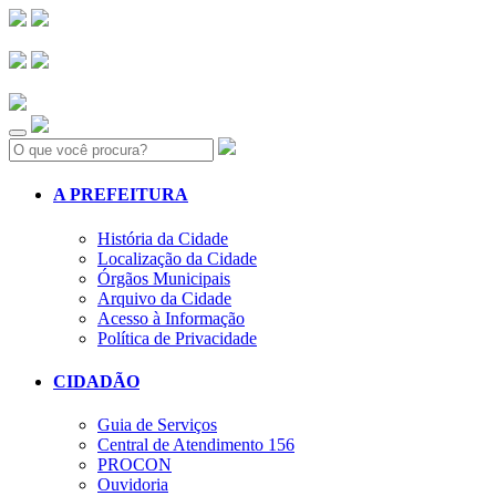
Search:
A PREFEITURA
História da Cidade
Localização da Cidade
Órgãos Municipais
Arquivo da Cidade
Acesso à Informação
Política de Privacidade
CIDADÃO
Guia de Serviços
Central de Atendimento 156
PROCON
Ouvidoria