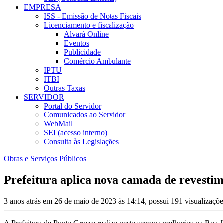
EMPRESA
ISS - Emissão de Notas Fiscais
Licenciamento e fiscalização
Alvará Online
Eventos
Publicidade
Comércio Ambulante
IPTU
ITBI
Outras Taxas
SERVIDOR
Portal do Servidor
Comunicados ao Servidor
WebMail
SEI (acesso interno)
Consulta às Legislações
Obras e Serviços Públicos
Prefeitura aplica nova camada de revestim
3 anos atrás em 26 de maio de 2023 às 14:14, possui 191 visualizaçõ
A Prefeitura de Ponta Grossa realiza nesta semana melhorias na Rua 