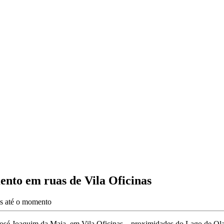
ento em ruas de Vila Oficinas
es até o momento
José Joaquim da Maia, em Vila Oficinas – proximidades do Lago de Olar