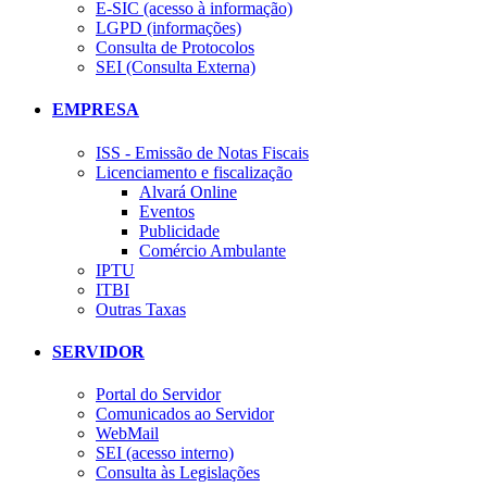
E-SIC (acesso à informação)
LGPD (informações)
Consulta de Protocolos
SEI (Consulta Externa)
EMPRESA
ISS - Emissão de Notas Fiscais
Licenciamento e fiscalização
Alvará Online
Eventos
Publicidade
Comércio Ambulante
IPTU
ITBI
Outras Taxas
SERVIDOR
Portal do Servidor
Comunicados ao Servidor
WebMail
SEI (acesso interno)
Consulta às Legislações