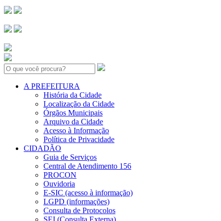
Search:
A PREFEITURA
História da Cidade
Localização da Cidade
Órgãos Municipais
Arquivo da Cidade
Acesso à Informação
Política de Privacidade
CIDADÃO
Guia de Serviços
Central de Atendimento 156
PROCON
Ouvidoria
E-SIC (acesso à informação)
LGPD (informações)
Consulta de Protocolos
SEI (Consulta Externa)