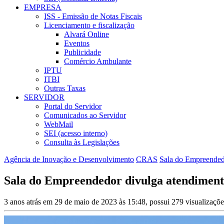
EMPRESA
ISS - Emissão de Notas Fiscais
Licenciamento e fiscalização
Alvará Online
Eventos
Publicidade
Comércio Ambulante
IPTU
ITBI
Outras Taxas
SERVIDOR
Portal do Servidor
Comunicados ao Servidor
WebMail
SEI (acesso interno)
Consulta às Legislações
Agência de Inovação e Desenvolvimento
CRAS
Sala do Empreende
Sala do Empreendedor divulga atendimen
3 anos atrás em 29 de maio de 2023 às 15:48, possui 279 visualizaçõ