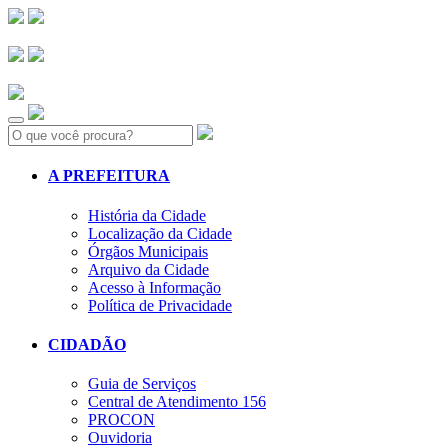
Search:
A PREFEITURA
História da Cidade
Localização da Cidade
Órgãos Municipais
Arquivo da Cidade
Acesso à Informação
Política de Privacidade
CIDADÃO
Guia de Serviços
Central de Atendimento 156
PROCON
Ouvidoria