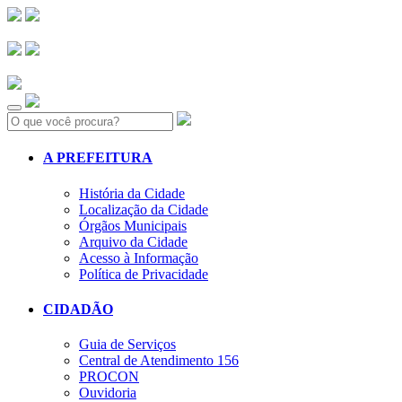
Search:
A PREFEITURA
História da Cidade
Localização da Cidade
Órgãos Municipais
Arquivo da Cidade
Acesso à Informação
Política de Privacidade
CIDADÃO
Guia de Serviços
Central de Atendimento 156
PROCON
Ouvidoria