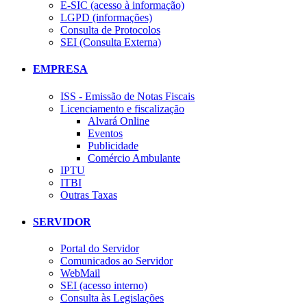
E-SIC (acesso à informação)
LGPD (informações)
Consulta de Protocolos
SEI (Consulta Externa)
EMPRESA
ISS - Emissão de Notas Fiscais
Licenciamento e fiscalização
Alvará Online
Eventos
Publicidade
Comércio Ambulante
IPTU
ITBI
Outras Taxas
SERVIDOR
Portal do Servidor
Comunicados ao Servidor
WebMail
SEI (acesso interno)
Consulta às Legislações