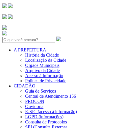
Search:
A PREFEITURA
História da Cidade
Localização da Cidade
Órgãos Municipais
Arquivo da Cidade
Acesso à Informação
Política de Privacidade
CIDADÃO
Guia de Serviços
Central de Atendimento 156
PROCON
Ouvidoria
E-SIC (acesso à informação)
LGPD (informações)
Consulta de Protocolos
SEI (Consulta Externa)