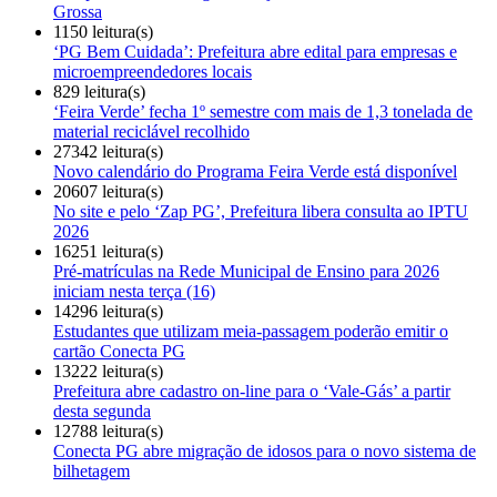
Grossa
1150 leitura(s)
‘PG Bem Cuidada’: Prefeitura abre edital para empresas e
microempreendedores locais
829 leitura(s)
‘Feira Verde’ fecha 1º semestre com mais de 1,3 tonelada de
material reciclável recolhido
27342 leitura(s)
Novo calendário do Programa Feira Verde está disponível
20607 leitura(s)
No site e pelo ‘Zap PG’, Prefeitura libera consulta ao IPTU
2026
16251 leitura(s)
Pré-matrículas na Rede Municipal de Ensino para 2026
iniciam nesta terça (16)
14296 leitura(s)
Estudantes que utilizam meia-passagem poderão emitir o
cartão Conecta PG
13222 leitura(s)
Prefeitura abre cadastro on-line para o ‘Vale-Gás’ a partir
desta segunda
12788 leitura(s)
Conecta PG abre migração de idosos para o novo sistema de
bilhetagem