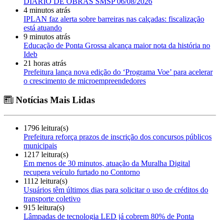
DIÁRIO DE OBRAS SMSP 06/08/2026
4 minutos atrás
IPLAN faz alerta sobre barreiras nas calçadas: fiscalização
está atuando
9 minutos atrás
Educação de Ponta Grossa alcança maior nota da história no
Ideb
21 horas atrás
Prefeitura lança nova edição do ‘Programa Voe’ para acelerar
o crescimento de microempreendedores
Notícias Mais Lidas
1796 leitura(s)
Prefeitura reforça prazos de inscrição dos concursos públicos
municipais
1217 leitura(s)
Em menos de 30 minutos, atuação da Muralha Digital
recupera veículo furtado no Contorno
1112 leitura(s)
Usuários têm últimos dias para solicitar o uso de créditos do
transporte coletivo
915 leitura(s)
Lâmpadas de tecnologia LED já cobrem 80% de Ponta