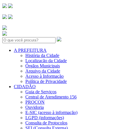
Search:
A PREFEITURA
História da Cidade
Localização da Cidade
Órgãos Municipais
Arquivo da Cidade
Acesso à Informação
Política de Privacidade
CIDADÃO
Guia de Serviços
Central de Atendimento 156
PROCON
Ouvidoria
E-SIC (acesso à informação)
LGPD (informações)
Consulta de Protocolos
SEI (Consulta Externa)