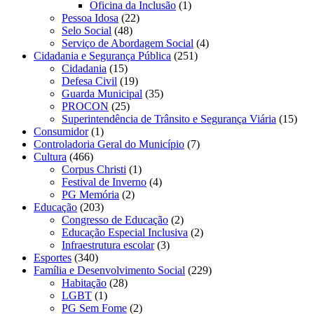
Oficina da Inclusão
(1)
Pessoa Idosa
(22)
Selo Social
(48)
Serviço de Abordagem Social
(4)
Cidadania e Segurança Pública
(251)
Cidadania
(15)
Defesa Civil
(19)
Guarda Municipal
(35)
PROCON
(25)
Superintendência de Trânsito e Segurança Viária
(15)
Consumidor
(1)
Controladoria Geral do Município
(7)
Cultura
(466)
Corpus Christi
(1)
Festival de Inverno
(4)
PG Memória
(2)
Educação
(203)
Congresso de Educação
(2)
Educação Especial Inclusiva
(2)
Infraestrutura escolar
(3)
Esportes
(340)
Família e Desenvolvimento Social
(229)
Habitação
(28)
LGBT
(1)
PG Sem Fome
(2)