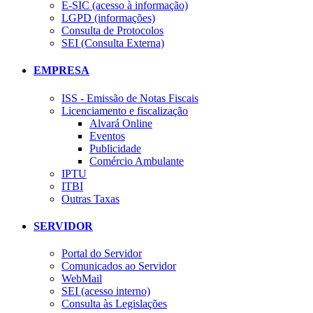
E-SIC (acesso à informação)
LGPD (informações)
Consulta de Protocolos
SEI (Consulta Externa)
EMPRESA
ISS - Emissão de Notas Fiscais
Licenciamento e fiscalização
Alvará Online
Eventos
Publicidade
Comércio Ambulante
IPTU
ITBI
Outras Taxas
SERVIDOR
Portal do Servidor
Comunicados ao Servidor
WebMail
SEI (acesso interno)
Consulta às Legislações