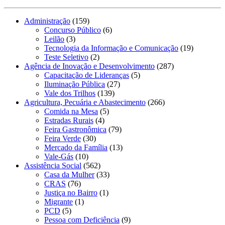
Administração
(159)
Concurso Público
(6)
Leilão
(3)
Tecnologia da Informação e Comunicação
(19)
Teste Seletivo
(2)
Agência de Inovação e Desenvolvimento
(287)
Capacitação de Lideranças
(5)
Iluminação Pública
(27)
Vale dos Trilhos
(139)
Agricultura, Pecuária e Abastecimento
(266)
Comida na Mesa
(5)
Estradas Rurais
(4)
Feira Gastronômica
(79)
Feira Verde
(30)
Mercado da Família
(13)
Vale-Gás
(10)
Assistência Social
(562)
Casa da Mulher
(33)
CRAS
(76)
Justiça no Bairro
(1)
Migrante
(1)
PCD
(5)
Pessoa com Deficiência
(9)