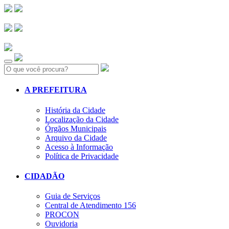
Search:
A PREFEITURA
História da Cidade
Localização da Cidade
Órgãos Municipais
Arquivo da Cidade
Acesso à Informação
Política de Privacidade
CIDADÃO
Guia de Serviços
Central de Atendimento 156
PROCON
Ouvidoria