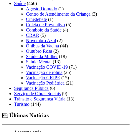
Saúde
(466)
Agosto Dourado
(1)
Centro de Atendimento da Criança
(3)
Cinedebate
(1)
Coleta de Preventivo
(5)
Comboio da Saúde
(4)
CRAR
(5)
Novembro Azul
(2)
Ônibus da Vacina
(44)
Outubro Rosa
(2)
Saúde da Mulher
(18)
Saúde Mental
(13)
Vacinação COVID-19
(71)
Vacinação de rotina
(25)
Vacinação GRIPE
(15)
Vacinação Pediátrica
(21)
Segurança Pública
(6)
Serviço de Obras Sociais
(9)
Trânsito e Segurança Viária
(13)
Turismo
(144)
Últimas Notícias