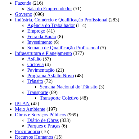
Fazenda
(216)
Sala do Empreendedor
(51)
Governo
(696)
Indústria, Comércio e Qualificação Profissional
(283)
Agência do Trabalhador
(114)
Emprego
(41)
Feira da Barão
(8)
Investimento
(6)
Semana de Qualificação Profissional
(5)
Infraestrutura e Planejamento
(377)
Asfalto
(57)
Ciclovia
(4)
Pavimentação
(21)
Programa Asfalto Novo
(48)
Trânsito
(72)
Semana Nacional do Trânsito
(3)
Transporte
(69)
Transporte Coletivo
(48)
IPLAN
(42)
Meio Ambiente
(197)
Obras e Serviços Públicos
(969)
Diário de Obras
(833)
Parques e Praças
(6)
Procuradoria
(16)
Recursos Humanos
(15)