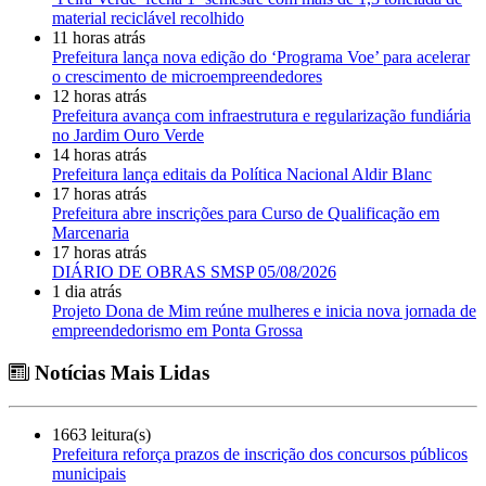
material reciclável recolhido
11 horas atrás
Prefeitura lança nova edição do ‘Programa Voe’ para acelerar
o crescimento de microempreendedores
12 horas atrás
Prefeitura avança com infraestrutura e regularização fundiária
no Jardim Ouro Verde
14 horas atrás
Prefeitura lança editais da Política Nacional Aldir Blanc
17 horas atrás
Prefeitura abre inscrições para Curso de Qualificação em
Marcenaria
17 horas atrás
DIÁRIO DE OBRAS SMSP 05/08/2026
1 dia atrás
Projeto Dona de Mim reúne mulheres e inicia nova jornada de
empreendedorismo em Ponta Grossa
Notícias Mais Lidas
1663 leitura(s)
Prefeitura reforça prazos de inscrição dos concursos públicos
municipais