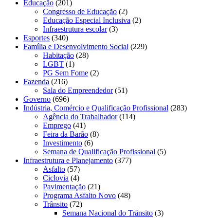
Educação
(201)
Congresso de Educação
(2)
Educação Especial Inclusiva
(2)
Infraestrutura escolar
(3)
Esportes
(340)
Família e Desenvolvimento Social
(229)
Habitação
(28)
LGBT
(1)
PG Sem Fome
(2)
Fazenda
(216)
Sala do Empreendedor
(51)
Governo
(696)
Indústria, Comércio e Qualificação Profissional
(283)
Agência do Trabalhador
(114)
Emprego
(41)
Feira da Barão
(8)
Investimento
(6)
Semana de Qualificação Profissional
(5)
Infraestrutura e Planejamento
(377)
Asfalto
(57)
Ciclovia
(4)
Pavimentação
(21)
Programa Asfalto Novo
(48)
Trânsito
(72)
Semana Nacional do Trânsito
(3)