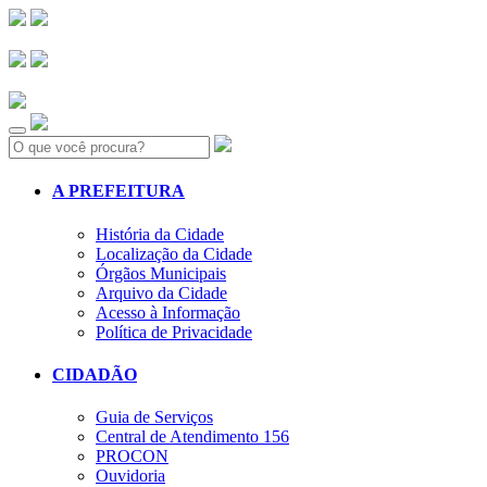
Search:
A PREFEITURA
História da Cidade
Localização da Cidade
Órgãos Municipais
Arquivo da Cidade
Acesso à Informação
Política de Privacidade
CIDADÃO
Guia de Serviços
Central de Atendimento 156
PROCON
Ouvidoria