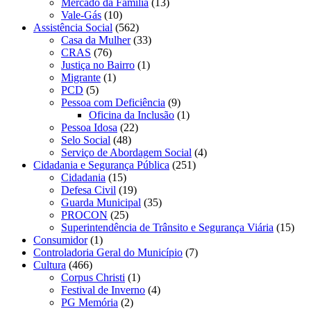
Mercado da Família
(13)
Vale-Gás
(10)
Assistência Social
(562)
Casa da Mulher
(33)
CRAS
(76)
Justiça no Bairro
(1)
Migrante
(1)
PCD
(5)
Pessoa com Deficiência
(9)
Oficina da Inclusão
(1)
Pessoa Idosa
(22)
Selo Social
(48)
Serviço de Abordagem Social
(4)
Cidadania e Segurança Pública
(251)
Cidadania
(15)
Defesa Civil
(19)
Guarda Municipal
(35)
PROCON
(25)
Superintendência de Trânsito e Segurança Viária
(15)
Consumidor
(1)
Controladoria Geral do Município
(7)
Cultura
(466)
Corpus Christi
(1)
Festival de Inverno
(4)
PG Memória
(2)