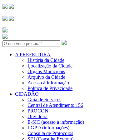
Search:
A PREFEITURA
História da Cidade
Localização da Cidade
Órgãos Municipais
Arquivo da Cidade
Acesso à Informação
Política de Privacidade
CIDADÃO
Guia de Serviços
Central de Atendimento 156
PROCON
Ouvidoria
E-SIC (acesso à informação)
LGPD (informações)
Consulta de Protocolos
SEI (Consulta Externa)