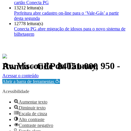
cartão Conecta PG
13212 leitura(s)
Prefeitura abre cadastro on-line para o ‘Vale-Gás’ a partir
desta segunda
12778 leitura(s)
Conecta PG abre migração de idosos para o novo sistema de
bilhetagem
Av. Visconde de Taunay, 950 - Ronda - CEP 84051-000
Política de Privacidade.
Acessar o conteúdo
Abrir a barra de ferramentas
Acessibilidade
Aumentar texto
Diminuir texto
Escala de cinza
Alto contraste
Contraste negativo