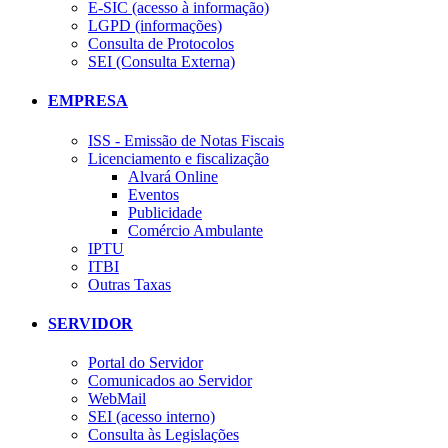
E-SIC (acesso à informação)
LGPD (informações)
Consulta de Protocolos
SEI (Consulta Externa)
EMPRESA
ISS - Emissão de Notas Fiscais
Licenciamento e fiscalização
Alvará Online
Eventos
Publicidade
Comércio Ambulante
IPTU
ITBI
Outras Taxas
SERVIDOR
Portal do Servidor
Comunicados ao Servidor
WebMail
SEI (acesso interno)
Consulta às Legislações