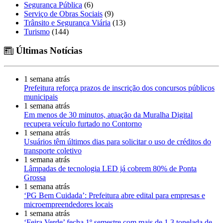
Segurança Pública
(6)
Serviço de Obras Sociais
(9)
Trânsito e Segurança Viária
(13)
Turismo
(144)
Últimas Notícias
1 semana atrás
Prefeitura reforça prazos de inscrição dos concursos públicos
municipais
1 semana atrás
Em menos de 30 minutos, atuação da Muralha Digital
recupera veículo furtado no Contorno
1 semana atrás
Usuários têm últimos dias para solicitar o uso de créditos do
transporte coletivo
1 semana atrás
Lâmpadas de tecnologia LED já cobrem 80% de Ponta
Grossa
1 semana atrás
‘PG Bem Cuidada’: Prefeitura abre edital para empresas e
microempreendedores locais
1 semana atrás
‘Feira Verde’ fecha 1º semestre com mais de 1,3 tonelada de