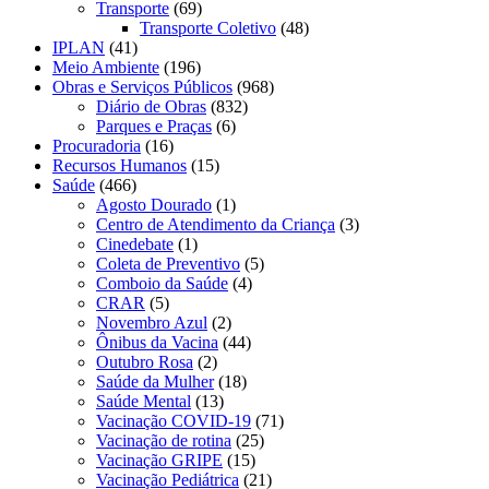
Transporte
(69)
Transporte Coletivo
(48)
IPLAN
(41)
Meio Ambiente
(196)
Obras e Serviços Públicos
(968)
Diário de Obras
(832)
Parques e Praças
(6)
Procuradoria
(16)
Recursos Humanos
(15)
Saúde
(466)
Agosto Dourado
(1)
Centro de Atendimento da Criança
(3)
Cinedebate
(1)
Coleta de Preventivo
(5)
Comboio da Saúde
(4)
CRAR
(5)
Novembro Azul
(2)
Ônibus da Vacina
(44)
Outubro Rosa
(2)
Saúde da Mulher
(18)
Saúde Mental
(13)
Vacinação COVID-19
(71)
Vacinação de rotina
(25)
Vacinação GRIPE
(15)
Vacinação Pediátrica
(21)