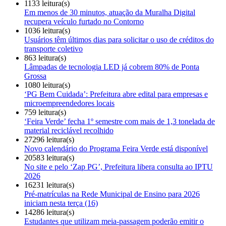
1133 leitura(s)
Em menos de 30 minutos, atuação da Muralha Digital
recupera veículo furtado no Contorno
1036 leitura(s)
Usuários têm últimos dias para solicitar o uso de créditos do
transporte coletivo
863 leitura(s)
Lâmpadas de tecnologia LED já cobrem 80% de Ponta
Grossa
1080 leitura(s)
‘PG Bem Cuidada’: Prefeitura abre edital para empresas e
microempreendedores locais
759 leitura(s)
‘Feira Verde’ fecha 1º semestre com mais de 1,3 tonelada de
material reciclável recolhido
27296 leitura(s)
Novo calendário do Programa Feira Verde está disponível
20583 leitura(s)
No site e pelo ‘Zap PG’, Prefeitura libera consulta ao IPTU
2026
16231 leitura(s)
Pré-matrículas na Rede Municipal de Ensino para 2026
iniciam nesta terça (16)
14286 leitura(s)
Estudantes que utilizam meia-passagem poderão emitir o