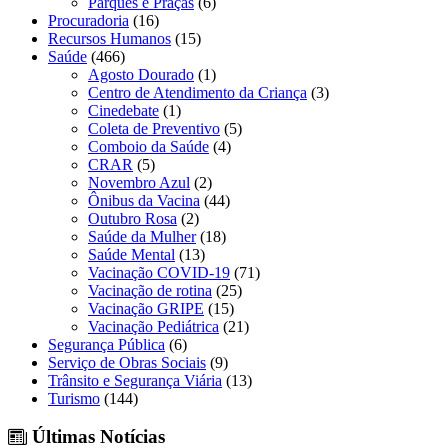
Parques e Praças
(6)
Procuradoria
(16)
Recursos Humanos
(15)
Saúde
(466)
Agosto Dourado
(1)
Centro de Atendimento da Criança
(3)
Cinedebate
(1)
Coleta de Preventivo
(5)
Comboio da Saúde
(4)
CRAR
(5)
Novembro Azul
(2)
Ônibus da Vacina
(44)
Outubro Rosa
(2)
Saúde da Mulher
(18)
Saúde Mental
(13)
Vacinação COVID-19
(71)
Vacinação de rotina
(25)
Vacinação GRIPE
(15)
Vacinação Pediátrica
(21)
Segurança Pública
(6)
Serviço de Obras Sociais
(9)
Trânsito e Segurança Viária
(13)
Turismo
(144)
Últimas Notícias