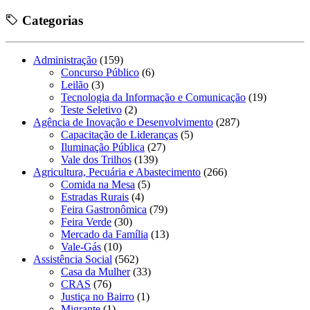
Categorias
Administração
(159)
Concurso Público
(6)
Leilão
(3)
Tecnologia da Informação e Comunicação
(19)
Teste Seletivo
(2)
Agência de Inovação e Desenvolvimento
(287)
Capacitação de Lideranças
(5)
Iluminação Pública
(27)
Vale dos Trilhos
(139)
Agricultura, Pecuária e Abastecimento
(266)
Comida na Mesa
(5)
Estradas Rurais
(4)
Feira Gastronômica
(79)
Feira Verde
(30)
Mercado da Família
(13)
Vale-Gás
(10)
Assistência Social
(562)
Casa da Mulher
(33)
CRAS
(76)
Justiça no Bairro
(1)
Migrante
(1)