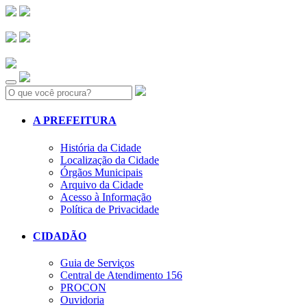
Search:
A PREFEITURA
História da Cidade
Localização da Cidade
Órgãos Municipais
Arquivo da Cidade
Acesso à Informação
Política de Privacidade
CIDADÃO
Guia de Serviços
Central de Atendimento 156
PROCON
Ouvidoria