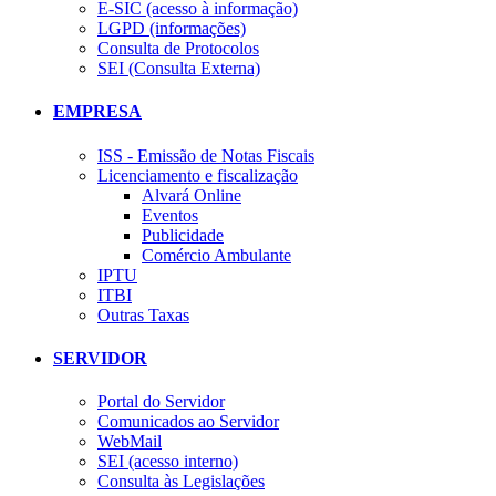
E-SIC (acesso à informação)
LGPD (informações)
Consulta de Protocolos
SEI (Consulta Externa)
EMPRESA
ISS - Emissão de Notas Fiscais
Licenciamento e fiscalização
Alvará Online
Eventos
Publicidade
Comércio Ambulante
IPTU
ITBI
Outras Taxas
SERVIDOR
Portal do Servidor
Comunicados ao Servidor
WebMail
SEI (acesso interno)
Consulta às Legislações