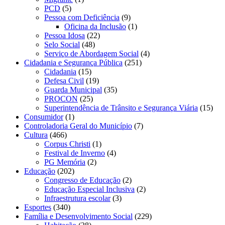
PCD
(5)
Pessoa com Deficiência
(9)
Oficina da Inclusão
(1)
Pessoa Idosa
(22)
Selo Social
(48)
Serviço de Abordagem Social
(4)
Cidadania e Segurança Pública
(251)
Cidadania
(15)
Defesa Civil
(19)
Guarda Municipal
(35)
PROCON
(25)
Superintendência de Trânsito e Segurança Viária
(15)
Consumidor
(1)
Controladoria Geral do Município
(7)
Cultura
(466)
Corpus Christi
(1)
Festival de Inverno
(4)
PG Memória
(2)
Educação
(202)
Congresso de Educação
(2)
Educação Especial Inclusiva
(2)
Infraestrutura escolar
(3)
Esportes
(340)
Família e Desenvolvimento Social
(229)