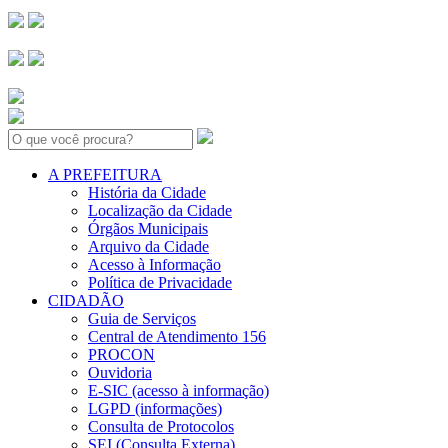
Search:
A PREFEITURA
História da Cidade
Localização da Cidade
Órgãos Municipais
Arquivo da Cidade
Acesso à Informação
Política de Privacidade
CIDADÃO
Guia de Serviços
Central de Atendimento 156
PROCON
Ouvidoria
E-SIC (acesso à informação)
LGPD (informações)
Consulta de Protocolos
SEI (Consulta Externa)