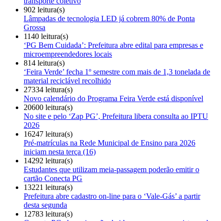
transporte coletivo
902 leitura(s)
Lâmpadas de tecnologia LED já cobrem 80% de Ponta
Grossa
1140 leitura(s)
‘PG Bem Cuidada’: Prefeitura abre edital para empresas e
microempreendedores locais
814 leitura(s)
‘Feira Verde’ fecha 1º semestre com mais de 1,3 tonelada de
material reciclável recolhido
27334 leitura(s)
Novo calendário do Programa Feira Verde está disponível
20600 leitura(s)
No site e pelo ‘Zap PG’, Prefeitura libera consulta ao IPTU
2026
16247 leitura(s)
Pré-matrículas na Rede Municipal de Ensino para 2026
iniciam nesta terça (16)
14292 leitura(s)
Estudantes que utilizam meia-passagem poderão emitir o
cartão Conecta PG
13221 leitura(s)
Prefeitura abre cadastro on-line para o ‘Vale-Gás’ a partir
desta segunda
12783 leitura(s)