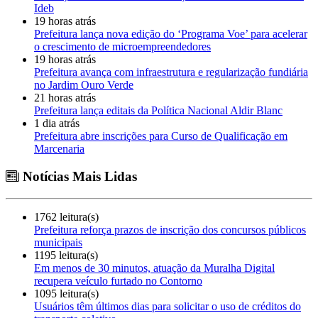
Ideb
19 horas atrás
Prefeitura lança nova edição do ‘Programa Voe’ para acelerar
o crescimento de microempreendedores
19 horas atrás
Prefeitura avança com infraestrutura e regularização fundiária
no Jardim Ouro Verde
21 horas atrás
Prefeitura lança editais da Política Nacional Aldir Blanc
1 dia atrás
Prefeitura abre inscrições para Curso de Qualificação em
Marcenaria
Notícias Mais Lidas
1762 leitura(s)
Prefeitura reforça prazos de inscrição dos concursos públicos
municipais
1195 leitura(s)
Em menos de 30 minutos, atuação da Muralha Digital
recupera veículo furtado no Contorno
1095 leitura(s)
Usuários têm últimos dias para solicitar o uso de créditos do