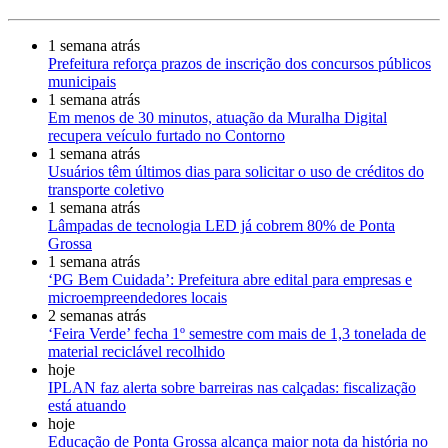
1 semana atrás
Prefeitura reforça prazos de inscrição dos concursos públicos
municipais
1 semana atrás
Em menos de 30 minutos, atuação da Muralha Digital
recupera veículo furtado no Contorno
1 semana atrás
Usuários têm últimos dias para solicitar o uso de créditos do
transporte coletivo
1 semana atrás
Lâmpadas de tecnologia LED já cobrem 80% de Ponta
Grossa
1 semana atrás
‘PG Bem Cuidada’: Prefeitura abre edital para empresas e
microempreendedores locais
2 semanas atrás
‘Feira Verde’ fecha 1º semestre com mais de 1,3 tonelada de
material reciclável recolhido
hoje
IPLAN faz alerta sobre barreiras nas calçadas: fiscalização
está atuando
hoje
Educação de Ponta Grossa alcança maior nota da história no