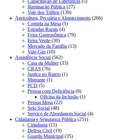
Capacitação de Lideranças
(5)
Iluminação Pública
(27)
Vale dos Trilhos
(139)
Agricultura, Pecuária e Abastecimento
(266)
Comida na Mesa
(5)
Estradas Rurais
(4)
Feira Gastronômica
(79)
Feira Verde
(30)
Mercado da Família
(13)
Vale-Gás
(10)
Assistência Social
(562)
Casa da Mulher
(33)
CRAS
(76)
Justiça no Bairro
(1)
Migrante
(1)
PCD
(5)
Pessoa com Deficiência
(9)
Oficina da Inclusão
(1)
Pessoa Idosa
(22)
Selo Social
(48)
Serviço de Abordagem Social
(4)
Cidadania e Segurança Pública
(251)
Cidadania
(15)
Defesa Civil
(19)
Guarda Municipal
(35)