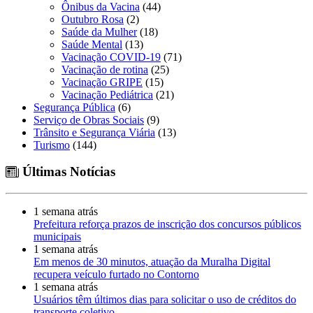
Ônibus da Vacina
(44)
Outubro Rosa
(2)
Saúde da Mulher
(18)
Saúde Mental
(13)
Vacinação COVID-19
(71)
Vacinação de rotina
(25)
Vacinação GRIPE
(15)
Vacinação Pediátrica
(21)
Segurança Pública
(6)
Serviço de Obras Sociais
(9)
Trânsito e Segurança Viária
(13)
Turismo
(144)
Últimas Notícias
1 semana atrás
Prefeitura reforça prazos de inscrição dos concursos públicos
municipais
1 semana atrás
Em menos de 30 minutos, atuação da Muralha Digital
recupera veículo furtado no Contorno
1 semana atrás
Usuários têm últimos dias para solicitar o uso de créditos do
transporte coletivo