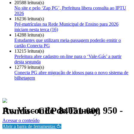
20588 leitura(s)
No site e pelo ‘Zap PG’, Prefeitura libera consulta ao IPTU
2026
16236 leitura(s)
Pré-matrículas na Rede Municipal de Ensino para 2026
iniciam nesta terça (16)
14288 leitura(s)
Estudantes que utilizam meia-passagem poderão emitir o
cartão Conecta PG
13215 leitura(s)
Prefeitura abre cadastro on-line para o ‘Vale-Gás’ a partir
desta segunda
12779 leitura(s)
Conecta PG abre migração de idosos para o novo sistema de
bilhetagem
Av. Visconde de Taunay, 950 - Ronda - CEP 84051-000
Política de Privacidade.
Acessar o conteúdo
Abrir a barra de ferramentas