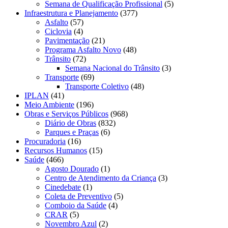
Semana de Qualificação Profissional
(5)
Infraestrutura e Planejamento
(377)
Asfalto
(57)
Ciclovia
(4)
Pavimentação
(21)
Programa Asfalto Novo
(48)
Trânsito
(72)
Semana Nacional do Trânsito
(3)
Transporte
(69)
Transporte Coletivo
(48)
IPLAN
(41)
Meio Ambiente
(196)
Obras e Serviços Públicos
(968)
Diário de Obras
(832)
Parques e Praças
(6)
Procuradoria
(16)
Recursos Humanos
(15)
Saúde
(466)
Agosto Dourado
(1)
Centro de Atendimento da Criança
(3)
Cinedebate
(1)
Coleta de Preventivo
(5)
Comboio da Saúde
(4)
CRAR
(5)
Novembro Azul
(2)