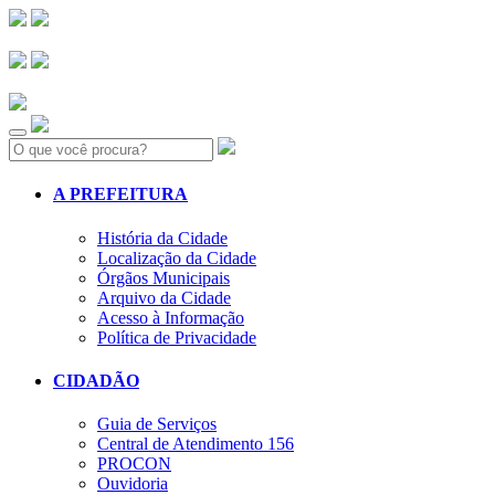
Search:
A PREFEITURA
História da Cidade
Localização da Cidade
Órgãos Municipais
Arquivo da Cidade
Acesso à Informação
Política de Privacidade
CIDADÃO
Guia de Serviços
Central de Atendimento 156
PROCON
Ouvidoria