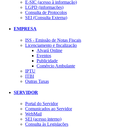
E-SIC (acesso à informação)
LGPD (informações)
Consulta de Protocolos
SEI (Consulta Externa)
EMPRESA
ISS - Emissão de Notas Fiscais
Licenciamento e fiscalização
Alvará Online
Eventos
Publicidade
Comércio Ambulante
IPTU
ITBI
Outras Taxas
SERVIDOR
Portal do Servidor
Comunicados ao Servidor
WebMail
SEI (acesso interno)
Consulta às Legislações