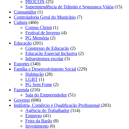
PROCON
(25)
Superintendência de Trânsito e Segurança Viária
(15)
Consumidor
(1)
Controladoria Geral do Município
(7)
Cultura
(466)
Corpus Christi
(1)
Festival de Inverno
(4)
PG Memória
(2)
Educação
(201)
Congresso de Educação
(2)
Educação Especial Inclusiva
(2)
Infraestrutura escolar
(3)
Esportes
(340)
Família e Desenvolvimento Social
(229)
Habitação
(28)
LGBT
(1)
PG Sem Fome
(2)
Fazenda
(216)
Sala do Empreendedor
(51)
Governo
(696)
Indústria, Comércio e Qualificação Profissional
(283)
Agência do Trabalhador
(114)
Emprego
(41)
Feira da Barão
(8)
Investimento
(6)