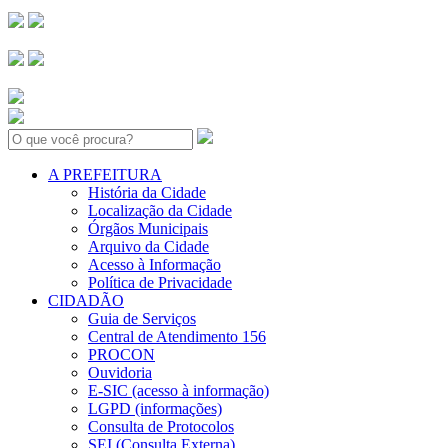
Search:
A PREFEITURA
História da Cidade
Localização da Cidade
Órgãos Municipais
Arquivo da Cidade
Acesso à Informação
Política de Privacidade
CIDADÃO
Guia de Serviços
Central de Atendimento 156
PROCON
Ouvidoria
E-SIC (acesso à informação)
LGPD (informações)
Consulta de Protocolos
SEI (Consulta Externa)