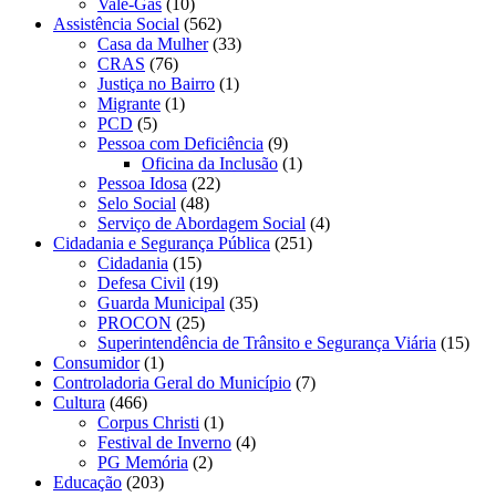
Vale-Gás
(10)
Assistência Social
(562)
Casa da Mulher
(33)
CRAS
(76)
Justiça no Bairro
(1)
Migrante
(1)
PCD
(5)
Pessoa com Deficiência
(9)
Oficina da Inclusão
(1)
Pessoa Idosa
(22)
Selo Social
(48)
Serviço de Abordagem Social
(4)
Cidadania e Segurança Pública
(251)
Cidadania
(15)
Defesa Civil
(19)
Guarda Municipal
(35)
PROCON
(25)
Superintendência de Trânsito e Segurança Viária
(15)
Consumidor
(1)
Controladoria Geral do Município
(7)
Cultura
(466)
Corpus Christi
(1)
Festival de Inverno
(4)
PG Memória
(2)
Educação
(203)