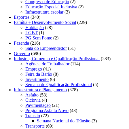
Congresso de Educação
(2)
Educação Especial Inclusiva
(2)
Infraestrutura escolar
(3)
Esportes
(340)
Família e Desenvolvimento Social
(229)
Habitação
(28)
LGBT
(1)
PG Sem Fome
(2)
Fazenda
(216)
Sala do Empreendedor
(51)
Governo
(696)
Indústria, Comércio e Qualificação Profissional
(283)
Agência do Trabalhador
(114)
Emprego
(41)
Feira da Barão
(8)
Investimento
(6)
Semana de Qualificação Profissional
(5)
Infraestrutura e Planejamento
(378)
Asfalto
(58)
Ciclovia
(4)
Pavimentação
(21)
Programa Asfalto Novo
(48)
Trânsito
(72)
Semana Nacional do Trânsito
(3)
Transporte
(69)