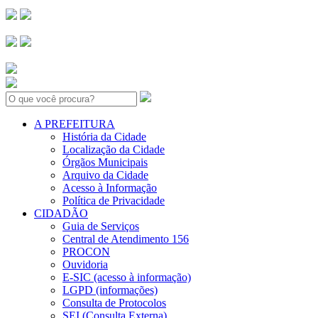
Search:
A PREFEITURA
História da Cidade
Localização da Cidade
Órgãos Municipais
Arquivo da Cidade
Acesso à Informação
Política de Privacidade
CIDADÃO
Guia de Serviços
Central de Atendimento 156
PROCON
Ouvidoria
E-SIC (acesso à informação)
LGPD (informações)
Consulta de Protocolos
SEI (Consulta Externa)