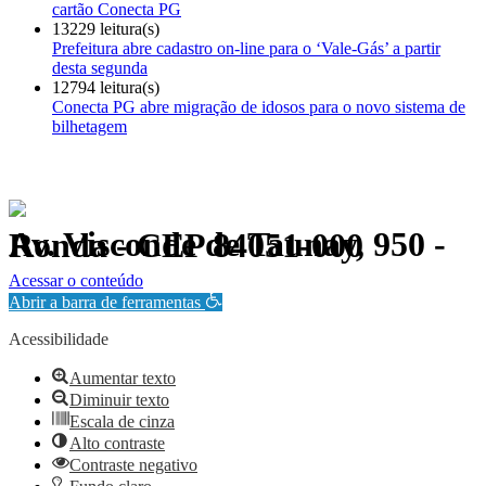
cartão Conecta PG
13229 leitura(s)
Prefeitura abre cadastro on-line para o ‘Vale-Gás’ a partir
desta segunda
12794 leitura(s)
Conecta PG abre migração de idosos para o novo sistema de
bilhetagem
Av. Visconde de Taunay, 950 - Ronda - CEP 84051-000
Política de Privacidade.
Acessar o conteúdo
Abrir a barra de ferramentas
Acessibilidade
Aumentar texto
Diminuir texto
Escala de cinza
Alto contraste
Contraste negativo