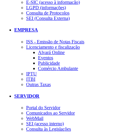
E-SIC (acesso à informação)
LGPD (informações)
Consulta de Protocolos
SEI (Consulta Externa)
EMPRESA
ISS - Emissão de Notas Fiscais
Licenciamento e fiscalização
Alvará Online
Eventos
Publicidade
Comércio Ambulante
IPTU
ITBI
Outras Taxas
SERVIDOR
Portal do Servidor
Comunicados ao Servidor
WebMail
SEI (acesso interno)
Consulta às Legislações