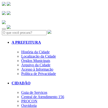
Search:
A PREFEITURA
História da Cidade
Localização da Cidade
Órgãos Municipais
Arquivo da Cidade
Acesso à Informação
Política de Privacidade
CIDADÃO
Guia de Serviços
Central de Atendimento 156
PROCON
Ouvidoria