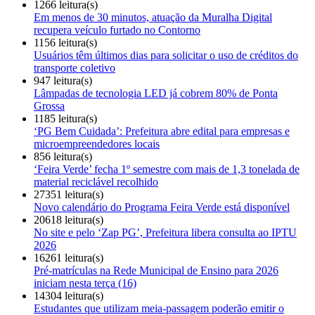
1266 leitura(s)
Em menos de 30 minutos, atuação da Muralha Digital
recupera veículo furtado no Contorno
1156 leitura(s)
Usuários têm últimos dias para solicitar o uso de créditos do
transporte coletivo
947 leitura(s)
Lâmpadas de tecnologia LED já cobrem 80% de Ponta
Grossa
1185 leitura(s)
‘PG Bem Cuidada’: Prefeitura abre edital para empresas e
microempreendedores locais
856 leitura(s)
‘Feira Verde’ fecha 1º semestre com mais de 1,3 tonelada de
material reciclável recolhido
27351 leitura(s)
Novo calendário do Programa Feira Verde está disponível
20618 leitura(s)
No site e pelo ‘Zap PG’, Prefeitura libera consulta ao IPTU
2026
16261 leitura(s)
Pré-matrículas na Rede Municipal de Ensino para 2026
iniciam nesta terça (16)
14304 leitura(s)
Estudantes que utilizam meia-passagem poderão emitir o