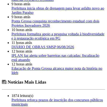
9 horas atrás
Prefeitura inicia obras de drenagem para levar asfalto novo ao
Jardim Paraíso
9 horas atrás
Ponta Grossa conquista reconhecimento estadual com dois
Projetos Inovadores 2026
10 horas atrás
Prefeitura formaliza apoio a pesquisa voltada à biodiversidade
e à restauração ecológica em PG
11 horas atrás
DIÁRIO DE OBRAS SMSP 06/08/2026
12 horas atrás
IPLAN faz alerta sobre barreiras nas calçadas: fiscalização
está atuando
12 horas atrás
Educação de Ponta Grossa alcança maior nota da história no
Ideb
Notícias Mais Lidas
1874 leitura(s)
Prefeitura reforça prazos de inscrição dos concursos públicos
municipais