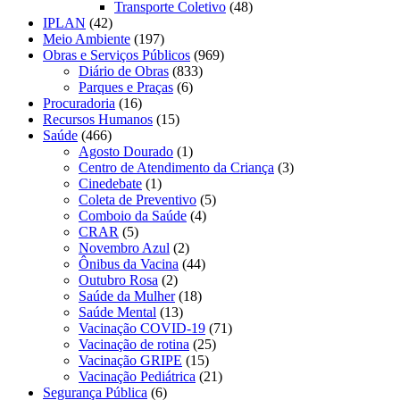
Transporte Coletivo
(48)
IPLAN
(42)
Meio Ambiente
(197)
Obras e Serviços Públicos
(969)
Diário de Obras
(833)
Parques e Praças
(6)
Procuradoria
(16)
Recursos Humanos
(15)
Saúde
(466)
Agosto Dourado
(1)
Centro de Atendimento da Criança
(3)
Cinedebate
(1)
Coleta de Preventivo
(5)
Comboio da Saúde
(4)
CRAR
(5)
Novembro Azul
(2)
Ônibus da Vacina
(44)
Outubro Rosa
(2)
Saúde da Mulher
(18)
Saúde Mental
(13)
Vacinação COVID-19
(71)
Vacinação de rotina
(25)
Vacinação GRIPE
(15)
Vacinação Pediátrica
(21)
Segurança Pública
(6)