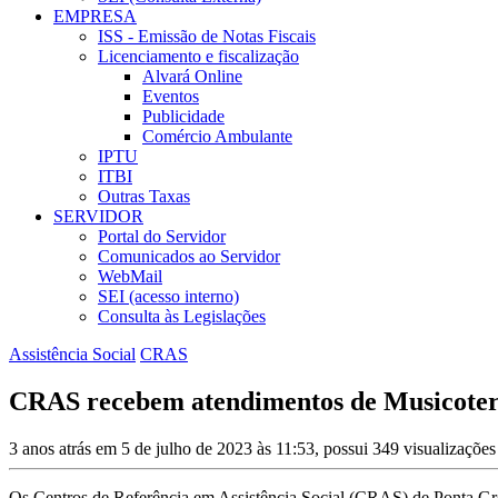
EMPRESA
ISS - Emissão de Notas Fiscais
Licenciamento e fiscalização
Alvará Online
Eventos
Publicidade
Comércio Ambulante
IPTU
ITBI
Outras Taxas
SERVIDOR
Portal do Servidor
Comunicados ao Servidor
WebMail
SEI (acesso interno)
Consulta às Legislações
Assistência Social
CRAS
CRAS recebem atendimentos de Musicoter
3 anos atrás em 5 de julho de 2023 às 11:53, possui 349 visualizaçõe
Os Centros de Referência em Assistência Social (CRAS) de Ponta Gross