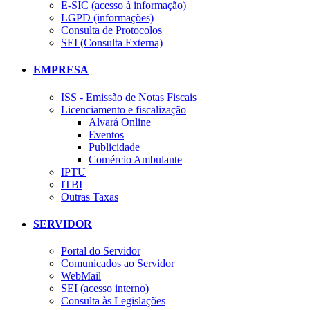
E-SIC (acesso à informação)
LGPD (informações)
Consulta de Protocolos
SEI (Consulta Externa)
EMPRESA
ISS - Emissão de Notas Fiscais
Licenciamento e fiscalização
Alvará Online
Eventos
Publicidade
Comércio Ambulante
IPTU
ITBI
Outras Taxas
SERVIDOR
Portal do Servidor
Comunicados ao Servidor
WebMail
SEI (acesso interno)
Consulta às Legislações