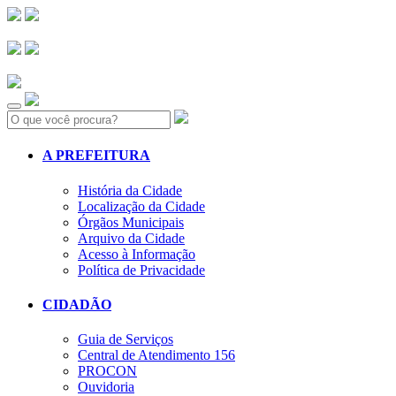
Search:
A PREFEITURA
História da Cidade
Localização da Cidade
Órgãos Municipais
Arquivo da Cidade
Acesso à Informação
Política de Privacidade
CIDADÃO
Guia de Serviços
Central de Atendimento 156
PROCON
Ouvidoria