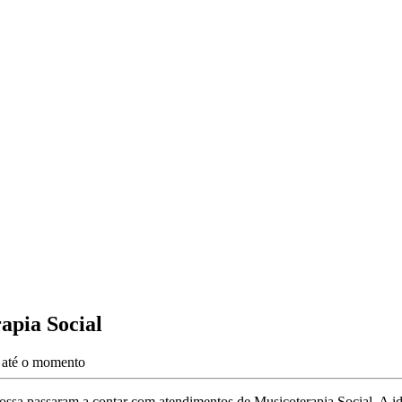
apia Social
s até o momento
a passaram a contar com atendimentos de Musicoterapia Social. A ideia