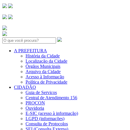
Search:
A PREFEITURA
História da Cidade
Localização da Cidade
Órgãos Municipais
Arquivo da Cidade
Acesso à Informação
Política de Privacidade
CIDADÃO
Guia de Serviços
Central de Atendimento 156
PROCON
Ouvidoria
E-SIC (acesso à informação)
LGPD (informações)
Consulta de Protocolos
SEI (Consulta Externa)