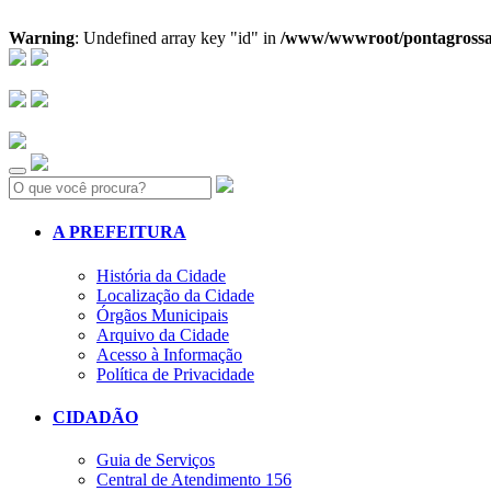
Warning
: Undefined array key "id" in
/www/wwwroot/pontagrossa.pr
Search:
A PREFEITURA
História da Cidade
Localização da Cidade
Órgãos Municipais
Arquivo da Cidade
Acesso à Informação
Política de Privacidade
CIDADÃO
Guia de Serviços
Central de Atendimento 156