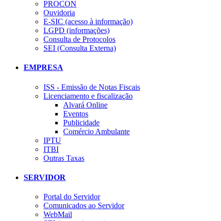
PROCON
Ouvidoria
E-SIC (acesso à informação)
LGPD (informações)
Consulta de Protocolos
SEI (Consulta Externa)
EMPRESA
ISS - Emissão de Notas Fiscais
Licenciamento e fiscalização
Alvará Online
Eventos
Publicidade
Comércio Ambulante
IPTU
ITBI
Outras Taxas
SERVIDOR
Portal do Servidor
Comunicados ao Servidor
WebMail