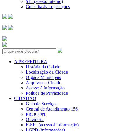
SEI (acesso interno)
Consulta às Legislações
Search:
A PREFEITURA
História da Cidade
Localização da Cidade
Órgãos Municipais
Arquivo da Cidade
Acesso à Informação
Política de Privacidade
CIDADÃO
Guia de Serviços
Central de Atendimento 156
PROCON
Ouvidoria
E-SIC (acesso à informação)
LGPD (informações)