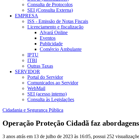
Consulta de Protocolos
SEI (Consulta Externa)
EMPRESA
ISS - Emissão de Notas Fiscais
Licenciamento e fiscalização
Alvará Online
Eventos
Publicidade
Comércio Ambulante
IPTU
ITBI
Outras Taxas
SERVIDOR
Portal do Servidor
Comunicados ao Servidor
WebMail
SEI (acesso interno)
Consulta às Legislações
Cidadania e Segurança Pública
Operação Proteção Cidadã faz abordagens 
3 anos atrás em 13 de julho de 2023 às 16:05, possui 252 visualizaç