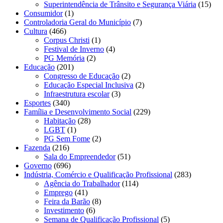
Superintendência de Trânsito e Segurança Viária
(15)
Consumidor
(1)
Controladoria Geral do Município
(7)
Cultura
(466)
Corpus Christi
(1)
Festival de Inverno
(4)
PG Memória
(2)
Educação
(201)
Congresso de Educação
(2)
Educação Especial Inclusiva
(2)
Infraestrutura escolar
(3)
Esportes
(340)
Família e Desenvolvimento Social
(229)
Habitação
(28)
LGBT
(1)
PG Sem Fome
(2)
Fazenda
(216)
Sala do Empreendedor
(51)
Governo
(696)
Indústria, Comércio e Qualificação Profissional
(283)
Agência do Trabalhador
(114)
Emprego
(41)
Feira da Barão
(8)
Investimento
(6)
Semana de Qualificação Profissional
(5)