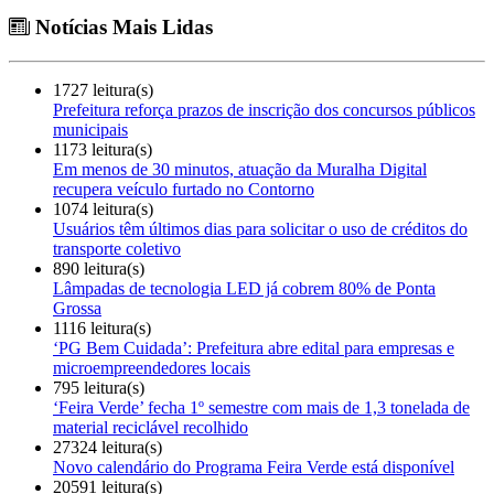
Notícias Mais Lidas
1727 leitura(s)
Prefeitura reforça prazos de inscrição dos concursos públicos
municipais
1173 leitura(s)
Em menos de 30 minutos, atuação da Muralha Digital
recupera veículo furtado no Contorno
1074 leitura(s)
Usuários têm últimos dias para solicitar o uso de créditos do
transporte coletivo
890 leitura(s)
Lâmpadas de tecnologia LED já cobrem 80% de Ponta
Grossa
1116 leitura(s)
‘PG Bem Cuidada’: Prefeitura abre edital para empresas e
microempreendedores locais
795 leitura(s)
‘Feira Verde’ fecha 1º semestre com mais de 1,3 tonelada de
material reciclável recolhido
27324 leitura(s)
Novo calendário do Programa Feira Verde está disponível
20591 leitura(s)