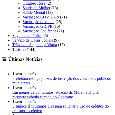
Outubro Rosa
(2)
Saúde da Mulher
(18)
Saúde Mental
(13)
Vacinação COVID-19
(71)
Vacinação de rotina
(25)
Vacinação GRIPE
(15)
Vacinação Pediátrica
(21)
Segurança Pública
(6)
Serviço de Obras Sociais
(9)
Trânsito e Segurança Viária
(13)
Turismo
(144)
Últimas Notícias
1 semana atrás
Prefeitura reforça prazos de inscrição dos concursos públicos
municipais
1 semana atrás
Em menos de 30 minutos, atuação da Muralha Digital
recupera veículo furtado no Contorno
1 semana atrás
Usuários têm últimos dias para solicitar o uso de créditos do
transporte coletivo