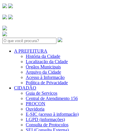
Search:
A PREFEITURA
História da Cidade
Localização da Cidade
Órgãos Municipais
Arquivo da Cidade
Acesso à Informação
Política de Privacidade
CIDADÃO
Guia de Serviços
Central de Atendimento 156
PROCON
Ouvidoria
E-SIC (acesso à informação)
LGPD (informações)
Consulta de Protocolos
SEI (Consulta Externa)