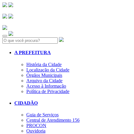
Search:
A PREFEITURA
História da Cidade
Localização da Cidade
Órgãos Municipais
Arquivo da Cidade
Acesso à Informação
Política de Privacidade
CIDADÃO
Guia de Serviços
Central de Atendimento 156
PROCON
Ouvidoria