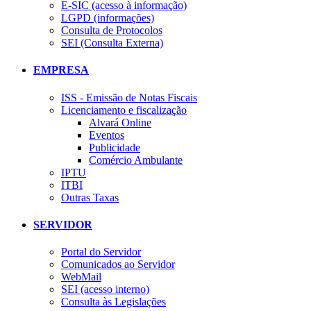
E-SIC (acesso à informação)
LGPD (informações)
Consulta de Protocolos
SEI (Consulta Externa)
EMPRESA
ISS - Emissão de Notas Fiscais
Licenciamento e fiscalização
Alvará Online
Eventos
Publicidade
Comércio Ambulante
IPTU
ITBI
Outras Taxas
SERVIDOR
Portal do Servidor
Comunicados ao Servidor
WebMail
SEI (acesso interno)
Consulta às Legislações