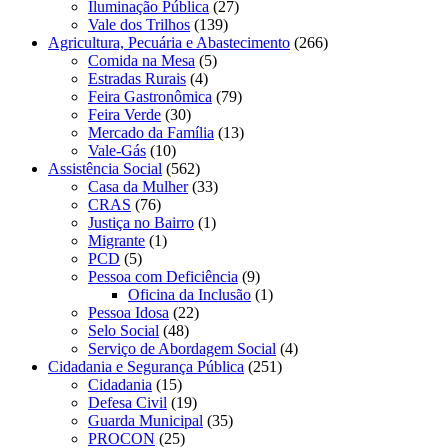
Iluminação Pública
(27)
Vale dos Trilhos
(139)
Agricultura, Pecuária e Abastecimento
(266)
Comida na Mesa
(5)
Estradas Rurais
(4)
Feira Gastronômica
(79)
Feira Verde
(30)
Mercado da Família
(13)
Vale-Gás
(10)
Assistência Social
(562)
Casa da Mulher
(33)
CRAS
(76)
Justiça no Bairro
(1)
Migrante
(1)
PCD
(5)
Pessoa com Deficiência
(9)
Oficina da Inclusão
(1)
Pessoa Idosa
(22)
Selo Social
(48)
Serviço de Abordagem Social
(4)
Cidadania e Segurança Pública
(251)
Cidadania
(15)
Defesa Civil
(19)
Guarda Municipal
(35)
PROCON
(25)