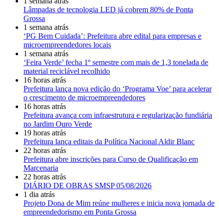
1 semana atrás
Lâmpadas de tecnologia LED já cobrem 80% de Ponta
Grossa
1 semana atrás
‘PG Bem Cuidada’: Prefeitura abre edital para empresas e
microempreendedores locais
1 semana atrás
‘Feira Verde’ fecha 1º semestre com mais de 1,3 tonelada de
material reciclável recolhido
16 horas atrás
Prefeitura lança nova edição do ‘Programa Voe’ para acelerar
o crescimento de microempreendedores
16 horas atrás
Prefeitura avança com infraestrutura e regularização fundiária
no Jardim Ouro Verde
19 horas atrás
Prefeitura lança editais da Política Nacional Aldir Blanc
22 horas atrás
Prefeitura abre inscrições para Curso de Qualificação em
Marcenaria
22 horas atrás
DIÁRIO DE OBRAS SMSP 05/08/2026
1 dia atrás
Projeto Dona de Mim reúne mulheres e inicia nova jornada de
empreendedorismo em Ponta Grossa