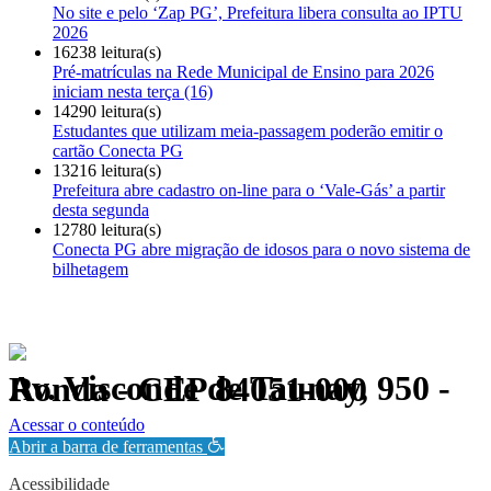
No site e pelo ‘Zap PG’, Prefeitura libera consulta ao IPTU
2026
16238 leitura(s)
Pré-matrículas na Rede Municipal de Ensino para 2026
iniciam nesta terça (16)
14290 leitura(s)
Estudantes que utilizam meia-passagem poderão emitir o
cartão Conecta PG
13216 leitura(s)
Prefeitura abre cadastro on-line para o ‘Vale-Gás’ a partir
desta segunda
12780 leitura(s)
Conecta PG abre migração de idosos para o novo sistema de
bilhetagem
Av. Visconde de Taunay, 950 - Ronda - CEP 84051-000
Política de Privacidade.
Acessar o conteúdo
Abrir a barra de ferramentas
Acessibilidade