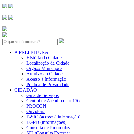
Search:
A PREFEITURA
História da Cidade
Localização da Cidade
Órgãos Municipais
Arquivo da Cidade
Acesso à Informação
Política de Privacidade
CIDADÃO
Guia de Serviços
Central de Atendimento 156
PROCON
Ouvidoria
E-SIC (acesso à informação)
LGPD (informações)
Consulta de Protocolos
SEI (Consulta Externa)