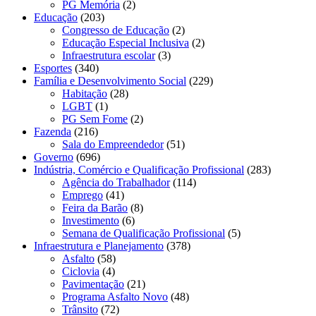
PG Memória
(2)
Educação
(203)
Congresso de Educação
(2)
Educação Especial Inclusiva
(2)
Infraestrutura escolar
(3)
Esportes
(340)
Família e Desenvolvimento Social
(229)
Habitação
(28)
LGBT
(1)
PG Sem Fome
(2)
Fazenda
(216)
Sala do Empreendedor
(51)
Governo
(696)
Indústria, Comércio e Qualificação Profissional
(283)
Agência do Trabalhador
(114)
Emprego
(41)
Feira da Barão
(8)
Investimento
(6)
Semana de Qualificação Profissional
(5)
Infraestrutura e Planejamento
(378)
Asfalto
(58)
Ciclovia
(4)
Pavimentação
(21)
Programa Asfalto Novo
(48)
Trânsito
(72)