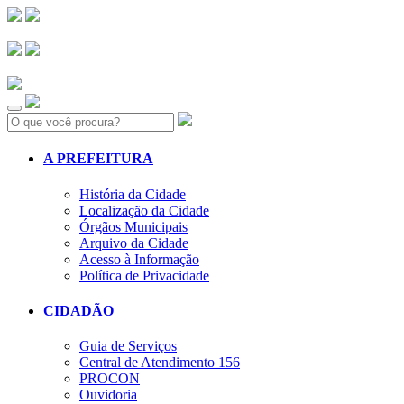
Search:
A PREFEITURA
História da Cidade
Localização da Cidade
Órgãos Municipais
Arquivo da Cidade
Acesso à Informação
Política de Privacidade
CIDADÃO
Guia de Serviços
Central de Atendimento 156
PROCON
Ouvidoria