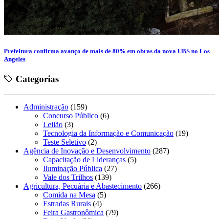
Prefeitura confirma avanço de mais de 80% em obras da nova UBS no Los
Angeles
Categorias
Administração
(159)
Concurso Público
(6)
Leilão
(3)
Tecnologia da Informação e Comunicação
(19)
Teste Seletivo
(2)
Agência de Inovação e Desenvolvimento
(287)
Capacitação de Lideranças
(5)
Iluminação Pública
(27)
Vale dos Trilhos
(139)
Agricultura, Pecuária e Abastecimento
(266)
Comida na Mesa
(5)
Estradas Rurais
(4)
Feira Gastronômica
(79)