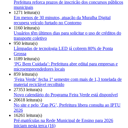
Prefeitura reforça prazos de inscrição dos concursos públicos
municipais
1271 leitura(s)
Em menos de 30 minutos, atuação da Muralha Digital
recupera veículo furtado no Contorno
1160 leitura(s)
Usuários têm últimos dias para solicitar o uso de créditos do
transporte coletivo
950 leitura(s)
Lâmpadas de tecnologia LED já cobrem 80% de Ponta
Grossa
1189 leitura(s)
‘PG Bem Cuidada’: Prefeitura abre edital para empresas e
microempreendedores locais
859 leitura(s)
‘Feira Verde’ fecha 1º semestre com mais de 1,3 tonelada de
material reciclável recolhido
27353 leitura(s)
Novo calendário do Programa Feira Verde está disponível
20618 leitura(s)
No site e pelo ‘Zap PG’, Prefeitura libera consulta ao IPTU
2026
16261 leitura(s)
Pré-matrículas na Rede Municipal de Ensino para 2026
iniciam nesta terça (16)