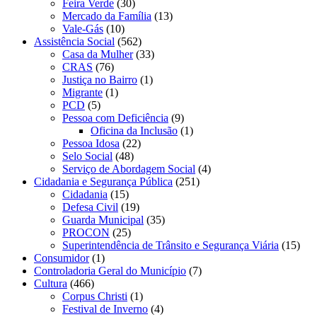
Feira Verde
(30)
Mercado da Família
(13)
Vale-Gás
(10)
Assistência Social
(562)
Casa da Mulher
(33)
CRAS
(76)
Justiça no Bairro
(1)
Migrante
(1)
PCD
(5)
Pessoa com Deficiência
(9)
Oficina da Inclusão
(1)
Pessoa Idosa
(22)
Selo Social
(48)
Serviço de Abordagem Social
(4)
Cidadania e Segurança Pública
(251)
Cidadania
(15)
Defesa Civil
(19)
Guarda Municipal
(35)
PROCON
(25)
Superintendência de Trânsito e Segurança Viária
(15)
Consumidor
(1)
Controladoria Geral do Município
(7)
Cultura
(466)
Corpus Christi
(1)
Festival de Inverno
(4)