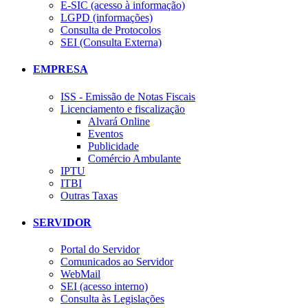
E-SIC (acesso à informação)
LGPD (informações)
Consulta de Protocolos
SEI (Consulta Externa)
EMPRESA
ISS - Emissão de Notas Fiscais
Licenciamento e fiscalização
Alvará Online
Eventos
Publicidade
Comércio Ambulante
IPTU
ITBI
Outras Taxas
SERVIDOR
Portal do Servidor
Comunicados ao Servidor
WebMail
SEI (acesso interno)
Consulta às Legislações