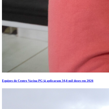
Equipes do Centro Vacina PG já aplicaram 34,6 mil doses em 2026