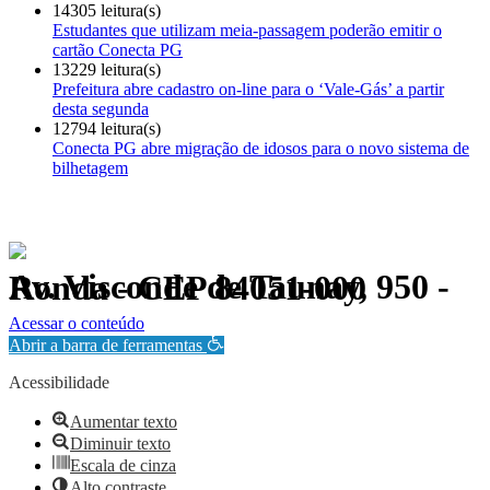
14305 leitura(s)
Estudantes que utilizam meia-passagem poderão emitir o
cartão Conecta PG
13229 leitura(s)
Prefeitura abre cadastro on-line para o ‘Vale-Gás’ a partir
desta segunda
12794 leitura(s)
Conecta PG abre migração de idosos para o novo sistema de
bilhetagem
Av. Visconde de Taunay, 950 - Ronda - CEP 84051-000
Política de Privacidade.
Acessar o conteúdo
Abrir a barra de ferramentas
Acessibilidade
Aumentar texto
Diminuir texto
Escala de cinza
Alto contraste