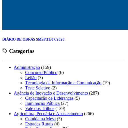
DIÁRIO DE OBRAS SMSP 31/07/2026
Categorias
Administração
(159)
Concurso Público
(6)
Leilão
(3)
Tecnologia da Informação e Comunicação
(19)
Teste Seletivo
(2)
Agência de Inovação e Desenvolvimento
(287)
Capacitação de Lideranças
(5)
Iluminação Pública
(27)
Vale dos Trilhos
(139)
Agricultura, Pecuária e Abastecimento
(266)
Comida na Mesa
(5)
Estradas Rurais
(4)