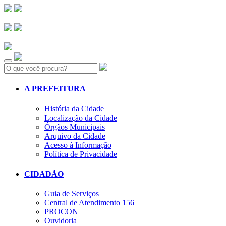
Search:
A PREFEITURA
História da Cidade
Localização da Cidade
Órgãos Municipais
Arquivo da Cidade
Acesso à Informação
Política de Privacidade
CIDADÃO
Guia de Serviços
Central de Atendimento 156
PROCON
Ouvidoria