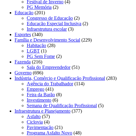
Festival de Inverno
(4)
PG Memória
(2)
Educação
(201)
Congresso de Educação
(2)
Educação Especial Inclusiva
(2)
Infraestrutura escolar
(3)
Esportes
(340)
Família e Desenvolvimento Social
(229)
Habitação
(28)
LGBT
(1)
PG Sem Fome
(2)
Fazenda
(216)
Sala do Empreendedor
(51)
Governo
(696)
Indústria, Comércio e Qualificação Profissional
(283)
Agência do Trabalhador
(114)
Emprego
(41)
Feira da Barão
(8)
Investimento
(6)
Semana de Qualificação Profissional
(5)
Infraestrutura e Planejamento
(377)
Asfalto
(57)
Ciclovia
(4)
Pavimentação
(21)
Programa Asfalto Novo
(48)