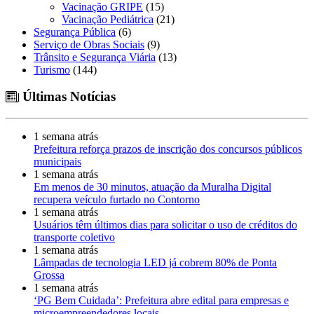
Vacinação GRIPE
(15)
Vacinação Pediátrica
(21)
Segurança Pública
(6)
Serviço de Obras Sociais
(9)
Trânsito e Segurança Viária
(13)
Turismo
(144)
Últimas Notícias
1 semana atrás
Prefeitura reforça prazos de inscrição dos concursos públicos
municipais
1 semana atrás
Em menos de 30 minutos, atuação da Muralha Digital
recupera veículo furtado no Contorno
1 semana atrás
Usuários têm últimos dias para solicitar o uso de créditos do
transporte coletivo
1 semana atrás
Lâmpadas de tecnologia LED já cobrem 80% de Ponta
Grossa
1 semana atrás
‘PG Bem Cuidada’: Prefeitura abre edital para empresas e
microempreendedores locais