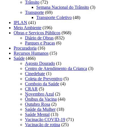
Trânsito
(72)
Semana Nacional do Trânsito
(3)
Transporte
(69)
Transporte Coletivo
(48)
IPLAN
(41)
Meio Ambiente
(196)
Obras e Serviços Públicos
(968)
Diário de Obras
(832)
Parques e Praças
(6)
Procuradoria
(16)
Recursos Humanos
(15)
Saúde
(466)
Agosto Dourado
(1)
Centro de Atendimento da Criança
(3)
Cinedebate
(1)
Coleta de Preventivo
(5)
Comboio da Saúde
(4)
CRAR
(5)
Novembro Azul
(2)
Ônibus da Vacina
(44)
Outubro Rosa
(2)
Saúde da Mulher
(18)
Saúde Mental
(13)
Vacinação COVID-19
(71)
Vacinação de rotina
(25)