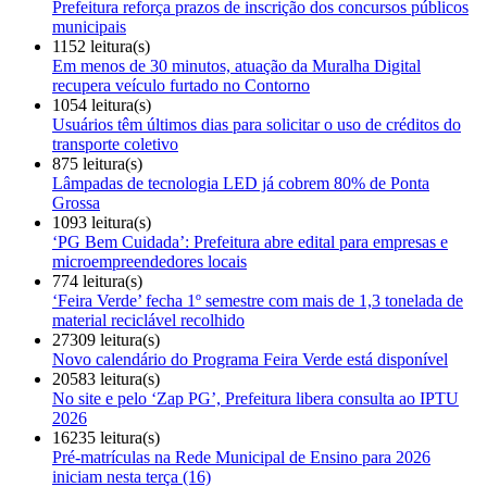
Prefeitura reforça prazos de inscrição dos concursos públicos
municipais
1152 leitura(s)
Em menos de 30 minutos, atuação da Muralha Digital
recupera veículo furtado no Contorno
1054 leitura(s)
Usuários têm últimos dias para solicitar o uso de créditos do
transporte coletivo
875 leitura(s)
Lâmpadas de tecnologia LED já cobrem 80% de Ponta
Grossa
1093 leitura(s)
‘PG Bem Cuidada’: Prefeitura abre edital para empresas e
microempreendedores locais
774 leitura(s)
‘Feira Verde’ fecha 1º semestre com mais de 1,3 tonelada de
material reciclável recolhido
27309 leitura(s)
Novo calendário do Programa Feira Verde está disponível
20583 leitura(s)
No site e pelo ‘Zap PG’, Prefeitura libera consulta ao IPTU
2026
16235 leitura(s)
Pré-matrículas na Rede Municipal de Ensino para 2026
iniciam nesta terça (16)