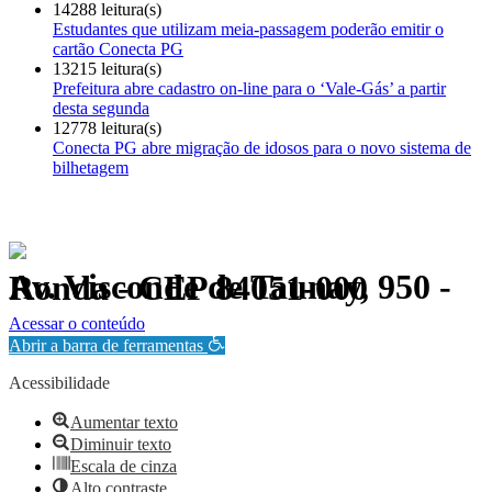
14288 leitura(s)
Estudantes que utilizam meia-passagem poderão emitir o
cartão Conecta PG
13215 leitura(s)
Prefeitura abre cadastro on-line para o ‘Vale-Gás’ a partir
desta segunda
12778 leitura(s)
Conecta PG abre migração de idosos para o novo sistema de
bilhetagem
Av. Visconde de Taunay, 950 - Ronda - CEP 84051-000
Política de Privacidade.
Acessar o conteúdo
Abrir a barra de ferramentas
Acessibilidade
Aumentar texto
Diminuir texto
Escala de cinza
Alto contraste