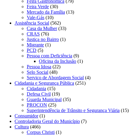
Feira Gastronômica
(79)
Feira Verde
(30)
Mercado da Família
(13)
Vale-Gás
(10)
Assistência Social
(562)
Casa da Mulher
(33)
CRAS
(76)
Justiça no Bairro
(1)
Migrante
(1)
PCD
(5)
Pessoa com Deficiência
(9)
Oficina da Inclusão
(1)
Pessoa Idosa
(22)
Selo Social
(48)
Serviço de Abordagem Social
(4)
Cidadania e Segurança Pública
(251)
Cidadania
(15)
Defesa Civil
(19)
Guarda Municipal
(35)
PROCON
(25)
Superintendência de Trânsito e Segurança Viária
(15)
Consumidor
(1)
Controladoria Geral do Município
(7)
Cultura
(466)
Corpus Christi
(1)