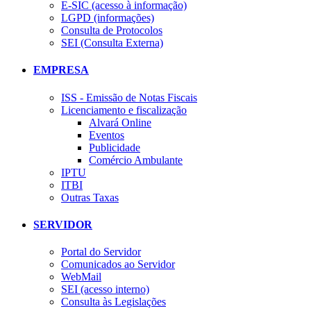
E-SIC (acesso à informação)
LGPD (informações)
Consulta de Protocolos
SEI (Consulta Externa)
EMPRESA
ISS - Emissão de Notas Fiscais
Licenciamento e fiscalização
Alvará Online
Eventos
Publicidade
Comércio Ambulante
IPTU
ITBI
Outras Taxas
SERVIDOR
Portal do Servidor
Comunicados ao Servidor
WebMail
SEI (acesso interno)
Consulta às Legislações