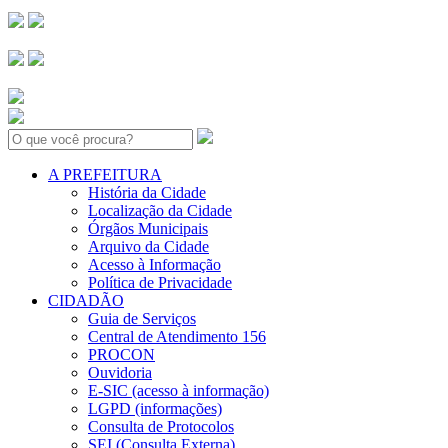
Search:
A PREFEITURA
História da Cidade
Localização da Cidade
Órgãos Municipais
Arquivo da Cidade
Acesso à Informação
Política de Privacidade
CIDADÃO
Guia de Serviços
Central de Atendimento 156
PROCON
Ouvidoria
E-SIC (acesso à informação)
LGPD (informações)
Consulta de Protocolos
SEI (Consulta Externa)