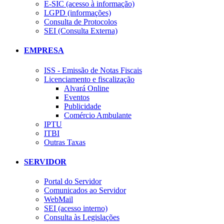
E-SIC (acesso à informação)
LGPD (informações)
Consulta de Protocolos
SEI (Consulta Externa)
EMPRESA
ISS - Emissão de Notas Fiscais
Licenciamento e fiscalização
Alvará Online
Eventos
Publicidade
Comércio Ambulante
IPTU
ITBI
Outras Taxas
SERVIDOR
Portal do Servidor
Comunicados ao Servidor
WebMail
SEI (acesso interno)
Consulta às Legislações