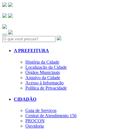
Search:
A PREFEITURA
História da Cidade
Localização da Cidade
Órgãos Municipais
Arquivo da Cidade
Acesso à Informação
Política de Privacidade
CIDADÃO
Guia de Serviços
Central de Atendimento 156
PROCON
Ouvidoria