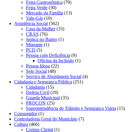
Feira Gastronômica
(79)
Feira Verde
(30)
Mercado da Família
(13)
Vale-Gás
(10)
Assistência Social
(562)
Casa da Mulher
(33)
CRAS
(76)
Justiça no Bairro
(1)
Migrante
(1)
PCD
(5)
Pessoa com Deficiência
(9)
Oficina da Inclusão
(1)
Pessoa Idosa
(22)
Selo Social
(48)
Serviço de Abordagem Social
(4)
Cidadania e Segurança Pública
(251)
Cidadania
(15)
Defesa Civil
(19)
Guarda Municipal
(35)
PROCON
(25)
Superintendência de Trânsito e Segurança Viária
(15)
Consumidor
(1)
Controladoria Geral do Município
(7)
Cultura
(466)
Corpus Christi
(1)