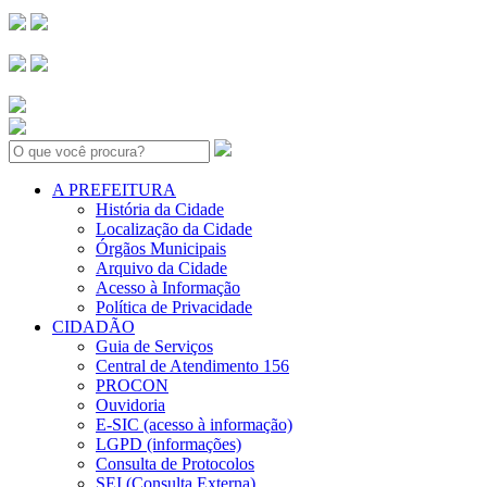
Search:
A PREFEITURA
História da Cidade
Localização da Cidade
Órgãos Municipais
Arquivo da Cidade
Acesso à Informação
Política de Privacidade
CIDADÃO
Guia de Serviços
Central de Atendimento 156
PROCON
Ouvidoria
E-SIC (acesso à informação)
LGPD (informações)
Consulta de Protocolos
SEI (Consulta Externa)