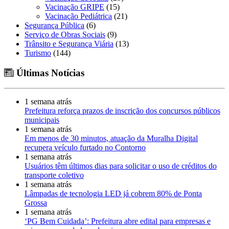
Vacinação GRIPE
(15)
Vacinação Pediátrica
(21)
Segurança Pública
(6)
Serviço de Obras Sociais
(9)
Trânsito e Segurança Viária
(13)
Turismo
(144)
Últimas Notícias
1 semana atrás
Prefeitura reforça prazos de inscrição dos concursos públicos
municipais
1 semana atrás
Em menos de 30 minutos, atuação da Muralha Digital
recupera veículo furtado no Contorno
1 semana atrás
Usuários têm últimos dias para solicitar o uso de créditos do
transporte coletivo
1 semana atrás
Lâmpadas de tecnologia LED já cobrem 80% de Ponta
Grossa
1 semana atrás
‘PG Bem Cuidada’: Prefeitura abre edital para empresas e