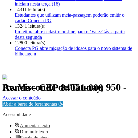
iniciam nesta terça (16)
14311 leitura(s)
Estudantes que utilizam meia-passagem poderão emitir o
cartão Conecta PG
13241 leitura(s)
Prefeitura abre cadastro on-line para o ‘Vale-Gás’ a partir
desta segunda
12800 leitura(s)
Conecta PG abre migração de idosos para o novo sistema de
bilhetagem
Av. Visconde de Taunay, 950 - Ronda - CEP 84051-000
Política de Privacidade.
Acessar o conteúdo
Abrir a barra de ferramentas
Acessibilidade
Aumentar texto
Diminuir texto
Escala de cinza