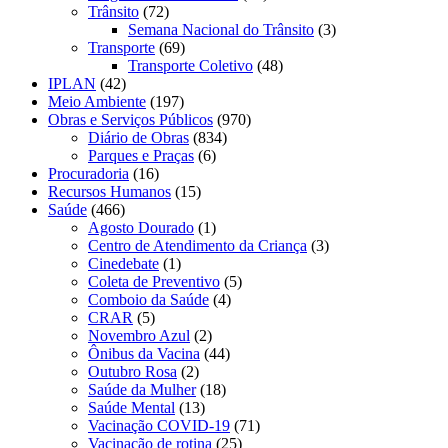
Trânsito
(72)
Semana Nacional do Trânsito
(3)
Transporte
(69)
Transporte Coletivo
(48)
IPLAN
(42)
Meio Ambiente
(197)
Obras e Serviços Públicos
(970)
Diário de Obras
(834)
Parques e Praças
(6)
Procuradoria
(16)
Recursos Humanos
(15)
Saúde
(466)
Agosto Dourado
(1)
Centro de Atendimento da Criança
(3)
Cinedebate
(1)
Coleta de Preventivo
(5)
Comboio da Saúde
(4)
CRAR
(5)
Novembro Azul
(2)
Ônibus da Vacina
(44)
Outubro Rosa
(2)
Saúde da Mulher
(18)
Saúde Mental
(13)
Vacinação COVID-19
(71)
Vacinação de rotina
(25)