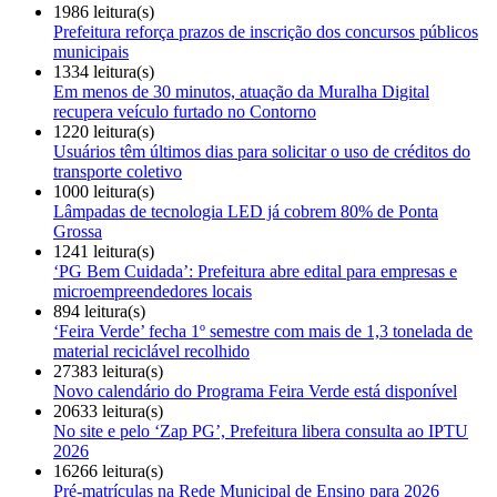
1986 leitura(s)
Prefeitura reforça prazos de inscrição dos concursos públicos
municipais
1334 leitura(s)
Em menos de 30 minutos, atuação da Muralha Digital
recupera veículo furtado no Contorno
1220 leitura(s)
Usuários têm últimos dias para solicitar o uso de créditos do
transporte coletivo
1000 leitura(s)
Lâmpadas de tecnologia LED já cobrem 80% de Ponta
Grossa
1241 leitura(s)
‘PG Bem Cuidada’: Prefeitura abre edital para empresas e
microempreendedores locais
894 leitura(s)
‘Feira Verde’ fecha 1º semestre com mais de 1,3 tonelada de
material reciclável recolhido
27383 leitura(s)
Novo calendário do Programa Feira Verde está disponível
20633 leitura(s)
No site e pelo ‘Zap PG’, Prefeitura libera consulta ao IPTU
2026
16266 leitura(s)
Pré-matrículas na Rede Municipal de Ensino para 2026