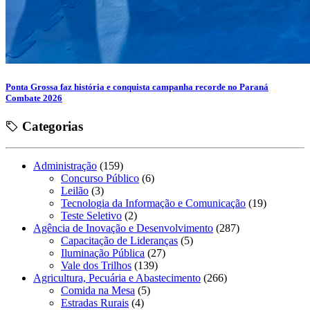
Ponta Grossa faz história e conquista campanha recorde no Paraná
Combate 2026
Categorias
Administração
(159)
Concurso Público
(6)
Leilão
(3)
Tecnologia da Informação e Comunicação
(19)
Teste Seletivo
(2)
Agência de Inovação e Desenvolvimento
(287)
Capacitação de Lideranças
(5)
Iluminação Pública
(27)
Vale dos Trilhos
(139)
Agricultura, Pecuária e Abastecimento
(266)
Comida na Mesa
(5)
Estradas Rurais
(4)