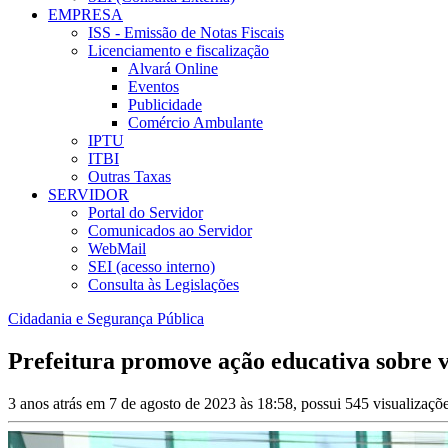
EMPRESA
ISS - Emissão de Notas Fiscais
Licenciamento e fiscalização
Alvará Online
Eventos
Publicidade
Comércio Ambulante
IPTU
ITBI
Outras Taxas
SERVIDOR
Portal do Servidor
Comunicados ao Servidor
WebMail
SEI (acesso interno)
Consulta às Legislações
Cidadania e Segurança Pública
Prefeitura promove ação educativa sobre v
3 anos atrás em 7 de agosto de 2023 às 18:58, possui 545 visualizaç