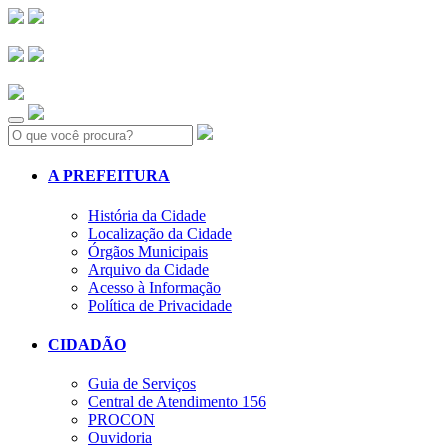
Search:
A PREFEITURA
História da Cidade
Localização da Cidade
Órgãos Municipais
Arquivo da Cidade
Acesso à Informação
Política de Privacidade
CIDADÃO
Guia de Serviços
Central de Atendimento 156
PROCON
Ouvidoria