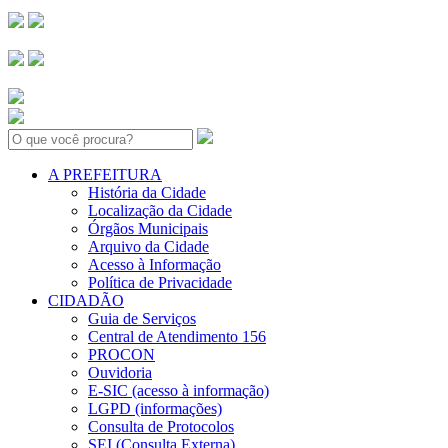
Search:
A PREFEITURA
História da Cidade
Localização da Cidade
Órgãos Municipais
Arquivo da Cidade
Acesso à Informação
Política de Privacidade
CIDADÃO
Guia de Serviços
Central de Atendimento 156
PROCON
Ouvidoria
E-SIC (acesso à informação)
LGPD (informações)
Consulta de Protocolos
SEI (Consulta Externa)