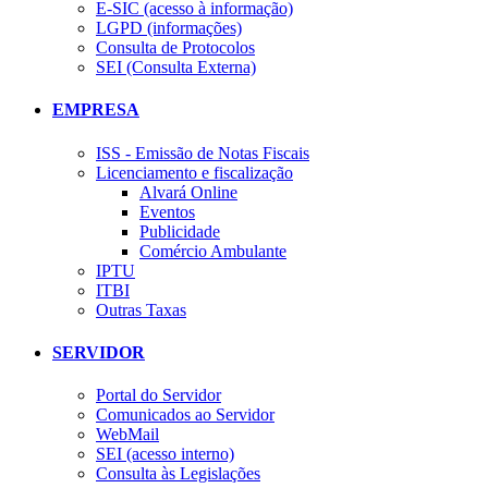
E-SIC (acesso à informação)
LGPD (informações)
Consulta de Protocolos
SEI (Consulta Externa)
EMPRESA
ISS - Emissão de Notas Fiscais
Licenciamento e fiscalização
Alvará Online
Eventos
Publicidade
Comércio Ambulante
IPTU
ITBI
Outras Taxas
SERVIDOR
Portal do Servidor
Comunicados ao Servidor
WebMail
SEI (acesso interno)
Consulta às Legislações