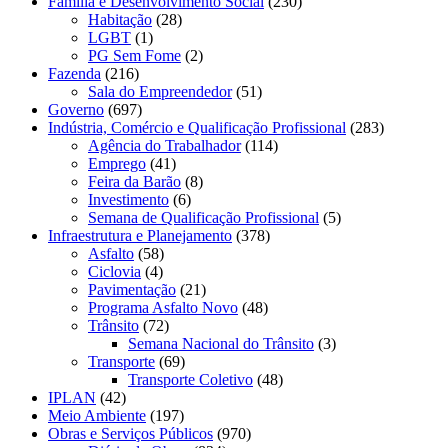
Família e Desenvolvimento Social
(230)
Habitação
(28)
LGBT
(1)
PG Sem Fome
(2)
Fazenda
(216)
Sala do Empreendedor
(51)
Governo
(697)
Indústria, Comércio e Qualificação Profissional
(283)
Agência do Trabalhador
(114)
Emprego
(41)
Feira da Barão
(8)
Investimento
(6)
Semana de Qualificação Profissional
(5)
Infraestrutura e Planejamento
(378)
Asfalto
(58)
Ciclovia
(4)
Pavimentação
(21)
Programa Asfalto Novo
(48)
Trânsito
(72)
Semana Nacional do Trânsito
(3)
Transporte
(69)
Transporte Coletivo
(48)
IPLAN
(42)
Meio Ambiente
(197)
Obras e Serviços Públicos
(970)