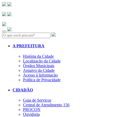
Search:
A PREFEITURA
História da Cidade
Localização da Cidade
Órgãos Municipais
Arquivo da Cidade
Acesso à Informação
Política de Privacidade
CIDADÃO
Guia de Serviços
Central de Atendimento 156
PROCON
Ouvidoria