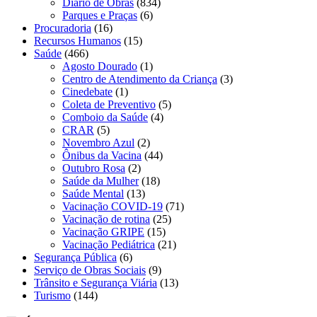
Diário de Obras
(834)
Parques e Praças
(6)
Procuradoria
(16)
Recursos Humanos
(15)
Saúde
(466)
Agosto Dourado
(1)
Centro de Atendimento da Criança
(3)
Cinedebate
(1)
Coleta de Preventivo
(5)
Comboio da Saúde
(4)
CRAR
(5)
Novembro Azul
(2)
Ônibus da Vacina
(44)
Outubro Rosa
(2)
Saúde da Mulher
(18)
Saúde Mental
(13)
Vacinação COVID-19
(71)
Vacinação de rotina
(25)
Vacinação GRIPE
(15)
Vacinação Pediátrica
(21)
Segurança Pública
(6)
Serviço de Obras Sociais
(9)
Trânsito e Segurança Viária
(13)
Turismo
(144)