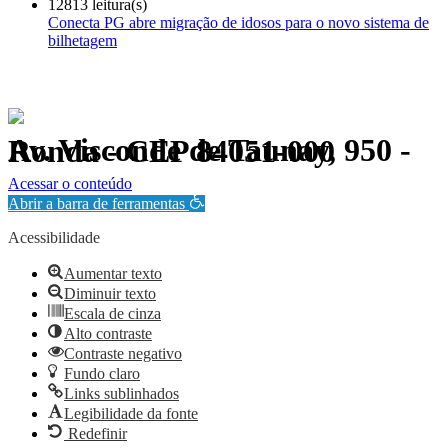
12813 leitura(s)
Conecta PG abre migração de idosos para o novo sistema de
bilhetagem
Av. Visconde de Taunay, 950 - Ronda - CEP 84051-000
Política de Privacidade.
Acessar o conteúdo
Abrir a barra de ferramentas
Acessibilidade
Aumentar texto
Diminuir texto
Escala de cinza
Alto contraste
Contraste negativo
Fundo claro
Links sublinhados
Legibilidade da fonte
Redefinir