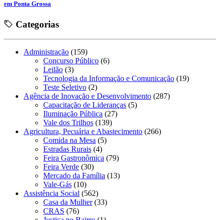
em Ponta Grossa
Categorias
Administração
(159)
Concurso Público
(6)
Leilão
(3)
Tecnologia da Informação e Comunicação
(19)
Teste Seletivo
(2)
Agência de Inovação e Desenvolvimento
(287)
Capacitação de Lideranças
(5)
Iluminação Pública
(27)
Vale dos Trilhos
(139)
Agricultura, Pecuária e Abastecimento
(266)
Comida na Mesa
(5)
Estradas Rurais
(4)
Feira Gastronômica
(79)
Feira Verde
(30)
Mercado da Família
(13)
Vale-Gás
(10)
Assistência Social
(562)
Casa da Mulher
(33)
CRAS
(76)
Justiça no Bairro
(1)