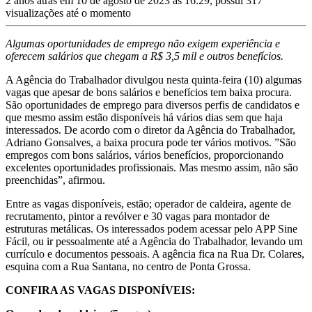
2 anos atrás em 10 de agosto de 2023 às 16:29, possui 317
visualizações até o momento
Algumas oportunidades de emprego não exigem experiência e
oferecem salários que chegam a R$ 3,5 mil e outros benefícios.
A Agência do Trabalhador divulgou nesta quinta-feira (10) algumas
vagas que apesar de bons salários e benefícios tem baixa procura.
São oportunidades de emprego para diversos perfis de candidatos e
que mesmo assim estão disponíveis há vários dias sem que haja
interessados. De acordo com o diretor da Agência do Trabalhador,
Adriano Gonsalves, a baixa procura pode ter vários motivos. ”São
empregos com bons salários, vários benefícios, proporcionando
excelentes oportunidades profissionais. Mas mesmo assim, não são
preenchidas”, afirmou.
Entre as vagas disponíveis, estão; operador de caldeira, agente de
recrutamento, pintor a revólver e 30 vagas para montador de
estruturas metálicas. Os interessados podem acessar pelo APP Sine
Fácil, ou ir pessoalmente até a Agência do Trabalhador, levando um
currículo e documentos pessoais. A agência fica na Rua Dr. Colares,
esquina com a Rua Santana, no centro de Ponta Grossa.
CONFIRA AS VAGAS DISPONÍVEIS: