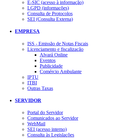
E-SIC (acesso à informação)
LGPD (informações)
Consulta de Protocolos
SEI (Consulta Externa)
EMPRESA
ISS - Emissão de Notas Fiscais
Licenciamento e fiscalização
Alvará Online
Eventos
Publicidade
Comércio Ambulante
IPTU
ITBI
Outras Taxas
SERVIDOR
Portal do Servidor
Comunicados ao Servidor
WebMail
SEI (acesso interno)
Consulta às Legislações