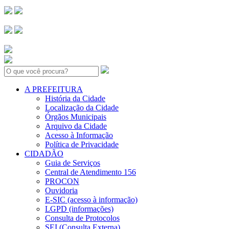
Search:
A PREFEITURA
História da Cidade
Localização da Cidade
Órgãos Municipais
Arquivo da Cidade
Acesso à Informação
Política de Privacidade
CIDADÃO
Guia de Serviços
Central de Atendimento 156
PROCON
Ouvidoria
E-SIC (acesso à informação)
LGPD (informações)
Consulta de Protocolos
SEI (Consulta Externa)