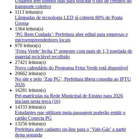
Usuários têm últimos dias para solicitar o uso de créditos do
transporte coletivo
1113 leitura(s)
Lâmpadas de tecnologia LED já cobrem 80% de Ponta
Grossa
1364 leitura(s)
‘PG Bem Cuidada’: Prefeitura abre edital para empresas e
microempreendedores locais
970 leitura(s)
‘Feira Verde’ fecha 1º semestre com mais de 1,3 tonelada de
material reciclável recolhido
27421 leitura(s)
Novo calendário do Programa Feira Verde está disponível
20662 leitura(s)
No site e pelo ‘Zap PG’, Prefeitura libera consulta ao IPTU
2026
16281 leitura(s)
Pré-matrículas na Rede Municipal de Ensino para 2026
iniciam nesta terça (16)
14333 leitura(s)
Estudantes que utilizam meia-passagem poderão emitir o
cartão Conecta PG
13256 leitura(s)
Prefeitura abre cadastro on-line para o ‘Vale-Gás’ a partir
desta segunda