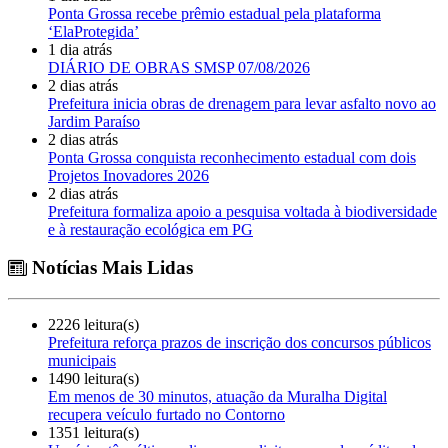
Ponta Grossa recebe prêmio estadual pela plataforma
‘ElaProtegida’
1 dia atrás
DIÁRIO DE OBRAS SMSP 07/08/2026
2 dias atrás
Prefeitura inicia obras de drenagem para levar asfalto novo ao
Jardim Paraíso
2 dias atrás
Ponta Grossa conquista reconhecimento estadual com dois
Projetos Inovadores 2026
2 dias atrás
Prefeitura formaliza apoio a pesquisa voltada à biodiversidade
e à restauração ecológica em PG
Notícias Mais Lidas
2226 leitura(s)
Prefeitura reforça prazos de inscrição dos concursos públicos
municipais
1490 leitura(s)
Em menos de 30 minutos, atuação da Muralha Digital
recupera veículo furtado no Contorno
1351 leitura(s)