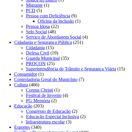
Migrante
(1)
PCD
(5)
Pessoa com Deficiência
(9)
Oficina da Inclusão
(1)
Pessoa Idosa
(22)
Selo Social
(48)
Serviço de Abordagem Social
(4)
Cidadania e Segurança Pública
(251)
Cidadania
(15)
Defesa Civil
(19)
Guarda Municipal
(35)
PROCON
(25)
Superintendência de Trânsito e Segurança Viária
(15)
Consumidor
(1)
Controladoria Geral do Município
(7)
Cultura
(466)
Corpus Christi
(1)
Festival de Inverno
(4)
PG Memória
(2)
Educação
(203)
Congresso de Educação
(2)
Educação Especial Inclusiva
(2)
Infraestrutura escolar
(3)
Esportes
(340)