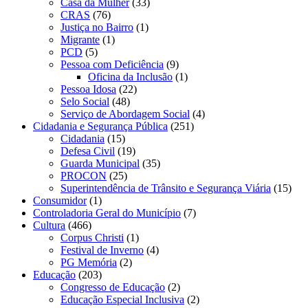
Casa da Mulher
(33)
CRAS
(76)
Justiça no Bairro
(1)
Migrante
(1)
PCD
(5)
Pessoa com Deficiência
(9)
Oficina da Inclusão
(1)
Pessoa Idosa
(22)
Selo Social
(48)
Serviço de Abordagem Social
(4)
Cidadania e Segurança Pública
(251)
Cidadania
(15)
Defesa Civil
(19)
Guarda Municipal
(35)
PROCON
(25)
Superintendência de Trânsito e Segurança Viária
(15)
Consumidor
(1)
Controladoria Geral do Município
(7)
Cultura
(466)
Corpus Christi
(1)
Festival de Inverno
(4)
PG Memória
(2)
Educação
(203)
Congresso de Educação
(2)
Educação Especial Inclusiva
(2)