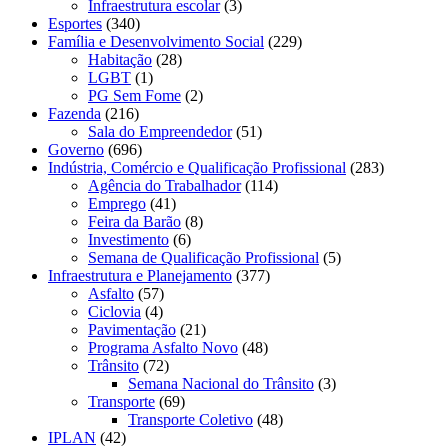
Infraestrutura escolar
(3)
Esportes
(340)
Família e Desenvolvimento Social
(229)
Habitação
(28)
LGBT
(1)
PG Sem Fome
(2)
Fazenda
(216)
Sala do Empreendedor
(51)
Governo
(696)
Indústria, Comércio e Qualificação Profissional
(283)
Agência do Trabalhador
(114)
Emprego
(41)
Feira da Barão
(8)
Investimento
(6)
Semana de Qualificação Profissional
(5)
Infraestrutura e Planejamento
(377)
Asfalto
(57)
Ciclovia
(4)
Pavimentação
(21)
Programa Asfalto Novo
(48)
Trânsito
(72)
Semana Nacional do Trânsito
(3)
Transporte
(69)
Transporte Coletivo
(48)
IPLAN
(42)