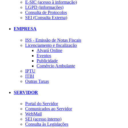
E-SIC (acesso à informação)
LGPD (informações)
Consulta de Protocolos
SEI (Consulta Externa)
EMPRESA
ISS - Emissão de Notas Fiscais
Licenciamento e fiscalização
Alvará Online
Eventos
Publicidade
Comércio Ambulante
IPTU
ITBI
Outras Taxas
SERVIDOR
Portal do Servidor
Comunicados ao Servidor
WebMail
SEI (acesso interno)
Consulta às Legislações