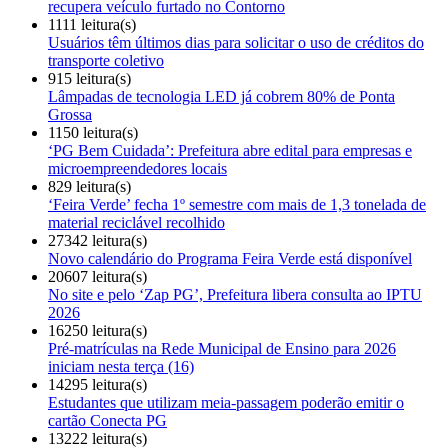
recupera veículo furtado no Contorno
1111 leitura(s)
Usuários têm últimos dias para solicitar o uso de créditos do
transporte coletivo
915 leitura(s)
Lâmpadas de tecnologia LED já cobrem 80% de Ponta
Grossa
1150 leitura(s)
‘PG Bem Cuidada’: Prefeitura abre edital para empresas e
microempreendedores locais
829 leitura(s)
‘Feira Verde’ fecha 1º semestre com mais de 1,3 tonelada de
material reciclável recolhido
27342 leitura(s)
Novo calendário do Programa Feira Verde está disponível
20607 leitura(s)
No site e pelo ‘Zap PG’, Prefeitura libera consulta ao IPTU
2026
16250 leitura(s)
Pré-matrículas na Rede Municipal de Ensino para 2026
iniciam nesta terça (16)
14295 leitura(s)
Estudantes que utilizam meia-passagem poderão emitir o
cartão Conecta PG
13222 leitura(s)