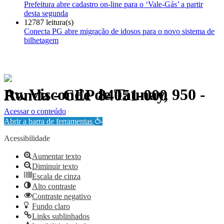
Prefeitura abre cadastro on-line para o ‘Vale-Gás’ a partir
desta segunda
12787 leitura(s)
Conecta PG abre migração de idosos para o novo sistema de
bilhetagem
Av. Visconde de Taunay, 950 - Ronda - CEP 84051-000
Política de Privacidade.
Acessar o conteúdo
Abrir a barra de ferramentas
Acessibilidade
Aumentar texto
Diminuir texto
Escala de cinza
Alto contraste
Contraste negativo
Fundo claro
Links sublinhados