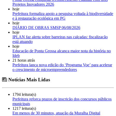
Projetos Inovadores 2026
hoje
Prefeitura formaliza apoio a pesquisa voltada à biodiversidade
e à restauração ecológica em PG
hoje
DIÁRIO DE OBRAS SMSP 06/08/2026
hoje
IPLAN faz alerta sobre barreiras nas calçadas: fiscalização
está atuando
hoje
Educação de Ponta Grossa alcança maior nota da história no
Ideb
21 horas atrás
Prefeitura lança nova edição do ‘Programa Voe’ para acelerar
o crescimento de microempreendedores
Notícias Mais Lidas
1794 leitura(s)
Prefeitura reforça prazos de inscrição dos concursos públicos
municipais
1217 leitura(s)
Em menos de 30 minutos, atuação da Muralha Digital