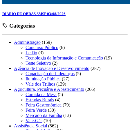
DIÁRIO DE OBRAS SMSP 03/08/2026
Categorias
Administração
(159)
Concurso Público
(6)
Leilão
(3)
Tecnologia da Informação e Comunicação
(19)
Teste Seletivo
(2)
Agência de Inovação e Desenvolvimento
(287)
Capacitação de Lideranças
(5)
Iluminação Pública
(27)
Vale dos Trilhos
(139)
Agricultura, Pecuária e Abastecimento
(266)
Comida na Mesa
(5)
Estradas Rurais
(4)
Feira Gastronômica
(79)
Feira Verde
(30)
Mercado da Família
(13)
Vale-Gás
(10)
Assistência Social
(562)