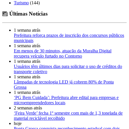
Turismo
(144)
Últimas Notícias
1 semana atrás
Prefeitura reforça prazos de inscrição dos concursos públicos
municipais
1 semana atrás
Em menos de 30 minutos, atuação da Muralha Digital
recupera veículo furtado no Contorno
1 semana atrás
Usuários têm últimos dias para solicitar o uso de créditos do
transporte coletivo
1 semana atrás
Lâmpadas de tecnologia LED já cobrem 80% de Ponta
Grossa
1 semana atrás
‘PG Bem Cuidada’: Prefeitura abre edital para empresas e
microempreendedores locais
2 semanas atrás
‘Feira Verde’ fecha 1º semestre com mais de 1,3 tonelada de
material reciclável recolhido
hoje
Ponta Grossa conquista reconhecimento estadual com dois