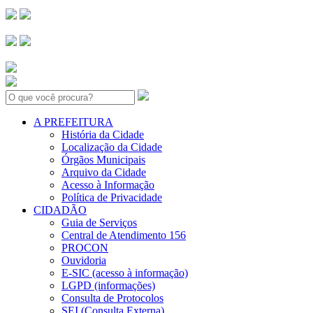
Search:
A PREFEITURA
História da Cidade
Localização da Cidade
Órgãos Municipais
Arquivo da Cidade
Acesso à Informação
Política de Privacidade
CIDADÃO
Guia de Serviços
Central de Atendimento 156
PROCON
Ouvidoria
E-SIC (acesso à informação)
LGPD (informações)
Consulta de Protocolos
SEI (Consulta Externa)