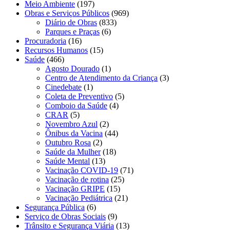
Meio Ambiente
(197)
Obras e Serviços Públicos
(969)
Diário de Obras
(833)
Parques e Praças
(6)
Procuradoria
(16)
Recursos Humanos
(15)
Saúde
(466)
Agosto Dourado
(1)
Centro de Atendimento da Criança
(3)
Cinedebate
(1)
Coleta de Preventivo
(5)
Comboio da Saúde
(4)
CRAR
(5)
Novembro Azul
(2)
Ônibus da Vacina
(44)
Outubro Rosa
(2)
Saúde da Mulher
(18)
Saúde Mental
(13)
Vacinação COVID-19
(71)
Vacinação de rotina
(25)
Vacinação GRIPE
(15)
Vacinação Pediátrica
(21)
Segurança Pública
(6)
Serviço de Obras Sociais
(9)
Trânsito e Segurança Viária
(13)