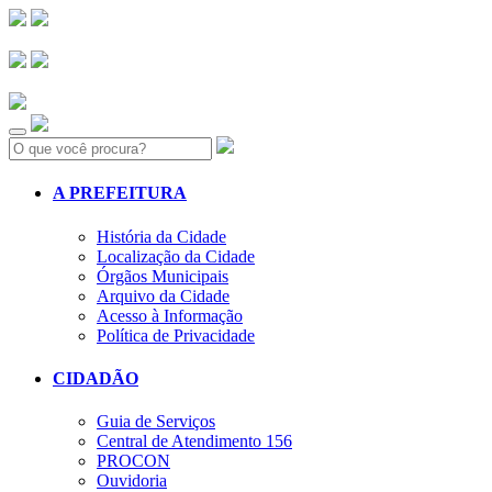
Search:
A PREFEITURA
História da Cidade
Localização da Cidade
Órgãos Municipais
Arquivo da Cidade
Acesso à Informação
Política de Privacidade
CIDADÃO
Guia de Serviços
Central de Atendimento 156
PROCON
Ouvidoria