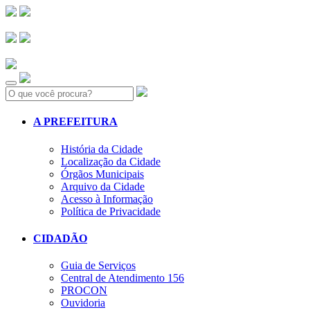
Search:
A PREFEITURA
História da Cidade
Localização da Cidade
Órgãos Municipais
Arquivo da Cidade
Acesso à Informação
Política de Privacidade
CIDADÃO
Guia de Serviços
Central de Atendimento 156
PROCON
Ouvidoria