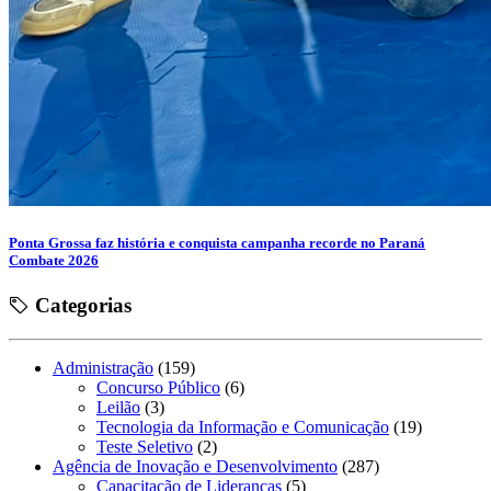
Ponta Grossa faz história e conquista campanha recorde no Paraná
Combate 2026
Categorias
Administração
(159)
Concurso Público
(6)
Leilão
(3)
Tecnologia da Informação e Comunicação
(19)
Teste Seletivo
(2)
Agência de Inovação e Desenvolvimento
(287)
Capacitação de Lideranças
(5)