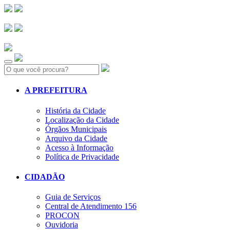
Search:
A PREFEITURA
História da Cidade
Localização da Cidade
Órgãos Municipais
Arquivo da Cidade
Acesso à Informação
Política de Privacidade
CIDADÃO
Guia de Serviços
Central de Atendimento 156
PROCON
Ouvidoria