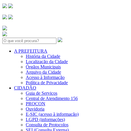
Search:
A PREFEITURA
História da Cidade
Localização da Cidade
Órgãos Municipais
Arquivo da Cidade
Acesso à Informação
Política de Privacidade
CIDADÃO
Guia de Serviços
Central de Atendimento 156
PROCON
Ouvidoria
E-SIC (acesso à informação)
LGPD (informações)
Consulta de Protocolos
SEI (Consulta Externa)