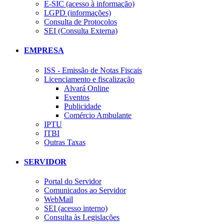
E-SIC (acesso à informação)
LGPD (informações)
Consulta de Protocolos
SEI (Consulta Externa)
EMPRESA
ISS - Emissão de Notas Fiscais
Licenciamento e fiscalização
Alvará Online
Eventos
Publicidade
Comércio Ambulante
IPTU
ITBI
Outras Taxas
SERVIDOR
Portal do Servidor
Comunicados ao Servidor
WebMail
SEI (acesso interno)
Consulta às Legislações