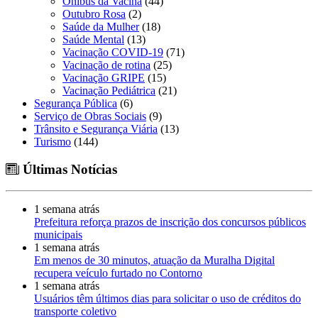
Ônibus da Vacina
(44)
Outubro Rosa
(2)
Saúde da Mulher
(18)
Saúde Mental
(13)
Vacinação COVID-19
(71)
Vacinação de rotina
(25)
Vacinação GRIPE
(15)
Vacinação Pediátrica
(21)
Segurança Pública
(6)
Serviço de Obras Sociais
(9)
Trânsito e Segurança Viária
(13)
Turismo
(144)
Últimas Notícias
1 semana atrás
Prefeitura reforça prazos de inscrição dos concursos públicos
municipais
1 semana atrás
Em menos de 30 minutos, atuação da Muralha Digital
recupera veículo furtado no Contorno
1 semana atrás
Usuários têm últimos dias para solicitar o uso de créditos do
transporte coletivo