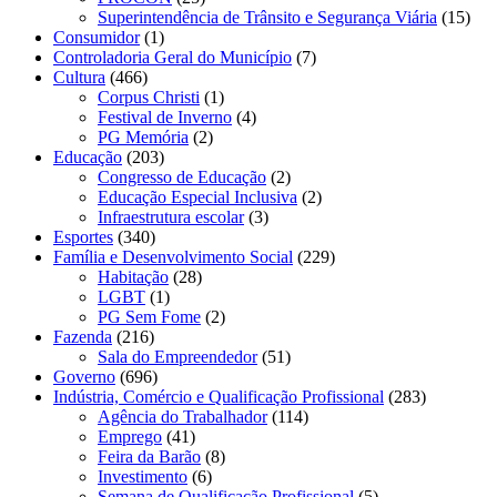
Superintendência de Trânsito e Segurança Viária
(15)
Consumidor
(1)
Controladoria Geral do Município
(7)
Cultura
(466)
Corpus Christi
(1)
Festival de Inverno
(4)
PG Memória
(2)
Educação
(203)
Congresso de Educação
(2)
Educação Especial Inclusiva
(2)
Infraestrutura escolar
(3)
Esportes
(340)
Família e Desenvolvimento Social
(229)
Habitação
(28)
LGBT
(1)
PG Sem Fome
(2)
Fazenda
(216)
Sala do Empreendedor
(51)
Governo
(696)
Indústria, Comércio e Qualificação Profissional
(283)
Agência do Trabalhador
(114)
Emprego
(41)
Feira da Barão
(8)
Investimento
(6)
Semana de Qualificação Profissional
(5)