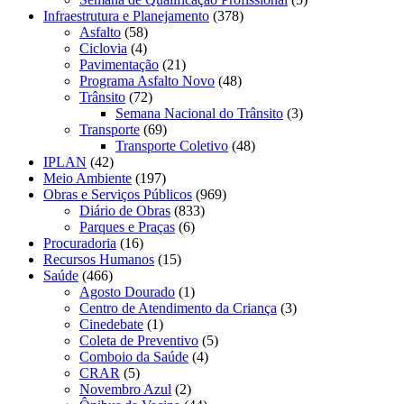
Infraestrutura e Planejamento
(378)
Asfalto
(58)
Ciclovia
(4)
Pavimentação
(21)
Programa Asfalto Novo
(48)
Trânsito
(72)
Semana Nacional do Trânsito
(3)
Transporte
(69)
Transporte Coletivo
(48)
IPLAN
(42)
Meio Ambiente
(197)
Obras e Serviços Públicos
(969)
Diário de Obras
(833)
Parques e Praças
(6)
Procuradoria
(16)
Recursos Humanos
(15)
Saúde
(466)
Agosto Dourado
(1)
Centro de Atendimento da Criança
(3)
Cinedebate
(1)
Coleta de Preventivo
(5)
Comboio da Saúde
(4)
CRAR
(5)
Novembro Azul
(2)