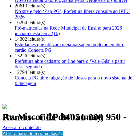
Novo calendário do Programa Feira Verde está disponível
20613 leitura(s)
No site e pelo ‘Zap PG’, Prefeitura libera consulta ao IPTU
2026
16260 leitura(s)
Pré-matrículas na Rede Municipal de Ensino para 2026
iniciam nesta terça (16)
14302 leitura(s)
Estudantes que utilizam meia-passagem poderão emitir o
cartão Conecta PG
13226 leitura(s)
Prefeitura abre cadastro on-line para o ‘Vale-Gás’ a partir
desta segunda
12794 leitura(s)
Conecta PG abre migração de idosos para o novo sistema de
bilhetagem
Av. Visconde de Taunay, 950 - Ronda - CEP 84051-000
Política de Privacidade.
Acessar o conteúdo
Abrir a barra de ferramentas