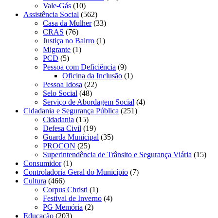
Vale-Gás
(10)
Assistência Social
(562)
Casa da Mulher
(33)
CRAS
(76)
Justiça no Bairro
(1)
Migrante
(1)
PCD
(5)
Pessoa com Deficiência
(9)
Oficina da Inclusão
(1)
Pessoa Idosa
(22)
Selo Social
(48)
Serviço de Abordagem Social
(4)
Cidadania e Segurança Pública
(251)
Cidadania
(15)
Defesa Civil
(19)
Guarda Municipal
(35)
PROCON
(25)
Superintendência de Trânsito e Segurança Viária
(15)
Consumidor
(1)
Controladoria Geral do Município
(7)
Cultura
(466)
Corpus Christi
(1)
Festival de Inverno
(4)
PG Memória
(2)
Educação
(203)