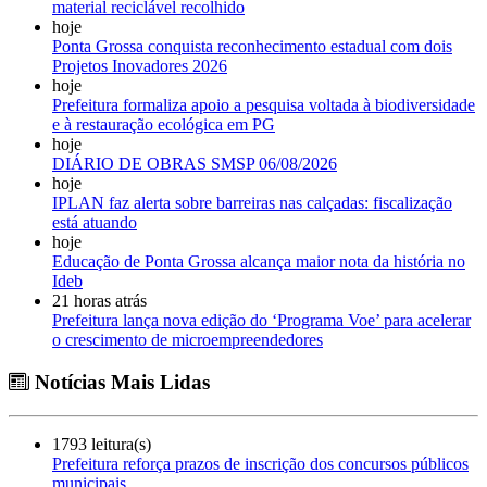
material reciclável recolhido
hoje
Ponta Grossa conquista reconhecimento estadual com dois
Projetos Inovadores 2026
hoje
Prefeitura formaliza apoio a pesquisa voltada à biodiversidade
e à restauração ecológica em PG
hoje
DIÁRIO DE OBRAS SMSP 06/08/2026
hoje
IPLAN faz alerta sobre barreiras nas calçadas: fiscalização
está atuando
hoje
Educação de Ponta Grossa alcança maior nota da história no
Ideb
21 horas atrás
Prefeitura lança nova edição do ‘Programa Voe’ para acelerar
o crescimento de microempreendedores
Notícias Mais Lidas
1793 leitura(s)
Prefeitura reforça prazos de inscrição dos concursos públicos
municipais