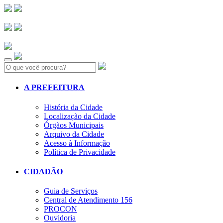
Search:
A PREFEITURA
História da Cidade
Localização da Cidade
Órgãos Municipais
Arquivo da Cidade
Acesso à Informação
Política de Privacidade
CIDADÃO
Guia de Serviços
Central de Atendimento 156
PROCON
Ouvidoria