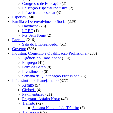
Congresso de Educação
(2)
Educação Especial Inclusiva
(2)
Infraestrutura escolar
(3)
Esportes
(340)
Família e Desenvolvimento Social
(229)
Habitação
(28)
LGBT
(1)
PG Sem Fome
(2)
Fazenda
(216)
Sala do Empreendedor
(51)
Governo
(696)
Indústria, Comércio e Qualificação Profissional
(283)
Agência do Trabalhador
(114)
Emprego
(41)
Feira da Barão
(8)
Investimento
(6)
Semana de Qualificação Profissional
(5)
Infraestrutura e Planejamento
(377)
Asfalto
(57)
Ciclovia
(4)
Pavimentação
(21)
Programa Asfalto Novo
(48)
Trânsito
(72)
Semana Nacional do Trânsito
(3)
Transporte
(69)