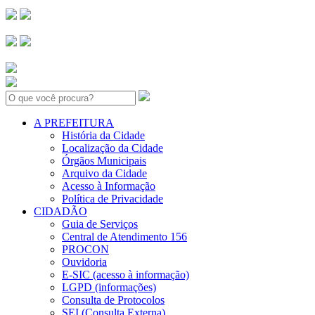
Search:
A PREFEITURA
História da Cidade
Localização da Cidade
Órgãos Municipais
Arquivo da Cidade
Acesso à Informação
Política de Privacidade
CIDADÃO
Guia de Serviços
Central de Atendimento 156
PROCON
Ouvidoria
E-SIC (acesso à informação)
LGPD (informações)
Consulta de Protocolos
SEI (Consulta Externa)