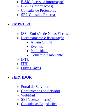
E-SIC (acesso à informação)
LGPD (informações)
Consulta de Protocolos
SEI (Consulta Externa)
EMPRESA
ISS - Emissão de Notas Fiscais
Licenciamento e fiscalização
Alvará Online
Eventos
Publicidade
Comércio Ambulante
IPTU
ITBI
Outras Taxas
SERVIDOR
Portal do Servidor
Comunicados ao Servidor
WebMail
SEI (acesso interno)
Consulta às Legislações