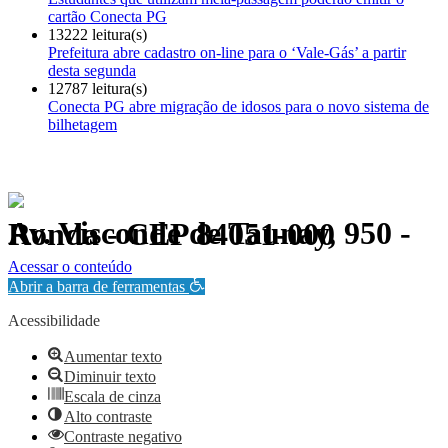
cartão Conecta PG
13222 leitura(s)
Prefeitura abre cadastro on-line para o ‘Vale-Gás’ a partir
desta segunda
12787 leitura(s)
Conecta PG abre migração de idosos para o novo sistema de
bilhetagem
Av. Visconde de Taunay, 950 - Ronda - CEP 84051-000
Política de Privacidade.
Acessar o conteúdo
Abrir a barra de ferramentas
Acessibilidade
Aumentar texto
Diminuir texto
Escala de cinza
Alto contraste
Contraste negativo