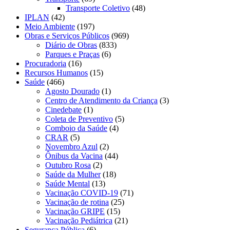
Transporte Coletivo
(48)
IPLAN
(42)
Meio Ambiente
(197)
Obras e Serviços Públicos
(969)
Diário de Obras
(833)
Parques e Praças
(6)
Procuradoria
(16)
Recursos Humanos
(15)
Saúde
(466)
Agosto Dourado
(1)
Centro de Atendimento da Criança
(3)
Cinedebate
(1)
Coleta de Preventivo
(5)
Comboio da Saúde
(4)
CRAR
(5)
Novembro Azul
(2)
Ônibus da Vacina
(44)
Outubro Rosa
(2)
Saúde da Mulher
(18)
Saúde Mental
(13)
Vacinação COVID-19
(71)
Vacinação de rotina
(25)
Vacinação GRIPE
(15)
Vacinação Pediátrica
(21)
Segurança Pública
(6)