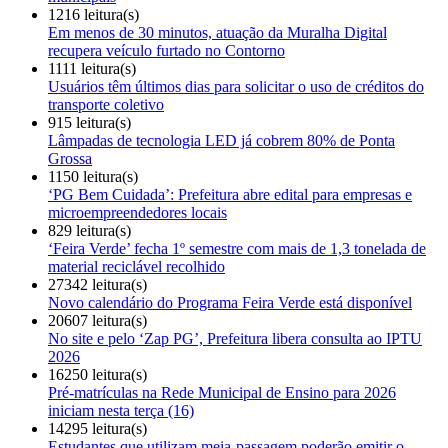
1216 leitura(s)
Em menos de 30 minutos, atuação da Muralha Digital
recupera veículo furtado no Contorno
1111 leitura(s)
Usuários têm últimos dias para solicitar o uso de créditos do
transporte coletivo
915 leitura(s)
Lâmpadas de tecnologia LED já cobrem 80% de Ponta
Grossa
1150 leitura(s)
‘PG Bem Cuidada’: Prefeitura abre edital para empresas e
microempreendedores locais
829 leitura(s)
‘Feira Verde’ fecha 1º semestre com mais de 1,3 tonelada de
material reciclável recolhido
27342 leitura(s)
Novo calendário do Programa Feira Verde está disponível
20607 leitura(s)
No site e pelo ‘Zap PG’, Prefeitura libera consulta ao IPTU
2026
16250 leitura(s)
Pré-matrículas na Rede Municipal de Ensino para 2026
iniciam nesta terça (16)
14295 leitura(s)
Estudantes que utilizam meia-passagem poderão emitir o