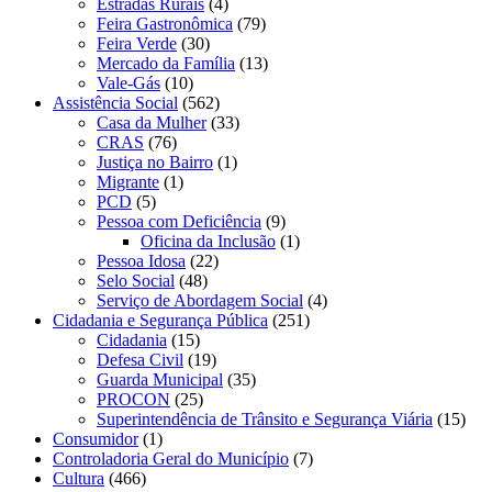
Estradas Rurais
(4)
Feira Gastronômica
(79)
Feira Verde
(30)
Mercado da Família
(13)
Vale-Gás
(10)
Assistência Social
(562)
Casa da Mulher
(33)
CRAS
(76)
Justiça no Bairro
(1)
Migrante
(1)
PCD
(5)
Pessoa com Deficiência
(9)
Oficina da Inclusão
(1)
Pessoa Idosa
(22)
Selo Social
(48)
Serviço de Abordagem Social
(4)
Cidadania e Segurança Pública
(251)
Cidadania
(15)
Defesa Civil
(19)
Guarda Municipal
(35)
PROCON
(25)
Superintendência de Trânsito e Segurança Viária
(15)
Consumidor
(1)
Controladoria Geral do Município
(7)
Cultura
(466)