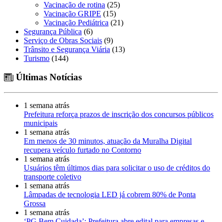
Vacinação de rotina
(25)
Vacinação GRIPE
(15)
Vacinação Pediátrica
(21)
Segurança Pública
(6)
Serviço de Obras Sociais
(9)
Trânsito e Segurança Viária
(13)
Turismo
(144)
Últimas Notícias
1 semana atrás
Prefeitura reforça prazos de inscrição dos concursos públicos
municipais
1 semana atrás
Em menos de 30 minutos, atuação da Muralha Digital
recupera veículo furtado no Contorno
1 semana atrás
Usuários têm últimos dias para solicitar o uso de créditos do
transporte coletivo
1 semana atrás
Lâmpadas de tecnologia LED já cobrem 80% de Ponta
Grossa
1 semana atrás
‘PG Bem Cuidada’: Prefeitura abre edital para empresas e