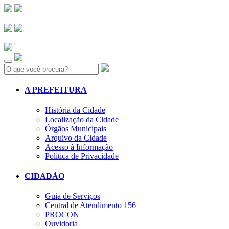
Search:
A PREFEITURA
História da Cidade
Localização da Cidade
Órgãos Municipais
Arquivo da Cidade
Acesso à Informação
Política de Privacidade
CIDADÃO
Guia de Serviços
Central de Atendimento 156
PROCON
Ouvidoria