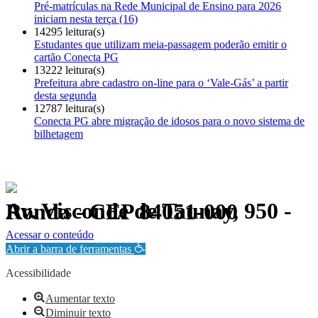
Pré-matrículas na Rede Municipal de Ensino para 2026
iniciam nesta terça (16)
14295 leitura(s)
Estudantes que utilizam meia-passagem poderão emitir o
cartão Conecta PG
13222 leitura(s)
Prefeitura abre cadastro on-line para o ‘Vale-Gás’ a partir
desta segunda
12787 leitura(s)
Conecta PG abre migração de idosos para o novo sistema de
bilhetagem
Av. Visconde de Taunay, 950 - Ronda - CEP 84051-000
Política de Privacidade.
Acessar o conteúdo
Abrir a barra de ferramentas
Acessibilidade
Aumentar texto
Diminuir texto