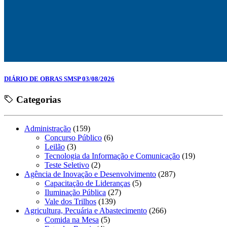
DIÁRIO DE OBRAS SMSP 03/08/2026
Categorias
Administração
(159)
Concurso Público
(6)
Leilão
(3)
Tecnologia da Informação e Comunicação
(19)
Teste Seletivo
(2)
Agência de Inovação e Desenvolvimento
(287)
Capacitação de Lideranças
(5)
Iluminação Pública
(27)
Vale dos Trilhos
(139)
Agricultura, Pecuária e Abastecimento
(266)
Comida na Mesa
(5)