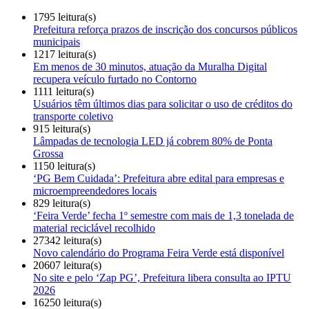
1795 leitura(s)
Prefeitura reforça prazos de inscrição dos concursos públicos
municipais
1217 leitura(s)
Em menos de 30 minutos, atuação da Muralha Digital
recupera veículo furtado no Contorno
1111 leitura(s)
Usuários têm últimos dias para solicitar o uso de créditos do
transporte coletivo
915 leitura(s)
Lâmpadas de tecnologia LED já cobrem 80% de Ponta
Grossa
1150 leitura(s)
‘PG Bem Cuidada’: Prefeitura abre edital para empresas e
microempreendedores locais
829 leitura(s)
‘Feira Verde’ fecha 1º semestre com mais de 1,3 tonelada de
material reciclável recolhido
27342 leitura(s)
Novo calendário do Programa Feira Verde está disponível
20607 leitura(s)
No site e pelo ‘Zap PG’, Prefeitura libera consulta ao IPTU
2026
16250 leitura(s)