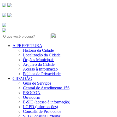
Search:
A PREFEITURA
História da Cidade
Localização da Cidade
Órgãos Municipais
Arquivo da Cidade
Acesso à Informação
Política de Privacidade
CIDADÃO
Guia de Serviços
Central de Atendimento 156
PROCON
Ouvidoria
E-SIC (acesso à informação)
LGPD (informações)
Consulta de Protocolos
SEI (Consulta Externa)