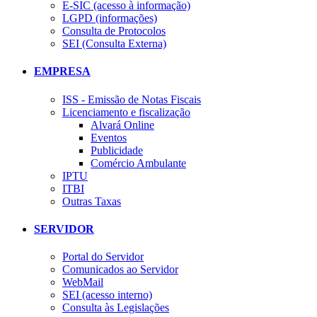
E-SIC (acesso à informação)
LGPD (informações)
Consulta de Protocolos
SEI (Consulta Externa)
EMPRESA
ISS - Emissão de Notas Fiscais
Licenciamento e fiscalização
Alvará Online
Eventos
Publicidade
Comércio Ambulante
IPTU
ITBI
Outras Taxas
SERVIDOR
Portal do Servidor
Comunicados ao Servidor
WebMail
SEI (acesso interno)
Consulta às Legislações