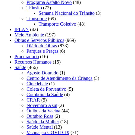
Programa Asfalto Novo
(48)
Trânsito
(72)
Semana Nacional do Trânsito
(3)
Transporte
(69)
Transporte Coletivo
(48)
IPLAN
(42)
Meio Ambiente
(197)
Obras e Serviços Públicos
(969)
Diário de Obras
(833)
Parques e Praças
(6)
Procuradoria
(16)
Recursos Humanos
(15)
Saúde
(466)
Agosto Dourado
(1)
Centro de Atendimento da Criança
(3)
Cinedebate
(1)
Coleta de Preventivo
(5)
Comboio da Saúde
(4)
CRAR
(5)
Novembro Azul
(2)
Ônibus da Vacina
(44)
Outubro Rosa
(2)
Saúde da Mulher
(18)
Saúde Mental
(13)
Vacinação COVID-19
(71)