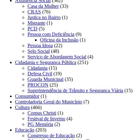
Assistência Social
(562)
Casa da Mulher
(33)
CRAS
(76)
Justiça no Bairro
(1)
Migrante
(1)
PCD
(5)
Pessoa com Deficiência
(9)
Oficina da Inclusão
(1)
Pessoa Idosa
(22)
Selo Social
(48)
Serviço de Abordagem Social
(4)
Cidadania e Segurança Pública
(251)
Cidadania
(15)
Defesa Civil
(19)
Guarda Municipal
(35)
PROCON
(25)
Superintendência de Trânsito e Segurança Viária
(15)
Consumidor
(1)
Controladoria Geral do Município
(7)
Cultura
(466)
Corpus Christi
(1)
Festival de Inverno
(4)
PG Memória
(2)
Educação
(203)
Congresso de Educação
(2)