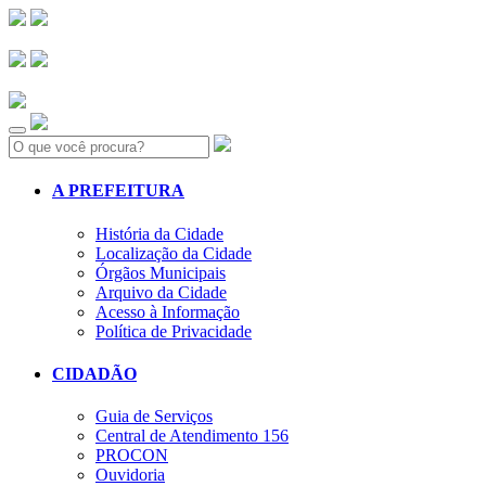
Search:
A PREFEITURA
História da Cidade
Localização da Cidade
Órgãos Municipais
Arquivo da Cidade
Acesso à Informação
Política de Privacidade
CIDADÃO
Guia de Serviços
Central de Atendimento 156
PROCON
Ouvidoria