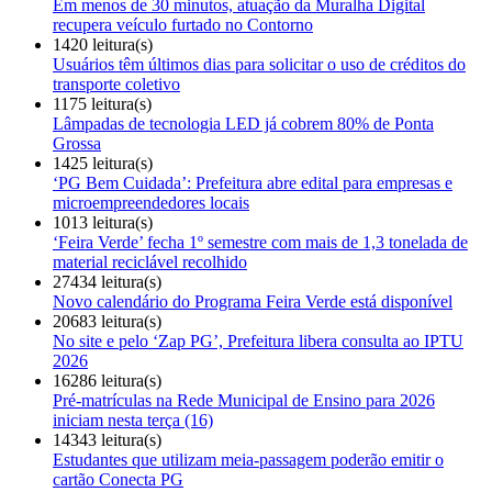
Em menos de 30 minutos, atuação da Muralha Digital
recupera veículo furtado no Contorno
1420 leitura(s)
Usuários têm últimos dias para solicitar o uso de créditos do
transporte coletivo
1175 leitura(s)
Lâmpadas de tecnologia LED já cobrem 80% de Ponta
Grossa
1425 leitura(s)
‘PG Bem Cuidada’: Prefeitura abre edital para empresas e
microempreendedores locais
1013 leitura(s)
‘Feira Verde’ fecha 1º semestre com mais de 1,3 tonelada de
material reciclável recolhido
27434 leitura(s)
Novo calendário do Programa Feira Verde está disponível
20683 leitura(s)
No site e pelo ‘Zap PG’, Prefeitura libera consulta ao IPTU
2026
16286 leitura(s)
Pré-matrículas na Rede Municipal de Ensino para 2026
iniciam nesta terça (16)
14343 leitura(s)
Estudantes que utilizam meia-passagem poderão emitir o
cartão Conecta PG