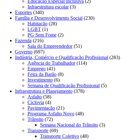
Educação Especial Inclusiva
(2)
Infraestrutura escolar
(3)
Esportes
(340)
Família e Desenvolvimento Social
(230)
Habitação
(28)
LGBT
(1)
PG Sem Fome
(2)
Fazenda
(216)
Sala do Empreendedor
(51)
Governo
(697)
Indústria, Comércio e Qualificação Profissional
(283)
Agência do Trabalhador
(114)
Emprego
(41)
Feira da Barão
(8)
Investimento
(6)
Semana de Qualificação Profissional
(5)
Infraestrutura e Planejamento
(378)
Asfalto
(58)
Ciclovia
(4)
Pavimentação
(21)
Programa Asfalto Novo
(48)
Trânsito
(72)
Semana Nacional do Trânsito
(3)
Transporte
(69)
Transporte Coletivo
(48)