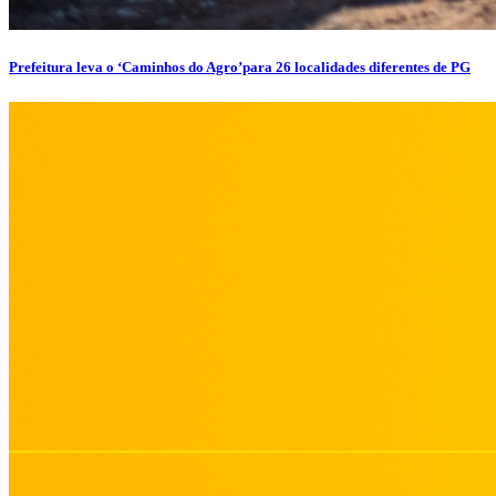
Prefeitura leva o ‘Caminhos do Agro’para 26 localidades diferentes de PG