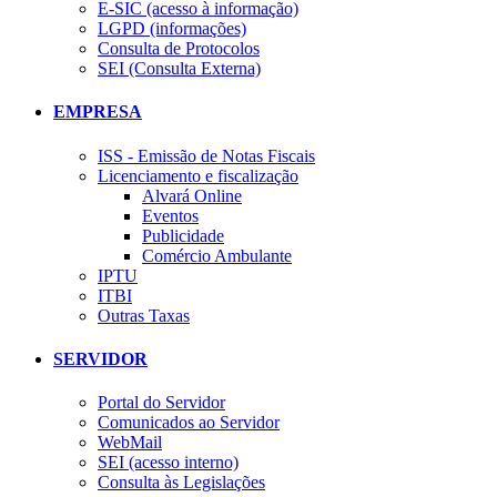
E-SIC (acesso à informação)
LGPD (informações)
Consulta de Protocolos
SEI (Consulta Externa)
EMPRESA
ISS - Emissão de Notas Fiscais
Licenciamento e fiscalização
Alvará Online
Eventos
Publicidade
Comércio Ambulante
IPTU
ITBI
Outras Taxas
SERVIDOR
Portal do Servidor
Comunicados ao Servidor
WebMail
SEI (acesso interno)
Consulta às Legislações