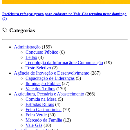
Prefeitura reforça: prazo para cadastro no Vale-Gás termina neste domingo
(5)
Categorias
Administração
(159)
Concurso Público
(6)
Leilão
(3)
Tecnologia da Informação e Comunicação
(19)
Teste Seletivo
(2)
Agência de Inovação e Desenvolvimento
(287)
Capacitação de Lideranças
(5)
Iluminação Pública
(27)
Vale dos Trilhos
(139)
Agricultura, Pecuária e Abastecimento
(266)
Comida na Mesa
(5)
Estradas Rurais
(4)
Feira Gastronômica
(79)
Feira Verde
(30)
Mercado da Família
(13)
Vale-Gás
(10)