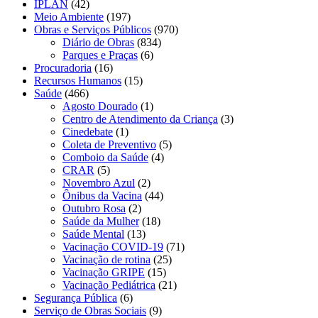
IPLAN
(42)
Meio Ambiente
(197)
Obras e Serviços Públicos
(970)
Diário de Obras
(834)
Parques e Praças
(6)
Procuradoria
(16)
Recursos Humanos
(15)
Saúde
(466)
Agosto Dourado
(1)
Centro de Atendimento da Criança
(3)
Cinedebate
(1)
Coleta de Preventivo
(5)
Comboio da Saúde
(4)
CRAR
(5)
Novembro Azul
(2)
Ônibus da Vacina
(44)
Outubro Rosa
(2)
Saúde da Mulher
(18)
Saúde Mental
(13)
Vacinação COVID-19
(71)
Vacinação de rotina
(25)
Vacinação GRIPE
(15)
Vacinação Pediátrica
(21)
Segurança Pública
(6)
Serviço de Obras Sociais
(9)