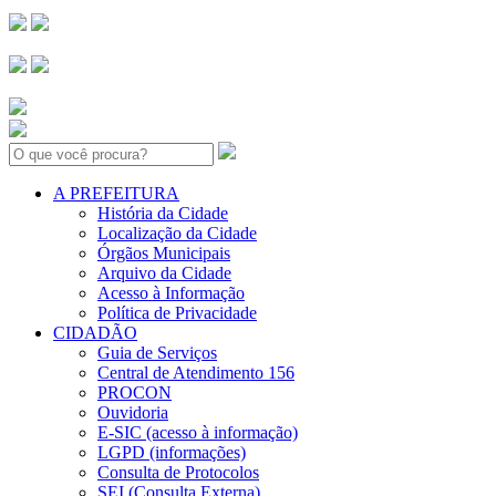
Search:
A PREFEITURA
História da Cidade
Localização da Cidade
Órgãos Municipais
Arquivo da Cidade
Acesso à Informação
Política de Privacidade
CIDADÃO
Guia de Serviços
Central de Atendimento 156
PROCON
Ouvidoria
E-SIC (acesso à informação)
LGPD (informações)
Consulta de Protocolos
SEI (Consulta Externa)