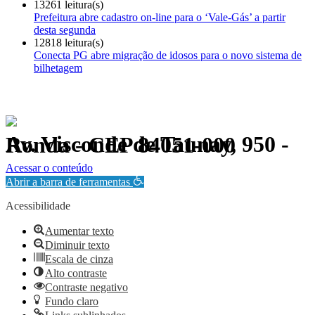
13261 leitura(s)
Prefeitura abre cadastro on-line para o ‘Vale-Gás’ a partir
desta segunda
12818 leitura(s)
Conecta PG abre migração de idosos para o novo sistema de
bilhetagem
Av. Visconde de Taunay, 950 - Ronda - CEP 84051-000
Política de Privacidade.
Acessar o conteúdo
Abrir a barra de ferramentas
Acessibilidade
Aumentar texto
Diminuir texto
Escala de cinza
Alto contraste
Contraste negativo
Fundo claro