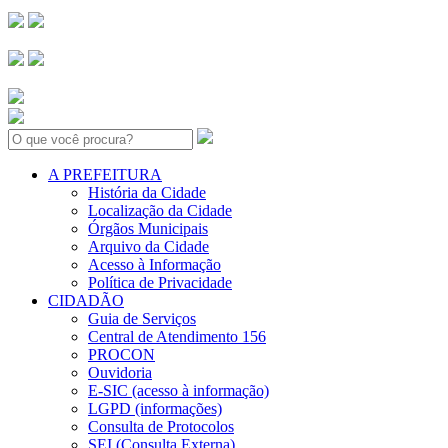
Search:
A PREFEITURA
História da Cidade
Localização da Cidade
Órgãos Municipais
Arquivo da Cidade
Acesso à Informação
Política de Privacidade
CIDADÃO
Guia de Serviços
Central de Atendimento 156
PROCON
Ouvidoria
E-SIC (acesso à informação)
LGPD (informações)
Consulta de Protocolos
SEI (Consulta Externa)