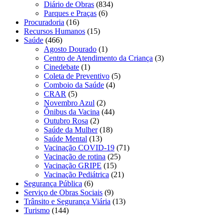
Diário de Obras
(834)
Parques e Praças
(6)
Procuradoria
(16)
Recursos Humanos
(15)
Saúde
(466)
Agosto Dourado
(1)
Centro de Atendimento da Criança
(3)
Cinedebate
(1)
Coleta de Preventivo
(5)
Comboio da Saúde
(4)
CRAR
(5)
Novembro Azul
(2)
Ônibus da Vacina
(44)
Outubro Rosa
(2)
Saúde da Mulher
(18)
Saúde Mental
(13)
Vacinação COVID-19
(71)
Vacinação de rotina
(25)
Vacinação GRIPE
(15)
Vacinação Pediátrica
(21)
Segurança Pública
(6)
Serviço de Obras Sociais
(9)
Trânsito e Segurança Viária
(13)
Turismo
(144)