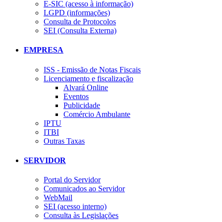
E-SIC (acesso à informação)
LGPD (informações)
Consulta de Protocolos
SEI (Consulta Externa)
EMPRESA
ISS - Emissão de Notas Fiscais
Licenciamento e fiscalização
Alvará Online
Eventos
Publicidade
Comércio Ambulante
IPTU
ITBI
Outras Taxas
SERVIDOR
Portal do Servidor
Comunicados ao Servidor
WebMail
SEI (acesso interno)
Consulta às Legislações