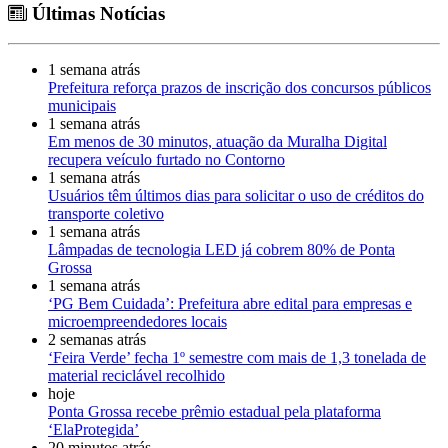
Últimas Notícias
1 semana atrás
Prefeitura reforça prazos de inscrição dos concursos públicos
municipais
1 semana atrás
Em menos de 30 minutos, atuação da Muralha Digital
recupera veículo furtado no Contorno
1 semana atrás
Usuários têm últimos dias para solicitar o uso de créditos do
transporte coletivo
1 semana atrás
Lâmpadas de tecnologia LED já cobrem 80% de Ponta
Grossa
1 semana atrás
‘PG Bem Cuidada’: Prefeitura abre edital para empresas e
microempreendedores locais
2 semanas atrás
‘Feira Verde’ fecha 1º semestre com mais de 1,3 tonelada de
material reciclável recolhido
hoje
Ponta Grossa recebe prêmio estadual pela plataforma
‘ElaProtegida’
20 minutos atrás