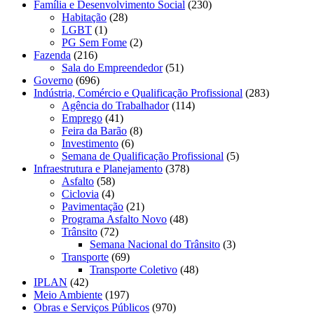
Família e Desenvolvimento Social
(230)
Habitação
(28)
LGBT
(1)
PG Sem Fome
(2)
Fazenda
(216)
Sala do Empreendedor
(51)
Governo
(696)
Indústria, Comércio e Qualificação Profissional
(283)
Agência do Trabalhador
(114)
Emprego
(41)
Feira da Barão
(8)
Investimento
(6)
Semana de Qualificação Profissional
(5)
Infraestrutura e Planejamento
(378)
Asfalto
(58)
Ciclovia
(4)
Pavimentação
(21)
Programa Asfalto Novo
(48)
Trânsito
(72)
Semana Nacional do Trânsito
(3)
Transporte
(69)
Transporte Coletivo
(48)
IPLAN
(42)
Meio Ambiente
(197)
Obras e Serviços Públicos
(970)