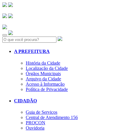
Search:
A PREFEITURA
História da Cidade
Localização da Cidade
Órgãos Municipais
Arquivo da Cidade
Acesso à Informação
Política de Privacidade
CIDADÃO
Guia de Serviços
Central de Atendimento 156
PROCON
Ouvidoria