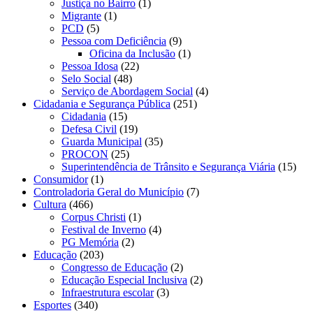
Justiça no Bairro
(1)
Migrante
(1)
PCD
(5)
Pessoa com Deficiência
(9)
Oficina da Inclusão
(1)
Pessoa Idosa
(22)
Selo Social
(48)
Serviço de Abordagem Social
(4)
Cidadania e Segurança Pública
(251)
Cidadania
(15)
Defesa Civil
(19)
Guarda Municipal
(35)
PROCON
(25)
Superintendência de Trânsito e Segurança Viária
(15)
Consumidor
(1)
Controladoria Geral do Município
(7)
Cultura
(466)
Corpus Christi
(1)
Festival de Inverno
(4)
PG Memória
(2)
Educação
(203)
Congresso de Educação
(2)
Educação Especial Inclusiva
(2)
Infraestrutura escolar
(3)
Esportes
(340)