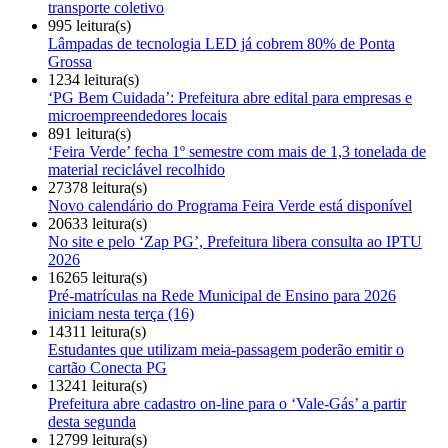
transporte coletivo
995 leitura(s)
Lâmpadas de tecnologia LED já cobrem 80% de Ponta
Grossa
1234 leitura(s)
‘PG Bem Cuidada’: Prefeitura abre edital para empresas e
microempreendedores locais
891 leitura(s)
‘Feira Verde’ fecha 1º semestre com mais de 1,3 tonelada de
material reciclável recolhido
27378 leitura(s)
Novo calendário do Programa Feira Verde está disponível
20633 leitura(s)
No site e pelo ‘Zap PG’, Prefeitura libera consulta ao IPTU
2026
16265 leitura(s)
Pré-matrículas na Rede Municipal de Ensino para 2026
iniciam nesta terça (16)
14311 leitura(s)
Estudantes que utilizam meia-passagem poderão emitir o
cartão Conecta PG
13241 leitura(s)
Prefeitura abre cadastro on-line para o ‘Vale-Gás’ a partir
desta segunda
12799 leitura(s)