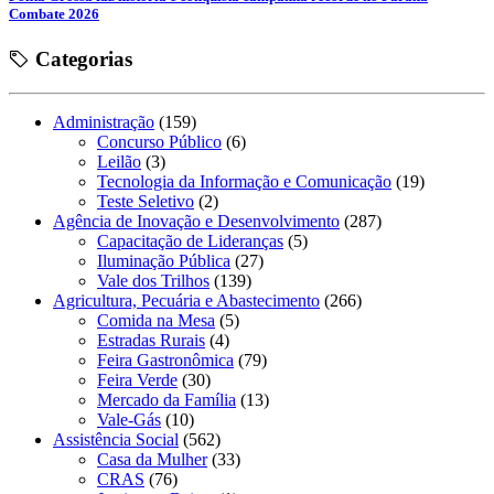
Combate 2026
Categorias
Administração
(159)
Concurso Público
(6)
Leilão
(3)
Tecnologia da Informação e Comunicação
(19)
Teste Seletivo
(2)
Agência de Inovação e Desenvolvimento
(287)
Capacitação de Lideranças
(5)
Iluminação Pública
(27)
Vale dos Trilhos
(139)
Agricultura, Pecuária e Abastecimento
(266)
Comida na Mesa
(5)
Estradas Rurais
(4)
Feira Gastronômica
(79)
Feira Verde
(30)
Mercado da Família
(13)
Vale-Gás
(10)
Assistência Social
(562)
Casa da Mulher
(33)
CRAS
(76)