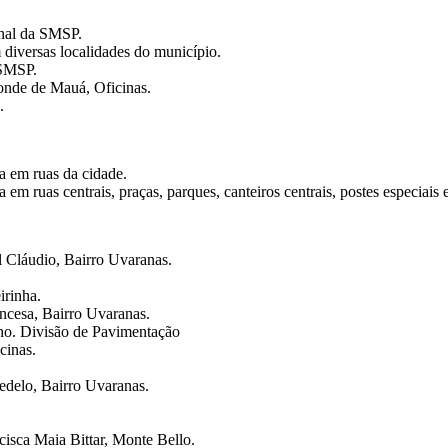
onal da SMSP.
 diversas localidades do município.
 SMSP.
onde de Mauá, Oficinas.
.
a em ruas da cidade.
m ruas centrais, praças, parques, canteiros centrais, postes especiais e
l Cláudio, Bairro Uvaranas.
irinha.
incesa, Bairro Uvaranas.
ho. Divisão de Pavimentação
cinas.
delo, Bairro Uvaranas.
isca Maia Bittar, Monte Bello.