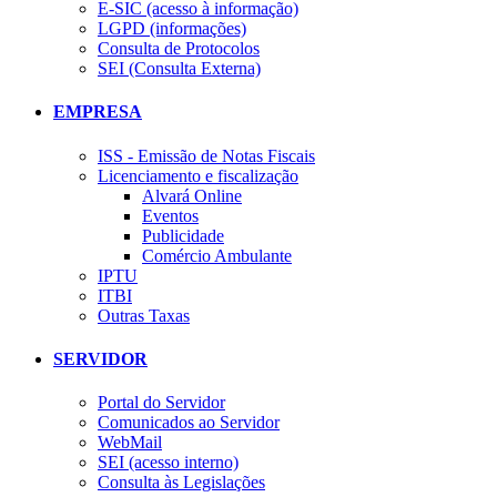
E-SIC (acesso à informação)
LGPD (informações)
Consulta de Protocolos
SEI (Consulta Externa)
EMPRESA
ISS - Emissão de Notas Fiscais
Licenciamento e fiscalização
Alvará Online
Eventos
Publicidade
Comércio Ambulante
IPTU
ITBI
Outras Taxas
SERVIDOR
Portal do Servidor
Comunicados ao Servidor
WebMail
SEI (acesso interno)
Consulta às Legislações