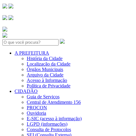
Search:
A PREFEITURA
História da Cidade
Localização da Cidade
Órgãos Municipais
Arquivo da Cidade
Acesso à Informação
Política de Privacidade
CIDADÃO
Guia de Serviços
Central de Atendimento 156
PROCON
Ouvidoria
E-SIC (acesso à informação)
LGPD (informações)
Consulta de Protocolos
SEI (Consulta Externa)