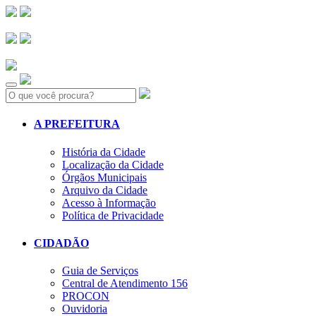
Search:
A PREFEITURA
História da Cidade
Localização da Cidade
Órgãos Municipais
Arquivo da Cidade
Acesso à Informação
Política de Privacidade
CIDADÃO
Guia de Serviços
Central de Atendimento 156
PROCON
Ouvidoria