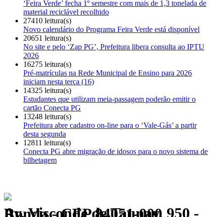
‘Feira Verde’ fecha 1º semestre com mais de 1,3 tonelada de
material reciclável recolhido
27410 leitura(s)
Novo calendário do Programa Feira Verde está disponível
20651 leitura(s)
No site e pelo ‘Zap PG’, Prefeitura libera consulta ao IPTU
2026
16275 leitura(s)
Pré-matrículas na Rede Municipal de Ensino para 2026
iniciam nesta terça (16)
14325 leitura(s)
Estudantes que utilizam meia-passagem poderão emitir o
cartão Conecta PG
13248 leitura(s)
Prefeitura abre cadastro on-line para o ‘Vale-Gás’ a partir
desta segunda
12811 leitura(s)
Conecta PG abre migração de idosos para o novo sistema de
bilhetagem
Av. Visconde de Taunay, 950 - Ronda - CEP 84051-000