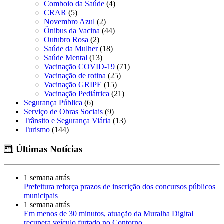
Comboio da Saúde
(4)
CRAR
(5)
Novembro Azul
(2)
Ônibus da Vacina
(44)
Outubro Rosa
(2)
Saúde da Mulher
(18)
Saúde Mental
(13)
Vacinação COVID-19
(71)
Vacinação de rotina
(25)
Vacinação GRIPE
(15)
Vacinação Pediátrica
(21)
Segurança Pública
(6)
Serviço de Obras Sociais
(9)
Trânsito e Segurança Viária
(13)
Turismo
(144)
Últimas Notícias
1 semana atrás
Prefeitura reforça prazos de inscrição dos concursos públicos
municipais
1 semana atrás
Em menos de 30 minutos, atuação da Muralha Digital
recupera veículo furtado no Contorno