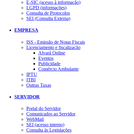
E-SIC (acesso à informação)
LGPD (informações)
Consulta de Protocolos
SEI (Consulta Externa)
EMPRESA
ISS - Emissão de Notas Fiscais
Licenciamento e fiscalização
Alvará Online
Eventos
Publicidade
Comércio Ambulante
IPTU
ITBI
Outras Taxas
SERVIDOR
Portal do Servidor
Comunicados ao Servidor
WebMail
SEI (acesso interno)
Consulta às Legislações