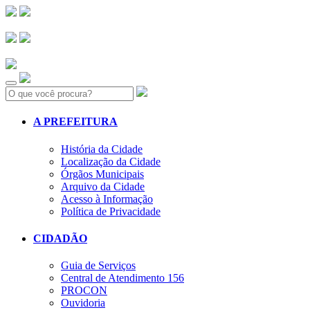
Search:
A PREFEITURA
História da Cidade
Localização da Cidade
Órgãos Municipais
Arquivo da Cidade
Acesso à Informação
Política de Privacidade
CIDADÃO
Guia de Serviços
Central de Atendimento 156
PROCON
Ouvidoria