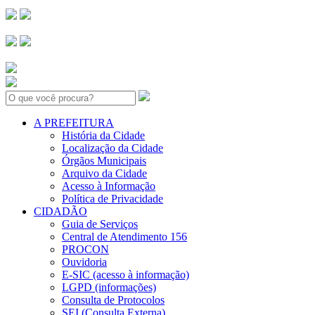
Search:
A PREFEITURA
História da Cidade
Localização da Cidade
Órgãos Municipais
Arquivo da Cidade
Acesso à Informação
Política de Privacidade
CIDADÃO
Guia de Serviços
Central de Atendimento 156
PROCON
Ouvidoria
E-SIC (acesso à informação)
LGPD (informações)
Consulta de Protocolos
SEI (Consulta Externa)