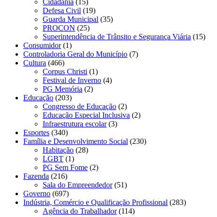
Cidadania
(15)
Defesa Civil
(19)
Guarda Municipal
(35)
PROCON
(25)
Superintendência de Trânsito e Segurança Viária
(15)
Consumidor
(1)
Controladoria Geral do Município
(7)
Cultura
(466)
Corpus Christi
(1)
Festival de Inverno
(4)
PG Memória
(2)
Educação
(203)
Congresso de Educação
(2)
Educação Especial Inclusiva
(2)
Infraestrutura escolar
(3)
Esportes
(340)
Família e Desenvolvimento Social
(230)
Habitação
(28)
LGBT
(1)
PG Sem Fome
(2)
Fazenda
(216)
Sala do Empreendedor
(51)
Governo
(697)
Indústria, Comércio e Qualificação Profissional
(283)
Agência do Trabalhador
(114)