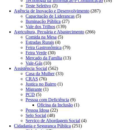
Tecnologia da Informação e Comunicação
(19)
Teste Seletivo
(2)
Agência de Inovação e Desenvolvimento
(287)
Capacitação de Lideranças
(5)
Iluminação Pública
(27)
Vale dos Trilhos
(139)
Agricultura, Pecuária e Abastecimento
(266)
Comida na Mesa
(5)
Estradas Rurais
(4)
Feira Gastronômica
(79)
Feira Verde
(30)
Mercado da Família
(13)
Vale-Gás
(10)
Assistência Social
(562)
Casa da Mulher
(33)
CRAS
(76)
Justiça no Bairro
(1)
Migrante
(1)
PCD
(5)
Pessoa com Deficiência
(9)
Oficina da Inclusão
(1)
Pessoa Idosa
(22)
Selo Social
(48)
Serviço de Abordagem Social
(4)
Cidadania e Segurança Pública
(251)