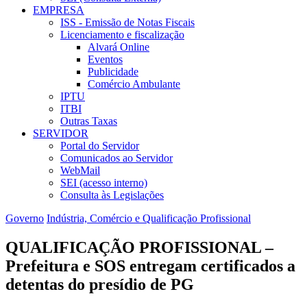
EMPRESA
ISS - Emissão de Notas Fiscais
Licenciamento e fiscalização
Alvará Online
Eventos
Publicidade
Comércio Ambulante
IPTU
ITBI
Outras Taxas
SERVIDOR
Portal do Servidor
Comunicados ao Servidor
WebMail
SEI (acesso interno)
Consulta às Legislações
Governo
Indústria, Comércio e Qualificação Profissional
QUALIFICAÇÃO PROFISSIONAL –
Prefeitura e SOS entregam certificados a
detentas do presídio de PG