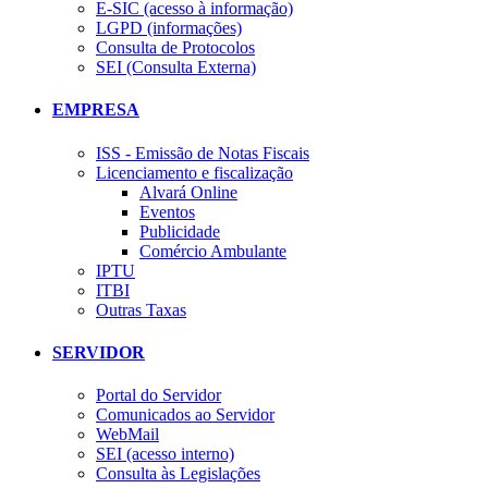
E-SIC (acesso à informação)
LGPD (informações)
Consulta de Protocolos
SEI (Consulta Externa)
EMPRESA
ISS - Emissão de Notas Fiscais
Licenciamento e fiscalização
Alvará Online
Eventos
Publicidade
Comércio Ambulante
IPTU
ITBI
Outras Taxas
SERVIDOR
Portal do Servidor
Comunicados ao Servidor
WebMail
SEI (acesso interno)
Consulta às Legislações