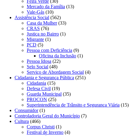
Feira Verde
(30)
Mercado da Família
(13)
Vale-Gás
(10)
Assistência Social
(562)
Casa da Mulher
(33)
CRAS
(76)
Justiça no Bairro
(1)
Migrante
(1)
PCD
(5)
Pessoa com Deficiência
(9)
Oficina da Inclusão
(1)
Pessoa Idosa
(22)
Selo Social
(48)
Serviço de Abordagem Social
(4)
Cidadania e Segurança Pública
(251)
Cidadania
(15)
Defesa Civil
(19)
Guarda Municipal
(35)
PROCON
(25)
Superintendência de Trânsito e Segurança Viária
(15)
Consumidor
(1)
Controladoria Geral do Município
(7)
Cultura
(466)
Corpus Christi
(1)
Festival de Inverno
(4)