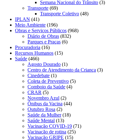
Semana Nacional do Trânsito
(3)
Transporte
(69)
Transporte Coletivo
(48)
IPLAN
(41)
Meio Ambiente
(196)
Obras e Serviços Públicos
(968)
Diário de Obras
(832)
Parques e Praças
(6)
Procuradoria
(16)
Recursos Humanos
(15)
Saúde
(466)
Agosto Dourado
(1)
Centro de Atendimento da Criança
(3)
Cinedebate
(1)
Coleta de Preventivo
(5)
Comboio da Saúde
(4)
CRAR
(5)
Novembro Azul
(2)
Ônibus da Vacina
(44)
Outubro Rosa
(2)
Saúde da Mulher
(18)
Saúde Mental
(13)
Vacinação COVID-19
(71)
Vacinação de rotina
(25)
Vacinação GRIPE
(15)