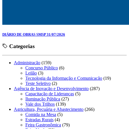
DIÁRIO DE OBRAS SMSP 31/07/2026
Categorias
Administração
(159)
Concurso Público
(6)
Leilão
(3)
Tecnologia da Informação e Comunicação
(19)
Teste Seletivo
(2)
Agência de Inovação e Desenvolvimento
(287)
Capacitação de Lideranças
(5)
Iluminação Pública
(27)
Vale dos Trilhos
(139)
Agricultura, Pecuária e Abastecimento
(266)
Comida na Mesa
(5)
Estradas Rurais
(4)
Feira Gastronômica
(79)