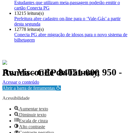
Estudantes que utilizam meia-passagem poderão emitir o
cartão Conecta PG
13215 leitura(s)
Prefeitura abre cadastro on-line para o ‘Vale-Gás’ a partir
desta segunda
12778 leitura(s)
Conecta PG abre migração de idosos para o novo sistema de
bilhetagem
Av. Visconde de Taunay, 950 - Ronda - CEP 84051-000
Política de Privacidade.
Acessar o conteúdo
Abrir a barra de ferramentas
Acessibilidade
Aumentar texto
Diminuir texto
Escala de cinza
Alto contraste
Contraste negativo