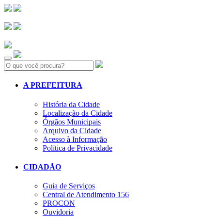
Search:
A PREFEITURA
História da Cidade
Localização da Cidade
Órgãos Municipais
Arquivo da Cidade
Acesso à Informação
Política de Privacidade
CIDADÃO
Guia de Serviços
Central de Atendimento 156
PROCON
Ouvidoria