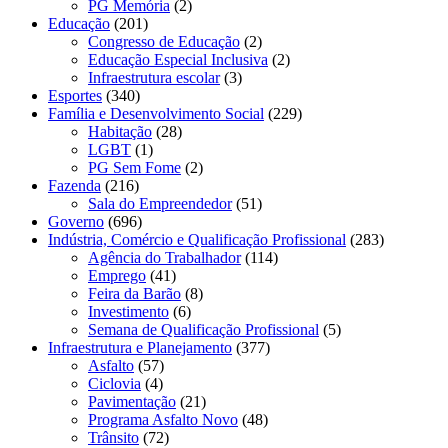
PG Memória
(2)
Educação
(201)
Congresso de Educação
(2)
Educação Especial Inclusiva
(2)
Infraestrutura escolar
(3)
Esportes
(340)
Família e Desenvolvimento Social
(229)
Habitação
(28)
LGBT
(1)
PG Sem Fome
(2)
Fazenda
(216)
Sala do Empreendedor
(51)
Governo
(696)
Indústria, Comércio e Qualificação Profissional
(283)
Agência do Trabalhador
(114)
Emprego
(41)
Feira da Barão
(8)
Investimento
(6)
Semana de Qualificação Profissional
(5)
Infraestrutura e Planejamento
(377)
Asfalto
(57)
Ciclovia
(4)
Pavimentação
(21)
Programa Asfalto Novo
(48)
Trânsito
(72)