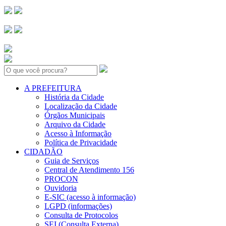
Search:
A PREFEITURA
História da Cidade
Localização da Cidade
Órgãos Municipais
Arquivo da Cidade
Acesso à Informação
Política de Privacidade
CIDADÃO
Guia de Serviços
Central de Atendimento 156
PROCON
Ouvidoria
E-SIC (acesso à informação)
LGPD (informações)
Consulta de Protocolos
SEI (Consulta Externa)