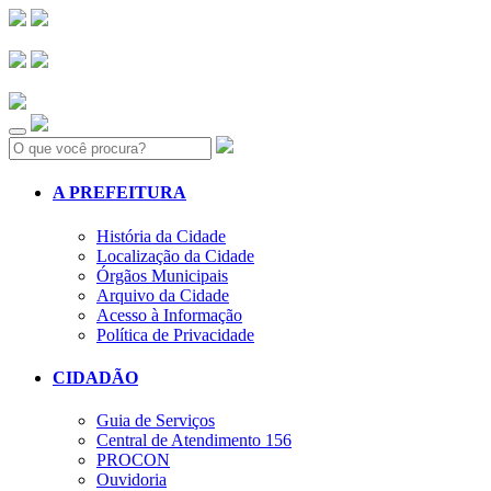
Search:
A PREFEITURA
História da Cidade
Localização da Cidade
Órgãos Municipais
Arquivo da Cidade
Acesso à Informação
Política de Privacidade
CIDADÃO
Guia de Serviços
Central de Atendimento 156
PROCON
Ouvidoria