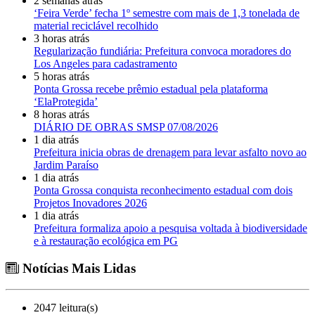
2 semanas atrás
‘Feira Verde’ fecha 1º semestre com mais de 1,3 tonelada de
material reciclável recolhido
3 horas atrás
Regularização fundiária: Prefeitura convoca moradores do
Los Angeles para cadastramento
5 horas atrás
Ponta Grossa recebe prêmio estadual pela plataforma
‘ElaProtegida’
8 horas atrás
DIÁRIO DE OBRAS SMSP 07/08/2026
1 dia atrás
Prefeitura inicia obras de drenagem para levar asfalto novo ao
Jardim Paraíso
1 dia atrás
Ponta Grossa conquista reconhecimento estadual com dois
Projetos Inovadores 2026
1 dia atrás
Prefeitura formaliza apoio a pesquisa voltada à biodiversidade
e à restauração ecológica em PG
Notícias Mais Lidas
2047 leitura(s)