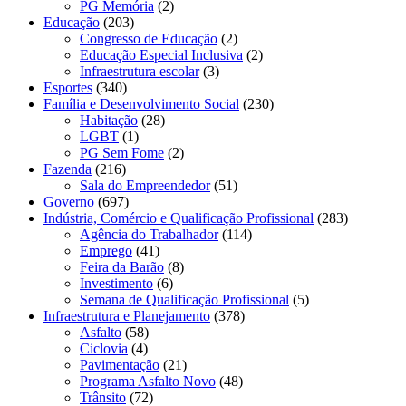
PG Memória
(2)
Educação
(203)
Congresso de Educação
(2)
Educação Especial Inclusiva
(2)
Infraestrutura escolar
(3)
Esportes
(340)
Família e Desenvolvimento Social
(230)
Habitação
(28)
LGBT
(1)
PG Sem Fome
(2)
Fazenda
(216)
Sala do Empreendedor
(51)
Governo
(697)
Indústria, Comércio e Qualificação Profissional
(283)
Agência do Trabalhador
(114)
Emprego
(41)
Feira da Barão
(8)
Investimento
(6)
Semana de Qualificação Profissional
(5)
Infraestrutura e Planejamento
(378)
Asfalto
(58)
Ciclovia
(4)
Pavimentação
(21)
Programa Asfalto Novo
(48)
Trânsito
(72)