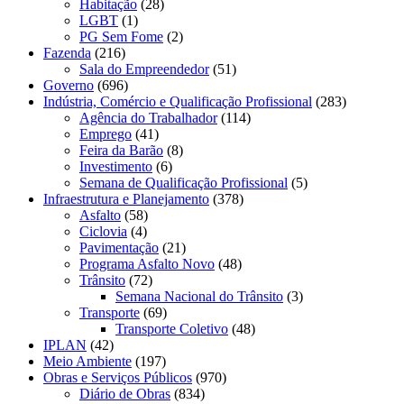
Habitação
(28)
LGBT
(1)
PG Sem Fome
(2)
Fazenda
(216)
Sala do Empreendedor
(51)
Governo
(696)
Indústria, Comércio e Qualificação Profissional
(283)
Agência do Trabalhador
(114)
Emprego
(41)
Feira da Barão
(8)
Investimento
(6)
Semana de Qualificação Profissional
(5)
Infraestrutura e Planejamento
(378)
Asfalto
(58)
Ciclovia
(4)
Pavimentação
(21)
Programa Asfalto Novo
(48)
Trânsito
(72)
Semana Nacional do Trânsito
(3)
Transporte
(69)
Transporte Coletivo
(48)
IPLAN
(42)
Meio Ambiente
(197)
Obras e Serviços Públicos
(970)
Diário de Obras
(834)