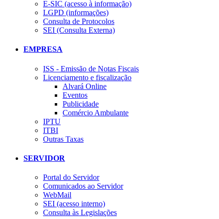
E-SIC (acesso à informação)
LGPD (informações)
Consulta de Protocolos
SEI (Consulta Externa)
EMPRESA
ISS - Emissão de Notas Fiscais
Licenciamento e fiscalização
Alvará Online
Eventos
Publicidade
Comércio Ambulante
IPTU
ITBI
Outras Taxas
SERVIDOR
Portal do Servidor
Comunicados ao Servidor
WebMail
SEI (acesso interno)
Consulta às Legislações