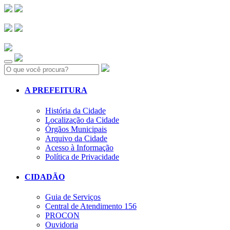
Search:
A PREFEITURA
História da Cidade
Localização da Cidade
Órgãos Municipais
Arquivo da Cidade
Acesso à Informação
Política de Privacidade
CIDADÃO
Guia de Serviços
Central de Atendimento 156
PROCON
Ouvidoria