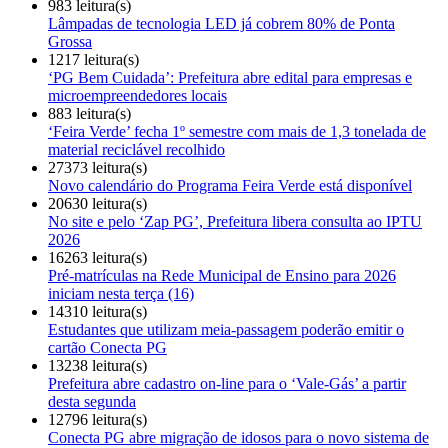
983 leitura(s)
Lâmpadas de tecnologia LED já cobrem 80% de Ponta
Grossa
1217 leitura(s)
‘PG Bem Cuidada’: Prefeitura abre edital para empresas e
microempreendedores locais
883 leitura(s)
‘Feira Verde’ fecha 1º semestre com mais de 1,3 tonelada de
material reciclável recolhido
27373 leitura(s)
Novo calendário do Programa Feira Verde está disponível
20630 leitura(s)
No site e pelo ‘Zap PG’, Prefeitura libera consulta ao IPTU
2026
16263 leitura(s)
Pré-matrículas na Rede Municipal de Ensino para 2026
iniciam nesta terça (16)
14310 leitura(s)
Estudantes que utilizam meia-passagem poderão emitir o
cartão Conecta PG
13238 leitura(s)
Prefeitura abre cadastro on-line para o ‘Vale-Gás’ a partir
desta segunda
12796 leitura(s)
Conecta PG abre migração de idosos para o novo sistema de