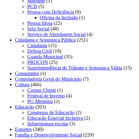
Migrante
(1)
PCD
(5)
Pessoa com Deficiência
(9)
Oficina da Inclusão
(1)
Pessoa Idosa
(22)
Selo Social
(48)
Serviço de Abordagem Social
(4)
Cidadania e Segurança Pública
(251)
Cidadania
(15)
Defesa Civil
(19)
Guarda Municipal
(35)
PROCON
(25)
Superintendência de Trânsito e Segurança Viária
(15)
Consumidor
(1)
Controladoria Geral do Município
(7)
Cultura
(466)
Corpus Christi
(1)
Festival de Inverno
(4)
PG Memória
(2)
Educação
(203)
Congresso de Educação
(2)
Educação Especial Inclusiva
(2)
Infraestrutura escolar
(3)
Esportes
(340)
Família e Desenvolvimento Social
(229)