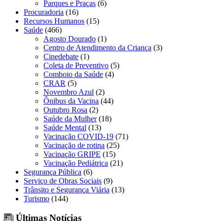
Parques e Praças
(6)
Procuradoria
(16)
Recursos Humanos
(15)
Saúde
(466)
Agosto Dourado
(1)
Centro de Atendimento da Criança
(3)
Cinedebate
(1)
Coleta de Preventivo
(5)
Comboio da Saúde
(4)
CRAR
(5)
Novembro Azul
(2)
Ônibus da Vacina
(44)
Outubro Rosa
(2)
Saúde da Mulher
(18)
Saúde Mental
(13)
Vacinação COVID-19
(71)
Vacinação de rotina
(25)
Vacinação GRIPE
(15)
Vacinação Pediátrica
(21)
Segurança Pública
(6)
Serviço de Obras Sociais
(9)
Trânsito e Segurança Viária
(13)
Turismo
(144)
Últimas Notícias