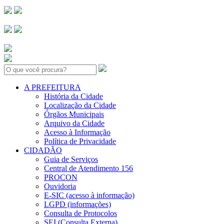
Search:
A PREFEITURA
História da Cidade
Localização da Cidade
Órgãos Municipais
Arquivo da Cidade
Acesso à Informação
Política de Privacidade
CIDADÃO
Guia de Serviços
Central de Atendimento 156
PROCON
Ouvidoria
E-SIC (acesso à informação)
LGPD (informações)
Consulta de Protocolos
SEI (Consulta Externa)