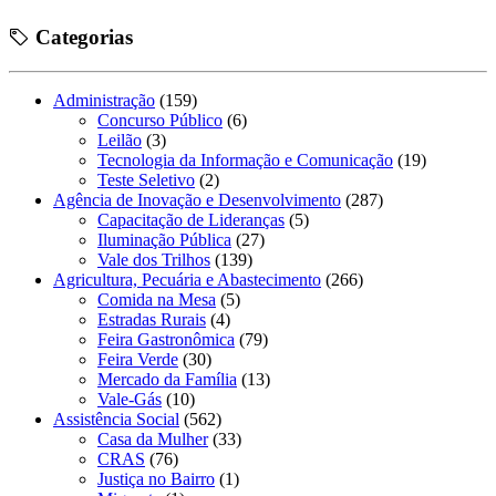
Categorias
Administração
(159)
Concurso Público
(6)
Leilão
(3)
Tecnologia da Informação e Comunicação
(19)
Teste Seletivo
(2)
Agência de Inovação e Desenvolvimento
(287)
Capacitação de Lideranças
(5)
Iluminação Pública
(27)
Vale dos Trilhos
(139)
Agricultura, Pecuária e Abastecimento
(266)
Comida na Mesa
(5)
Estradas Rurais
(4)
Feira Gastronômica
(79)
Feira Verde
(30)
Mercado da Família
(13)
Vale-Gás
(10)
Assistência Social
(562)
Casa da Mulher
(33)
CRAS
(76)
Justiça no Bairro
(1)