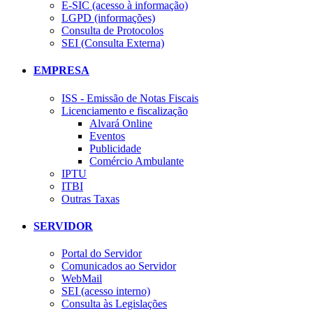
E-SIC (acesso à informação)
LGPD (informações)
Consulta de Protocolos
SEI (Consulta Externa)
EMPRESA
ISS - Emissão de Notas Fiscais
Licenciamento e fiscalização
Alvará Online
Eventos
Publicidade
Comércio Ambulante
IPTU
ITBI
Outras Taxas
SERVIDOR
Portal do Servidor
Comunicados ao Servidor
WebMail
SEI (acesso interno)
Consulta às Legislações