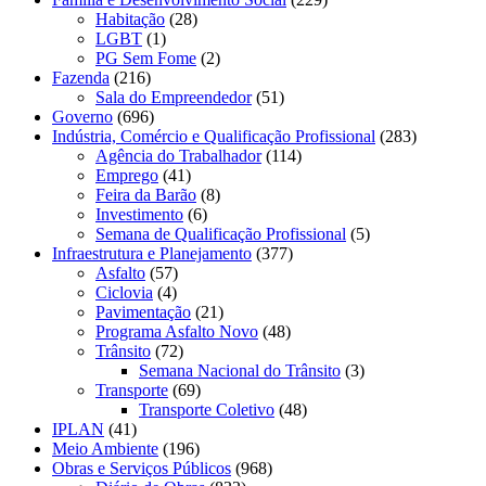
Habitação
(28)
LGBT
(1)
PG Sem Fome
(2)
Fazenda
(216)
Sala do Empreendedor
(51)
Governo
(696)
Indústria, Comércio e Qualificação Profissional
(283)
Agência do Trabalhador
(114)
Emprego
(41)
Feira da Barão
(8)
Investimento
(6)
Semana de Qualificação Profissional
(5)
Infraestrutura e Planejamento
(377)
Asfalto
(57)
Ciclovia
(4)
Pavimentação
(21)
Programa Asfalto Novo
(48)
Trânsito
(72)
Semana Nacional do Trânsito
(3)
Transporte
(69)
Transporte Coletivo
(48)
IPLAN
(41)
Meio Ambiente
(196)
Obras e Serviços Públicos
(968)