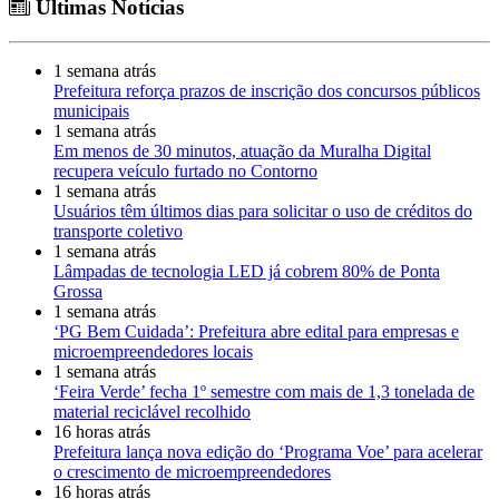
Últimas Notícias
1 semana atrás
Prefeitura reforça prazos de inscrição dos concursos públicos
municipais
1 semana atrás
Em menos de 30 minutos, atuação da Muralha Digital
recupera veículo furtado no Contorno
1 semana atrás
Usuários têm últimos dias para solicitar o uso de créditos do
transporte coletivo
1 semana atrás
Lâmpadas de tecnologia LED já cobrem 80% de Ponta
Grossa
1 semana atrás
‘PG Bem Cuidada’: Prefeitura abre edital para empresas e
microempreendedores locais
1 semana atrás
‘Feira Verde’ fecha 1º semestre com mais de 1,3 tonelada de
material reciclável recolhido
16 horas atrás
Prefeitura lança nova edição do ‘Programa Voe’ para acelerar
o crescimento de microempreendedores
16 horas atrás