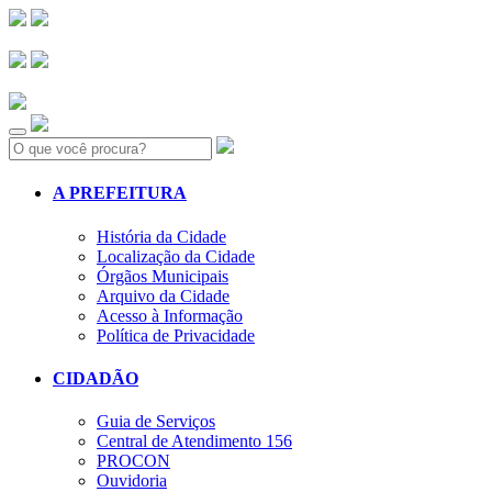
Search:
A PREFEITURA
História da Cidade
Localização da Cidade
Órgãos Municipais
Arquivo da Cidade
Acesso à Informação
Política de Privacidade
CIDADÃO
Guia de Serviços
Central de Atendimento 156
PROCON
Ouvidoria