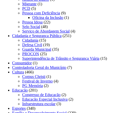
Migrante
(1)
PCD
(5)
Pessoa com Deficiência
(9)
Oficina da Inclusão
(1)
Pessoa Idosa
(22)
Selo Social
(48)
Serviço de Abordagem Social
(4)
Cidadania e Segurança Pública
(251)
Cidadania
(15)
Defesa Civil
(19)
Guarda Municipal
(35)
PROCON
(25)
Superintendência de Trânsito e Segurança Viária
(15)
Consumidor
(1)
Controladoria Geral do Município
(7)
Cultura
(466)
Corpus Christi
(1)
Festival de Inverno
(4)
PG Memória
(2)
Educação
(201)
Congresso de Educação
(2)
Educação Especial Inclusiva
(2)
Infraestrutura escolar
(3)
Esportes
(340)
Família e Desenvolvimento Social
(229)