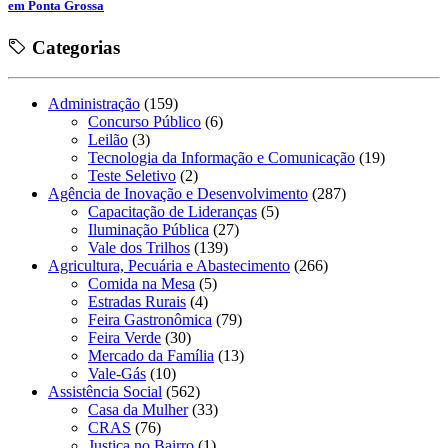
em Ponta Grossa
Categorias
Administração
(159)
Concurso Público
(6)
Leilão
(3)
Tecnologia da Informação e Comunicação
(19)
Teste Seletivo
(2)
Agência de Inovação e Desenvolvimento
(287)
Capacitação de Lideranças
(5)
Iluminação Pública
(27)
Vale dos Trilhos
(139)
Agricultura, Pecuária e Abastecimento
(266)
Comida na Mesa
(5)
Estradas Rurais
(4)
Feira Gastronômica
(79)
Feira Verde
(30)
Mercado da Família
(13)
Vale-Gás
(10)
Assistência Social
(562)
Casa da Mulher
(33)
CRAS
(76)
Justiça no Bairro
(1)