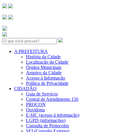
Search:
A PREFEITURA
História da Cidade
Localização da Cidade
Órgãos Municipais
Arquivo da Cidade
Acesso à Informação
Política de Privacidade
CIDADÃO
Guia de Serviços
Central de Atendimento 156
PROCON
Ouvidoria
E-SIC (acesso à informação)
LGPD (informações)
Consulta de Protocolos
SEI (Consulta Externa)