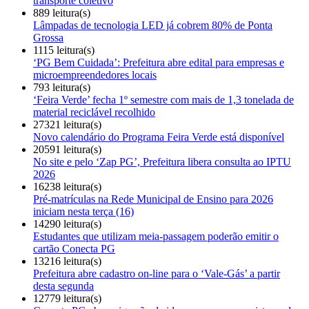
transporte coletivo
889 leitura(s)
Lâmpadas de tecnologia LED já cobrem 80% de Ponta
Grossa
1115 leitura(s)
‘PG Bem Cuidada’: Prefeitura abre edital para empresas e
microempreendedores locais
793 leitura(s)
‘Feira Verde’ fecha 1º semestre com mais de 1,3 tonelada de
material reciclável recolhido
27321 leitura(s)
Novo calendário do Programa Feira Verde está disponível
20591 leitura(s)
No site e pelo ‘Zap PG’, Prefeitura libera consulta ao IPTU
2026
16238 leitura(s)
Pré-matrículas na Rede Municipal de Ensino para 2026
iniciam nesta terça (16)
14290 leitura(s)
Estudantes que utilizam meia-passagem poderão emitir o
cartão Conecta PG
13216 leitura(s)
Prefeitura abre cadastro on-line para o ‘Vale-Gás’ a partir
desta segunda
12779 leitura(s)