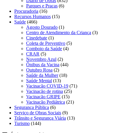
Diário de Obras
(832)
Parques e Praças
(6)
Procuradoria
(16)
Recursos Humanos
(15)
Saúde
(466)
Agosto Dourado
(1)
Centro de Atendimento da Criança
(3)
Cinedebate
(1)
Coleta de Preventivo
(5)
Comboio da Saúde
(4)
CRAR
(5)
Novembro Azul
(2)
Ônibus da Vacina
(44)
Outubro Rosa
(2)
Saúde da Mulher
(18)
Saúde Mental
(13)
Vacinação COVID-19
(71)
Vacinação de rotina
(25)
Vacinação GRIPE
(15)
Vacinação Pediátrica
(21)
Segurança Pública
(6)
Serviço de Obras Sociais
(9)
Trânsito e Segurança Viária
(13)
Turismo
(144)