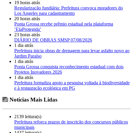
19 horas atrás
Regularização fundiária: Prefeitura convoca moradores do
Los Angeles para cadastramento
20 horas atrás
Ponta Grossa recebe prêmio estadual pela plataforma
‘ElaProtegida’
23 horas atrás
DIÁRIO DE OBRAS SMSP 07/08/2026
1 dia atrás
Prefeitura inicia obras de drenagem para levar asfalto novo ao
Jardim Paraíso
1 dia atrás
Ponta Grossa conquista reconhecimento estadual com dois
Projetos Inovadores 2026
1 dia atrás
Prefeitura formaliza apoio a pesquisa voltada à biodiversidade
e à restauração ecológica em PG
Notícias Mais Lidas
2139 leitura(s)
Prefeitura reforça prazos de inscrição dos concursos públicos
municipais
1437 leitura(s)