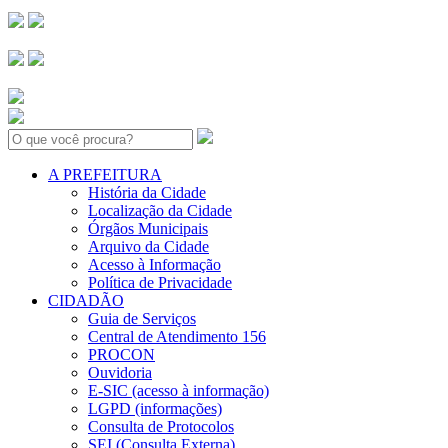
Search:
A PREFEITURA
História da Cidade
Localização da Cidade
Órgãos Municipais
Arquivo da Cidade
Acesso à Informação
Política de Privacidade
CIDADÃO
Guia de Serviços
Central de Atendimento 156
PROCON
Ouvidoria
E-SIC (acesso à informação)
LGPD (informações)
Consulta de Protocolos
SEI (Consulta Externa)