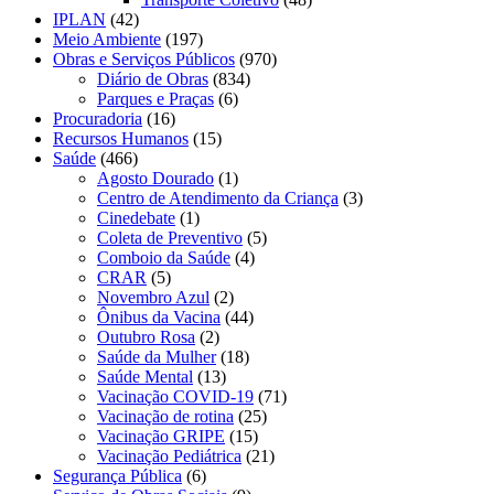
IPLAN
(42)
Meio Ambiente
(197)
Obras e Serviços Públicos
(970)
Diário de Obras
(834)
Parques e Praças
(6)
Procuradoria
(16)
Recursos Humanos
(15)
Saúde
(466)
Agosto Dourado
(1)
Centro de Atendimento da Criança
(3)
Cinedebate
(1)
Coleta de Preventivo
(5)
Comboio da Saúde
(4)
CRAR
(5)
Novembro Azul
(2)
Ônibus da Vacina
(44)
Outubro Rosa
(2)
Saúde da Mulher
(18)
Saúde Mental
(13)
Vacinação COVID-19
(71)
Vacinação de rotina
(25)
Vacinação GRIPE
(15)
Vacinação Pediátrica
(21)
Segurança Pública
(6)