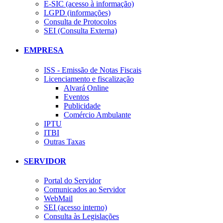
E-SIC (acesso à informação)
LGPD (informações)
Consulta de Protocolos
SEI (Consulta Externa)
EMPRESA
ISS - Emissão de Notas Fiscais
Licenciamento e fiscalização
Alvará Online
Eventos
Publicidade
Comércio Ambulante
IPTU
ITBI
Outras Taxas
SERVIDOR
Portal do Servidor
Comunicados ao Servidor
WebMail
SEI (acesso interno)
Consulta às Legislações