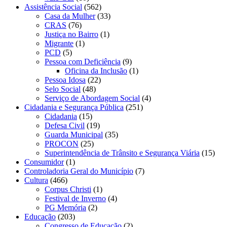
Assistência Social
(562)
Casa da Mulher
(33)
CRAS
(76)
Justiça no Bairro
(1)
Migrante
(1)
PCD
(5)
Pessoa com Deficiência
(9)
Oficina da Inclusão
(1)
Pessoa Idosa
(22)
Selo Social
(48)
Serviço de Abordagem Social
(4)
Cidadania e Segurança Pública
(251)
Cidadania
(15)
Defesa Civil
(19)
Guarda Municipal
(35)
PROCON
(25)
Superintendência de Trânsito e Segurança Viária
(15)
Consumidor
(1)
Controladoria Geral do Município
(7)
Cultura
(466)
Corpus Christi
(1)
Festival de Inverno
(4)
PG Memória
(2)
Educação
(203)
Congresso de Educação
(2)