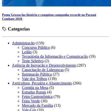
Ponta Grossa faz história e conquista campanha recorde no Paraná
Combate 2026
Categorias
Administração
(159)
Concurso Público
(6)
Leilão
(3)
Tecnologia da Informação e Comunicação
(19)
Teste Seletivo
(2)
Agência de Inovação e Desenvolvimento
(287)
Capacitação de Lideranças
(5)
Iluminação Pública
(27)
Vale dos Trilhos
(139)
Agricultura, Pecuária e Abastecimento
(266)
Comida na Mesa
(5)
Estradas Rurais
(4)
Feira Gastronômica
(79)
Feira Verde
(30)
Mercado da Família
(13)
Vale-Gás
(10)