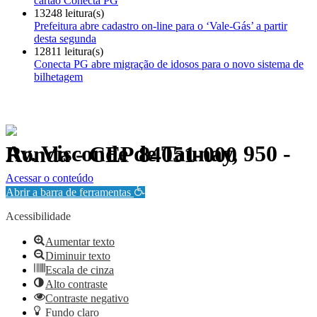
cartão Conecta PG
13248 leitura(s)
Prefeitura abre cadastro on-line para o ‘Vale-Gás’ a partir
desta segunda
12811 leitura(s)
Conecta PG abre migração de idosos para o novo sistema de
bilhetagem
Av. Visconde de Taunay, 950 - Ronda - CEP 84051-000
Política de Privacidade.
Acessar o conteúdo
Abrir a barra de ferramentas
Acessibilidade
Aumentar texto
Diminuir texto
Escala de cinza
Alto contraste
Contraste negativo
Fundo claro