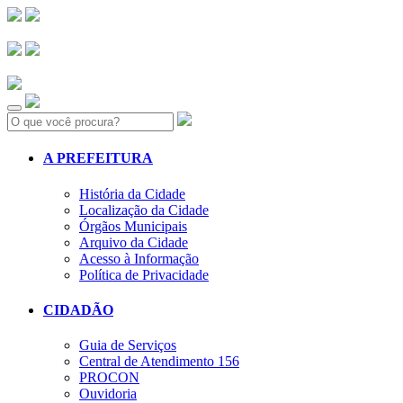
Search:
A PREFEITURA
História da Cidade
Localização da Cidade
Órgãos Municipais
Arquivo da Cidade
Acesso à Informação
Política de Privacidade
CIDADÃO
Guia de Serviços
Central de Atendimento 156
PROCON
Ouvidoria