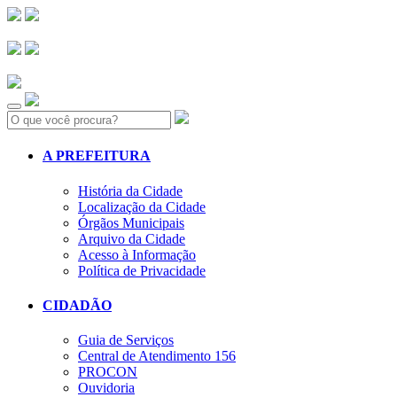
Search:
A PREFEITURA
História da Cidade
Localização da Cidade
Órgãos Municipais
Arquivo da Cidade
Acesso à Informação
Política de Privacidade
CIDADÃO
Guia de Serviços
Central de Atendimento 156
PROCON
Ouvidoria