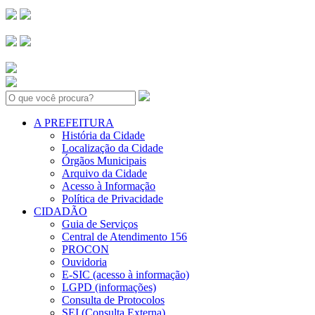
Search:
A PREFEITURA
História da Cidade
Localização da Cidade
Órgãos Municipais
Arquivo da Cidade
Acesso à Informação
Política de Privacidade
CIDADÃO
Guia de Serviços
Central de Atendimento 156
PROCON
Ouvidoria
E-SIC (acesso à informação)
LGPD (informações)
Consulta de Protocolos
SEI (Consulta Externa)