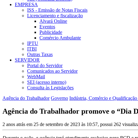
EMPRESA
ISS - Emissão de Notas Fiscais
Licenciamento e fiscalização
Alvará Online
Eventos
Publicidade
Comércio Ambulante
IPTU
ITBI
Outras Taxas
SERVIDOR
Portal do Servidor
Comunicados ao Servidor
WebMail
SEI (acesso interno)
Consulta às Legislações
Agência do Trabalhador
Governo
Indústria, Comércio e Qualificação 
Agência do Trabalhador promove o “Dia D 
2 anos atrás em 25 de setembro de 2023 às 10:57, possui 262 visuali
Durante a ação, a agência terá atendimento exclusivo para PCD e re