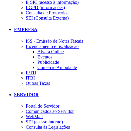
E-SIC (acesso à informação)
LGPD (informações)
Consulta de Protocolos
SEI (Consulta Externa)
EMPRESA
ISS - Emissão de Notas Fiscais
Licenciamento e fiscalização
Alvará Online
Eventos
Publicidade
Comércio Ambulante
IPTU
ITBI
Outras Taxas
SERVIDOR
Portal do Servidor
Comunicados ao Servidor
WebMail
SEI (acesso interno)
Consulta às Legislações