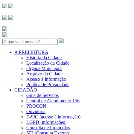
Search:
A PREFEITURA
História da Cidade
Localização da Cidade
Órgãos Municipais
Arquivo da Cidade
Acesso à Informação
Política de Privacidade
CIDADÃO
Guia de Serviços
Central de Atendimento 156
PROCON
Ouvidoria
E-SIC (acesso à informação)
LGPD (informações)
Consulta de Protocolos
SEI (Consulta Externa)