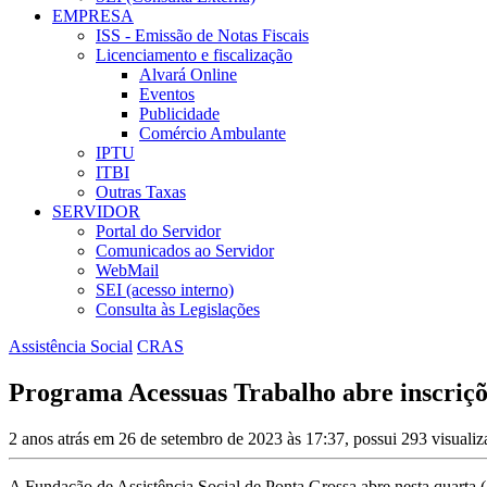
EMPRESA
ISS - Emissão de Notas Fiscais
Licenciamento e fiscalização
Alvará Online
Eventos
Publicidade
Comércio Ambulante
IPTU
ITBI
Outras Taxas
SERVIDOR
Portal do Servidor
Comunicados ao Servidor
WebMail
SEI (acesso interno)
Consulta às Legislações
Assistência Social
CRAS
Programa Acessuas Trabalho abre inscriçõ
2 anos atrás em 26 de setembro de 2023 às 17:37, possui 293 visuali
A Fundação de Assistência Social de Ponta Grossa abre nesta quarta 