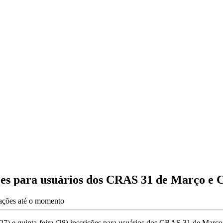
es para usuários dos CRAS 31 de Março e 
zações até o momento
(27) e quinta-feira (28) inscrições para usuários dos CRAS 31 de Març