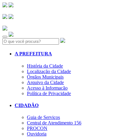
Search:
A PREFEITURA
História da Cidade
Localização da Cidade
Órgãos Municipais
Arquivo da Cidade
Acesso à Informação
Política de Privacidade
CIDADÃO
Guia de Serviços
Central de Atendimento 156
PROCON
Ouvidoria