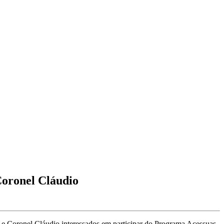
Coronel Cláudio
o e Coronel Cláudio interessados em participar do Programa Acessuas