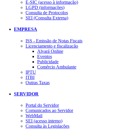
E-SIC (acesso à informação)
LGPD (informações)
Consulta de Protocolos
SEI (Consulta Externa)
EMPRESA
ISS - Emissão de Notas Fiscais
Licenciamento e fiscalização
Alvará Online
Eventos
Publicidade
Comércio Ambulante
IPTU
ITBI
Outras Taxas
SERVIDOR
Portal do Servidor
Comunicados ao Servidor
WebMail
SEI (acesso interno)
Consulta às Legislações