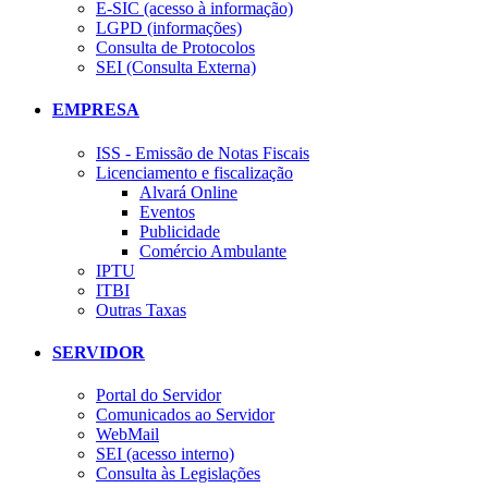
E-SIC (acesso à informação)
LGPD (informações)
Consulta de Protocolos
SEI (Consulta Externa)
EMPRESA
ISS - Emissão de Notas Fiscais
Licenciamento e fiscalização
Alvará Online
Eventos
Publicidade
Comércio Ambulante
IPTU
ITBI
Outras Taxas
SERVIDOR
Portal do Servidor
Comunicados ao Servidor
WebMail
SEI (acesso interno)
Consulta às Legislações