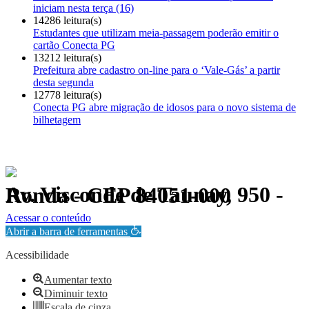
iniciam nesta terça (16)
14286 leitura(s)
Estudantes que utilizam meia-passagem poderão emitir o
cartão Conecta PG
13212 leitura(s)
Prefeitura abre cadastro on-line para o ‘Vale-Gás’ a partir
desta segunda
12778 leitura(s)
Conecta PG abre migração de idosos para o novo sistema de
bilhetagem
Av. Visconde de Taunay, 950 - Ronda - CEP 84051-000
Política de Privacidade.
Acessar o conteúdo
Abrir a barra de ferramentas
Acessibilidade
Aumentar texto
Diminuir texto
Escala de cinza