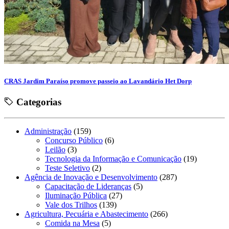
CRAS Jardim Paraíso promove passeio ao Lavandário Het Dorp
Categorias
Administração
(159)
Concurso Público
(6)
Leilão
(3)
Tecnologia da Informação e Comunicação
(19)
Teste Seletivo
(2)
Agência de Inovação e Desenvolvimento
(287)
Capacitação de Lideranças
(5)
Iluminação Pública
(27)
Vale dos Trilhos
(139)
Agricultura, Pecuária e Abastecimento
(266)
Comida na Mesa
(5)