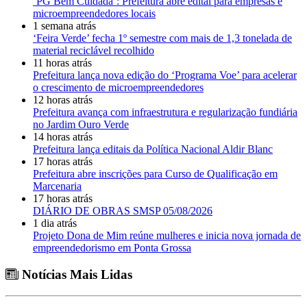
‘PG Bem Cuidada’: Prefeitura abre edital para empresas e
microempreendedores locais
1 semana atrás
‘Feira Verde’ fecha 1º semestre com mais de 1,3 tonelada de
material reciclável recolhido
11 horas atrás
Prefeitura lança nova edição do ‘Programa Voe’ para acelerar
o crescimento de microempreendedores
12 horas atrás
Prefeitura avança com infraestrutura e regularização fundiária
no Jardim Ouro Verde
14 horas atrás
Prefeitura lança editais da Política Nacional Aldir Blanc
17 horas atrás
Prefeitura abre inscrições para Curso de Qualificação em
Marcenaria
17 horas atrás
DIÁRIO DE OBRAS SMSP 05/08/2026
1 dia atrás
Projeto Dona de Mim reúne mulheres e inicia nova jornada de
empreendedorismo em Ponta Grossa
Notícias Mais Lidas