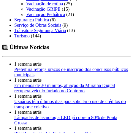
Vacinação de rotina
(25)
Vacinação GRIPE
(15)
Vacinação Pediátrica
(21)
Segurança Pública
(6)
Serviço de Obras Sociais
(9)
Trânsito e Segurança Viária
(13)
Turismo
(144)
Últimas Notícias
1 semana atrás
Prefeitura reforça prazos de inscrição dos concursos públicos
municipais
1 semana atrás
Em menos de 30 minutos, atuação da Muralha Digital
recupera veículo furtado no Contorno
1 semana atrás
Usuários têm últimos dias para solicitar o uso de créditos do
transporte coletivo
1 semana atrás
Lâmpadas de tecnologia LED já cobrem 80% de Ponta
Grossa
1 semana atrás