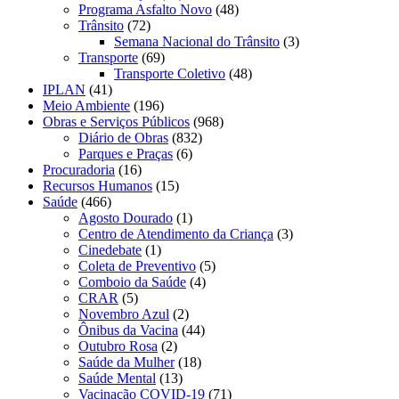
Programa Asfalto Novo
(48)
Trânsito
(72)
Semana Nacional do Trânsito
(3)
Transporte
(69)
Transporte Coletivo
(48)
IPLAN
(41)
Meio Ambiente
(196)
Obras e Serviços Públicos
(968)
Diário de Obras
(832)
Parques e Praças
(6)
Procuradoria
(16)
Recursos Humanos
(15)
Saúde
(466)
Agosto Dourado
(1)
Centro de Atendimento da Criança
(3)
Cinedebate
(1)
Coleta de Preventivo
(5)
Comboio da Saúde
(4)
CRAR
(5)
Novembro Azul
(2)
Ônibus da Vacina
(44)
Outubro Rosa
(2)
Saúde da Mulher
(18)
Saúde Mental
(13)
Vacinação COVID-19
(71)