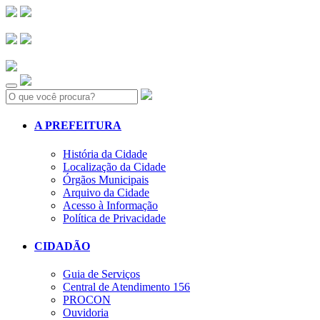
Search:
A PREFEITURA
História da Cidade
Localização da Cidade
Órgãos Municipais
Arquivo da Cidade
Acesso à Informação
Política de Privacidade
CIDADÃO
Guia de Serviços
Central de Atendimento 156
PROCON
Ouvidoria