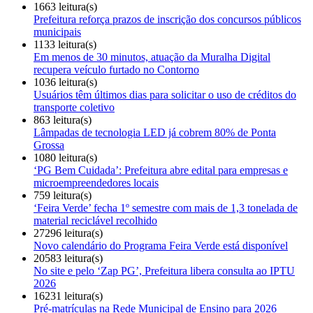
1663 leitura(s)
Prefeitura reforça prazos de inscrição dos concursos públicos
municipais
1133 leitura(s)
Em menos de 30 minutos, atuação da Muralha Digital
recupera veículo furtado no Contorno
1036 leitura(s)
Usuários têm últimos dias para solicitar o uso de créditos do
transporte coletivo
863 leitura(s)
Lâmpadas de tecnologia LED já cobrem 80% de Ponta
Grossa
1080 leitura(s)
‘PG Bem Cuidada’: Prefeitura abre edital para empresas e
microempreendedores locais
759 leitura(s)
‘Feira Verde’ fecha 1º semestre com mais de 1,3 tonelada de
material reciclável recolhido
27296 leitura(s)
Novo calendário do Programa Feira Verde está disponível
20583 leitura(s)
No site e pelo ‘Zap PG’, Prefeitura libera consulta ao IPTU
2026
16231 leitura(s)
Pré-matrículas na Rede Municipal de Ensino para 2026