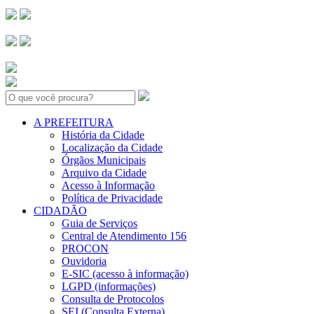
Search:
A PREFEITURA
História da Cidade
Localização da Cidade
Órgãos Municipais
Arquivo da Cidade
Acesso à Informação
Política de Privacidade
CIDADÃO
Guia de Serviços
Central de Atendimento 156
PROCON
Ouvidoria
E-SIC (acesso à informação)
LGPD (informações)
Consulta de Protocolos
SEI (Consulta Externa)