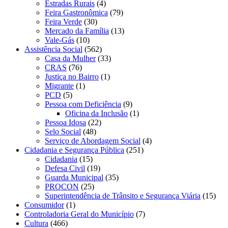
Estradas Rurais
(4)
Feira Gastronômica
(79)
Feira Verde
(30)
Mercado da Família
(13)
Vale-Gás
(10)
Assistência Social
(562)
Casa da Mulher
(33)
CRAS
(76)
Justiça no Bairro
(1)
Migrante
(1)
PCD
(5)
Pessoa com Deficiência
(9)
Oficina da Inclusão
(1)
Pessoa Idosa
(22)
Selo Social
(48)
Serviço de Abordagem Social
(4)
Cidadania e Segurança Pública
(251)
Cidadania
(15)
Defesa Civil
(19)
Guarda Municipal
(35)
PROCON
(25)
Superintendência de Trânsito e Segurança Viária
(15)
Consumidor
(1)
Controladoria Geral do Município
(7)
Cultura
(466)