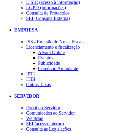
E-SIC (acesso à informação)
LGPD (informações)
Consulta de Protocolos
SEI (Consulta Externa)
EMPRESA
ISS - Emissão de Notas Fiscais
Licenciamento e fiscalização
Alvará Online
Eventos
Publicidade
Comércio Ambulante
IPTU
ITBI
Outras Taxas
SERVIDOR
Portal do Servidor
Comunicados ao Servidor
WebMail
SEI (acesso interno)
Consulta às Legislações