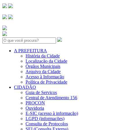
Search:
A PREFEITURA
História da Cidade
Localização da Cidade
Órgãos Municipais
Arquivo da Cidade
Acesso à Informação
Política de Privacidade
CIDADÃO
Guia de Serviços
Central de Atendimento 156
PROCON
Ouvidoria
E-SIC (acesso à informação)
LGPD (informações)
Consulta de Protocolos
SEI (Consulta Externa)