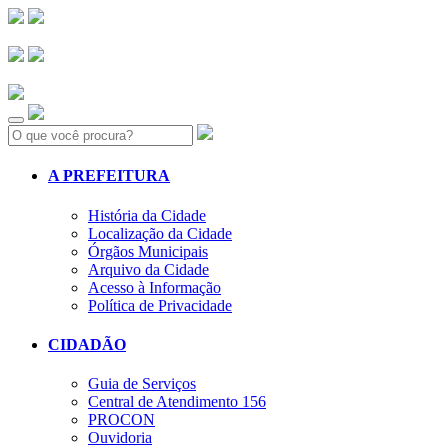
Search:
A PREFEITURA
História da Cidade
Localização da Cidade
Órgãos Municipais
Arquivo da Cidade
Acesso à Informação
Política de Privacidade
CIDADÃO
Guia de Serviços
Central de Atendimento 156
PROCON
Ouvidoria