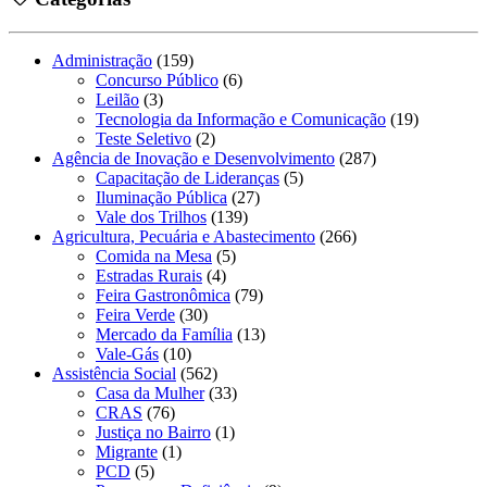
Administração
(159)
Concurso Público
(6)
Leilão
(3)
Tecnologia da Informação e Comunicação
(19)
Teste Seletivo
(2)
Agência de Inovação e Desenvolvimento
(287)
Capacitação de Lideranças
(5)
Iluminação Pública
(27)
Vale dos Trilhos
(139)
Agricultura, Pecuária e Abastecimento
(266)
Comida na Mesa
(5)
Estradas Rurais
(4)
Feira Gastronômica
(79)
Feira Verde
(30)
Mercado da Família
(13)
Vale-Gás
(10)
Assistência Social
(562)
Casa da Mulher
(33)
CRAS
(76)
Justiça no Bairro
(1)
Migrante
(1)
PCD
(5)