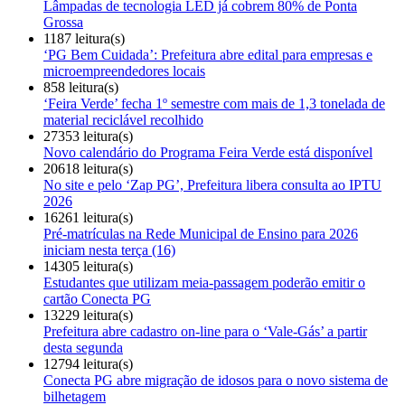
Lâmpadas de tecnologia LED já cobrem 80% de Ponta
Grossa
1187 leitura(s)
‘PG Bem Cuidada’: Prefeitura abre edital para empresas e
microempreendedores locais
858 leitura(s)
‘Feira Verde’ fecha 1º semestre com mais de 1,3 tonelada de
material reciclável recolhido
27353 leitura(s)
Novo calendário do Programa Feira Verde está disponível
20618 leitura(s)
No site e pelo ‘Zap PG’, Prefeitura libera consulta ao IPTU
2026
16261 leitura(s)
Pré-matrículas na Rede Municipal de Ensino para 2026
iniciam nesta terça (16)
14305 leitura(s)
Estudantes que utilizam meia-passagem poderão emitir o
cartão Conecta PG
13229 leitura(s)
Prefeitura abre cadastro on-line para o ‘Vale-Gás’ a partir
desta segunda
12794 leitura(s)
Conecta PG abre migração de idosos para o novo sistema de
bilhetagem