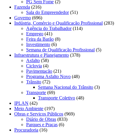
PG Sem Fome
(2)
Fazenda
(216)
Sala do Empreendedor
(51)
Governo
(696)
Indústria, Comércio e Qualificação Profissional
(283)
Agência do Trabalhador
(114)
Emprego
(41)
Feira da Barão
(8)
Investimento
(6)
Semana de Qualificação Profissional
(5)
Infraestrutura e Planejamento
(378)
Asfalto
(58)
Ciclovia
(4)
Pavimentação
(21)
Programa Asfalto Novo
(48)
Trânsito
(72)
Semana Nacional do Trânsito
(3)
Transporte
(69)
Transporte Coletivo
(48)
IPLAN
(42)
Meio Ambiente
(197)
Obras e Serviços Públicos
(969)
Diário de Obras
(833)
Parques e Praças
(6)
Procuradoria
(16)