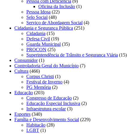
Pessoa com Deficiência
(9)
Oficina da Inclusão
(1)
Pessoa Idosa
(22)
Selo Social
(48)
Serviço de Abordagem Social
(4)
Cidadania e Segurança Pública
(251)
Cidadania
(15)
Defesa Civil
(19)
Guarda Municipal
(35)
PROCON
(25)
Superintendência de Trânsito e Segurança Viária
(15)
Consumidor
(1)
Controladoria Geral do Município
(7)
Cultura
(466)
Corpus Christi
(1)
Festival de Inverno
(4)
PG Memória
(2)
Educação
(203)
Congresso de Educação
(2)
Educação Especial Inclusiva
(2)
Infraestrutura escolar
(3)
Esportes
(340)
Família e Desenvolvimento Social
(229)
Habitação
(28)
LGBT
(1)