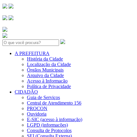
Search:
A PREFEITURA
História da Cidade
Localização da Cidade
Órgãos Municipais
Arquivo da Cidade
Acesso à Informação
Política de Privacidade
CIDADÃO
Guia de Serviços
Central de Atendimento 156
PROCON
Ouvidoria
E-SIC (acesso à informação)
LGPD (informações)
Consulta de Protocolos
SEI (Consulta Externa)