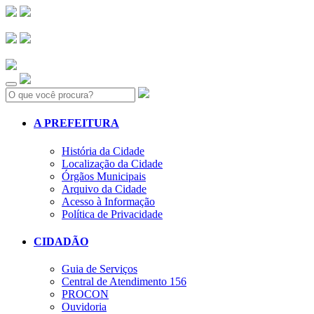
Search:
A PREFEITURA
História da Cidade
Localização da Cidade
Órgãos Municipais
Arquivo da Cidade
Acesso à Informação
Política de Privacidade
CIDADÃO
Guia de Serviços
Central de Atendimento 156
PROCON
Ouvidoria