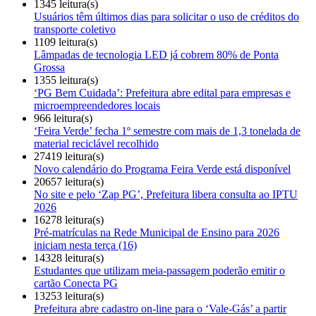
1345 leitura(s)
Usuários têm últimos dias para solicitar o uso de créditos do
transporte coletivo
1109 leitura(s)
Lâmpadas de tecnologia LED já cobrem 80% de Ponta
Grossa
1355 leitura(s)
‘PG Bem Cuidada’: Prefeitura abre edital para empresas e
microempreendedores locais
966 leitura(s)
‘Feira Verde’ fecha 1º semestre com mais de 1,3 tonelada de
material reciclável recolhido
27419 leitura(s)
Novo calendário do Programa Feira Verde está disponível
20657 leitura(s)
No site e pelo ‘Zap PG’, Prefeitura libera consulta ao IPTU
2026
16278 leitura(s)
Pré-matrículas na Rede Municipal de Ensino para 2026
iniciam nesta terça (16)
14328 leitura(s)
Estudantes que utilizam meia-passagem poderão emitir o
cartão Conecta PG
13253 leitura(s)
Prefeitura abre cadastro on-line para o ‘Vale-Gás’ a partir