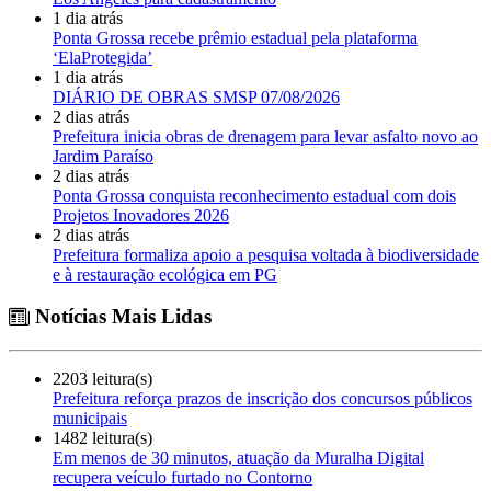
1 dia atrás
Ponta Grossa recebe prêmio estadual pela plataforma
‘ElaProtegida’
1 dia atrás
DIÁRIO DE OBRAS SMSP 07/08/2026
2 dias atrás
Prefeitura inicia obras de drenagem para levar asfalto novo ao
Jardim Paraíso
2 dias atrás
Ponta Grossa conquista reconhecimento estadual com dois
Projetos Inovadores 2026
2 dias atrás
Prefeitura formaliza apoio a pesquisa voltada à biodiversidade
e à restauração ecológica em PG
Notícias Mais Lidas
2203 leitura(s)
Prefeitura reforça prazos de inscrição dos concursos públicos
municipais
1482 leitura(s)
Em menos de 30 minutos, atuação da Muralha Digital
recupera veículo furtado no Contorno