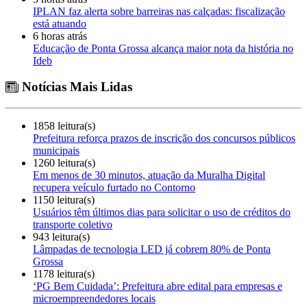
IPLAN faz alerta sobre barreiras nas calçadas: fiscalização
está atuando
6 horas atrás
Educação de Ponta Grossa alcança maior nota da história no
Ideb
Notícias Mais Lidas
1858 leitura(s)
Prefeitura reforça prazos de inscrição dos concursos públicos
municipais
1260 leitura(s)
Em menos de 30 minutos, atuação da Muralha Digital
recupera veículo furtado no Contorno
1150 leitura(s)
Usuários têm últimos dias para solicitar o uso de créditos do
transporte coletivo
943 leitura(s)
Lâmpadas de tecnologia LED já cobrem 80% de Ponta
Grossa
1178 leitura(s)
‘PG Bem Cuidada’: Prefeitura abre edital para empresas e
microempreendedores locais