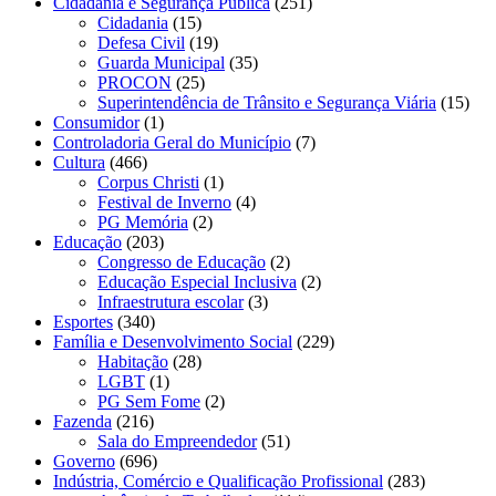
Cidadania e Segurança Pública
(251)
Cidadania
(15)
Defesa Civil
(19)
Guarda Municipal
(35)
PROCON
(25)
Superintendência de Trânsito e Segurança Viária
(15)
Consumidor
(1)
Controladoria Geral do Município
(7)
Cultura
(466)
Corpus Christi
(1)
Festival de Inverno
(4)
PG Memória
(2)
Educação
(203)
Congresso de Educação
(2)
Educação Especial Inclusiva
(2)
Infraestrutura escolar
(3)
Esportes
(340)
Família e Desenvolvimento Social
(229)
Habitação
(28)
LGBT
(1)
PG Sem Fome
(2)
Fazenda
(216)
Sala do Empreendedor
(51)
Governo
(696)
Indústria, Comércio e Qualificação Profissional
(283)