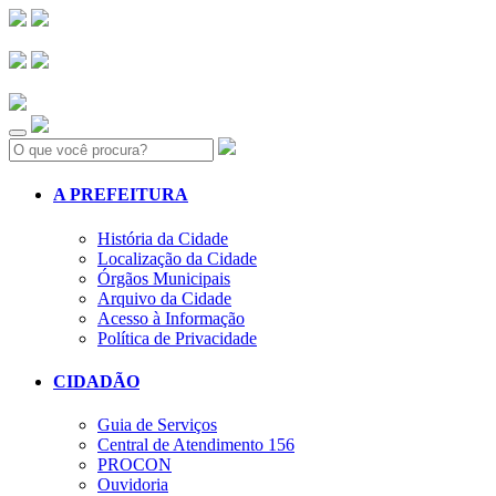
Search:
A PREFEITURA
História da Cidade
Localização da Cidade
Órgãos Municipais
Arquivo da Cidade
Acesso à Informação
Política de Privacidade
CIDADÃO
Guia de Serviços
Central de Atendimento 156
PROCON
Ouvidoria