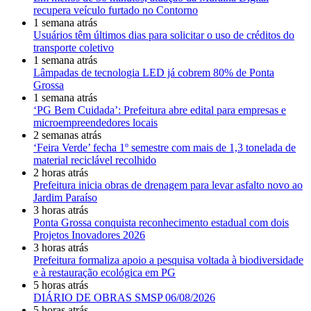
recupera veículo furtado no Contorno
1 semana atrás
Usuários têm últimos dias para solicitar o uso de créditos do
transporte coletivo
1 semana atrás
Lâmpadas de tecnologia LED já cobrem 80% de Ponta
Grossa
1 semana atrás
‘PG Bem Cuidada’: Prefeitura abre edital para empresas e
microempreendedores locais
2 semanas atrás
‘Feira Verde’ fecha 1º semestre com mais de 1,3 tonelada de
material reciclável recolhido
2 horas atrás
Prefeitura inicia obras de drenagem para levar asfalto novo ao
Jardim Paraíso
3 horas atrás
Ponta Grossa conquista reconhecimento estadual com dois
Projetos Inovadores 2026
3 horas atrás
Prefeitura formaliza apoio a pesquisa voltada à biodiversidade
e à restauração ecológica em PG
5 horas atrás
DIÁRIO DE OBRAS SMSP 06/08/2026
5 horas atrás