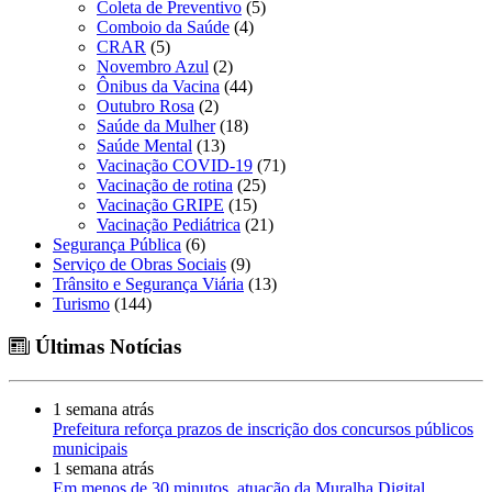
Coleta de Preventivo
(5)
Comboio da Saúde
(4)
CRAR
(5)
Novembro Azul
(2)
Ônibus da Vacina
(44)
Outubro Rosa
(2)
Saúde da Mulher
(18)
Saúde Mental
(13)
Vacinação COVID-19
(71)
Vacinação de rotina
(25)
Vacinação GRIPE
(15)
Vacinação Pediátrica
(21)
Segurança Pública
(6)
Serviço de Obras Sociais
(9)
Trânsito e Segurança Viária
(13)
Turismo
(144)
Últimas Notícias
1 semana atrás
Prefeitura reforça prazos de inscrição dos concursos públicos
municipais
1 semana atrás
Em menos de 30 minutos, atuação da Muralha Digital