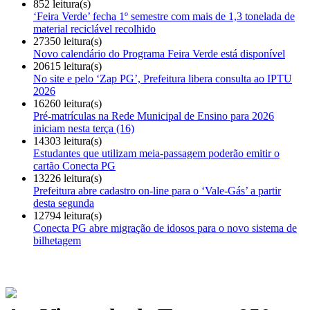
852 leitura(s)
‘Feira Verde’ fecha 1º semestre com mais de 1,3 tonelada de
material reciclável recolhido
27350 leitura(s)
Novo calendário do Programa Feira Verde está disponível
20615 leitura(s)
No site e pelo ‘Zap PG’, Prefeitura libera consulta ao IPTU
2026
16260 leitura(s)
Pré-matrículas na Rede Municipal de Ensino para 2026
iniciam nesta terça (16)
14303 leitura(s)
Estudantes que utilizam meia-passagem poderão emitir o
cartão Conecta PG
13226 leitura(s)
Prefeitura abre cadastro on-line para o ‘Vale-Gás’ a partir
desta segunda
12794 leitura(s)
Conecta PG abre migração de idosos para o novo sistema de
bilhetagem