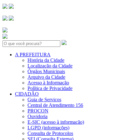
Search:
A PREFEITURA
História da Cidade
Localização da Cidade
Órgãos Municipais
Arquivo da Cidade
Acesso à Informação
Política de Privacidade
CIDADÃO
Guia de Serviços
Central de Atendimento 156
PROCON
Ouvidoria
E-SIC (acesso à informação)
LGPD (informações)
Consulta de Protocolos
SEI (Consulta Externa)