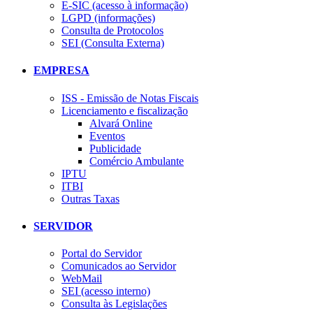
E-SIC (acesso à informação)
LGPD (informações)
Consulta de Protocolos
SEI (Consulta Externa)
EMPRESA
ISS - Emissão de Notas Fiscais
Licenciamento e fiscalização
Alvará Online
Eventos
Publicidade
Comércio Ambulante
IPTU
ITBI
Outras Taxas
SERVIDOR
Portal do Servidor
Comunicados ao Servidor
WebMail
SEI (acesso interno)
Consulta às Legislações