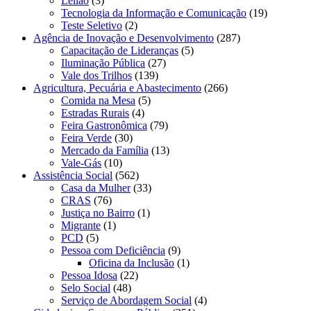
Leilão
(3)
Tecnologia da Informação e Comunicação
(19)
Teste Seletivo
(2)
Agência de Inovação e Desenvolvimento
(287)
Capacitação de Lideranças
(5)
Iluminação Pública
(27)
Vale dos Trilhos
(139)
Agricultura, Pecuária e Abastecimento
(266)
Comida na Mesa
(5)
Estradas Rurais
(4)
Feira Gastronômica
(79)
Feira Verde
(30)
Mercado da Família
(13)
Vale-Gás
(10)
Assistência Social
(562)
Casa da Mulher
(33)
CRAS
(76)
Justiça no Bairro
(1)
Migrante
(1)
PCD
(5)
Pessoa com Deficiência
(9)
Oficina da Inclusão
(1)
Pessoa Idosa
(22)
Selo Social
(48)
Serviço de Abordagem Social
(4)