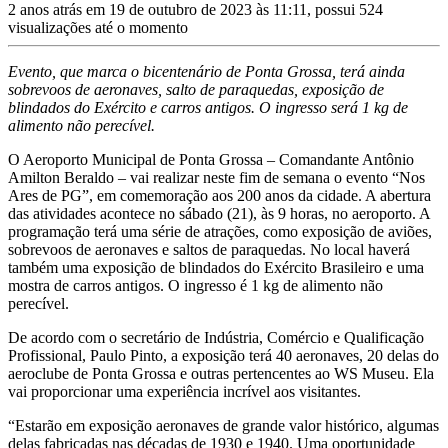
2 anos atrás em 19 de outubro de 2023 às 11:11, possui 524
visualizações até o momento
Evento, que marca o bicentenário de Ponta Grossa, terá ainda
sobrevoos de aeronaves, salto de paraquedas, exposição de
blindados do Exército e carros antigos. O ingresso será 1 kg de
alimento não perecível.
O Aeroporto Municipal de Ponta Grossa – Comandante Antônio
Amilton Beraldo – vai realizar neste fim de semana o evento “Nos
Ares de PG”, em comemoração aos 200 anos da cidade. A abertura
das atividades acontece no sábado (21), às 9 horas, no aeroporto. A
programação terá uma série de atrações, como exposição de aviões,
sobrevoos de aeronaves e saltos de paraquedas. No local haverá
também uma exposição de blindados do Exército Brasileiro e uma
mostra de carros antigos. O ingresso é 1 kg de alimento não
perecível.
De acordo com o secretário de Indústria, Comércio e Qualificação
Profissional, Paulo Pinto, a exposição terá 40 aeronaves, 20 delas do
aeroclube de Ponta Grossa e outras pertencentes ao WS Museu. Ela
vai proporcionar uma experiência incrível aos visitantes.
“Estarão em exposição aeronaves de grande valor histórico, algumas
delas fabricadas nas décadas de 1930 e 1940. Uma oportunidade