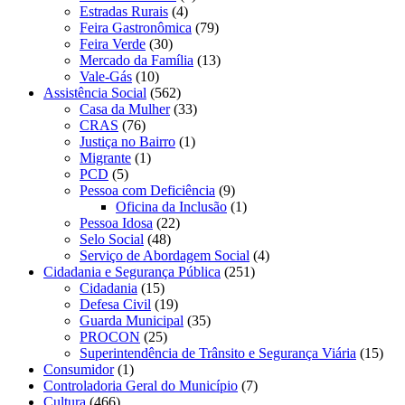
Estradas Rurais
(4)
Feira Gastronômica
(79)
Feira Verde
(30)
Mercado da Família
(13)
Vale-Gás
(10)
Assistência Social
(562)
Casa da Mulher
(33)
CRAS
(76)
Justiça no Bairro
(1)
Migrante
(1)
PCD
(5)
Pessoa com Deficiência
(9)
Oficina da Inclusão
(1)
Pessoa Idosa
(22)
Selo Social
(48)
Serviço de Abordagem Social
(4)
Cidadania e Segurança Pública
(251)
Cidadania
(15)
Defesa Civil
(19)
Guarda Municipal
(35)
PROCON
(25)
Superintendência de Trânsito e Segurança Viária
(15)
Consumidor
(1)
Controladoria Geral do Município
(7)
Cultura
(466)