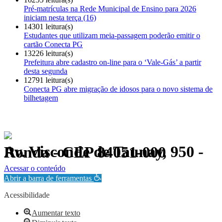
Pré-matrículas na Rede Municipal de Ensino para 2026
iniciam nesta terça (16)
14301 leitura(s)
Estudantes que utilizam meia-passagem poderão emitir o
cartão Conecta PG
13226 leitura(s)
Prefeitura abre cadastro on-line para o ‘Vale-Gás’ a partir
desta segunda
12791 leitura(s)
Conecta PG abre migração de idosos para o novo sistema de
bilhetagem
Av. Visconde de Taunay, 950 - Ronda - CEP 84051-000
Política de Privacidade.
Acessar o conteúdo
Abrir a barra de ferramentas
Acessibilidade
Aumentar texto