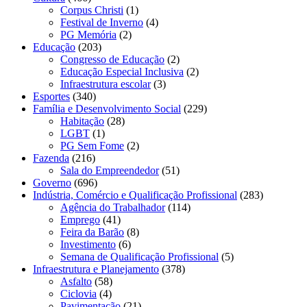
Corpus Christi
(1)
Festival de Inverno
(4)
PG Memória
(2)
Educação
(203)
Congresso de Educação
(2)
Educação Especial Inclusiva
(2)
Infraestrutura escolar
(3)
Esportes
(340)
Família e Desenvolvimento Social
(229)
Habitação
(28)
LGBT
(1)
PG Sem Fome
(2)
Fazenda
(216)
Sala do Empreendedor
(51)
Governo
(696)
Indústria, Comércio e Qualificação Profissional
(283)
Agência do Trabalhador
(114)
Emprego
(41)
Feira da Barão
(8)
Investimento
(6)
Semana de Qualificação Profissional
(5)
Infraestrutura e Planejamento
(378)
Asfalto
(58)
Ciclovia
(4)
Pavimentação
(21)