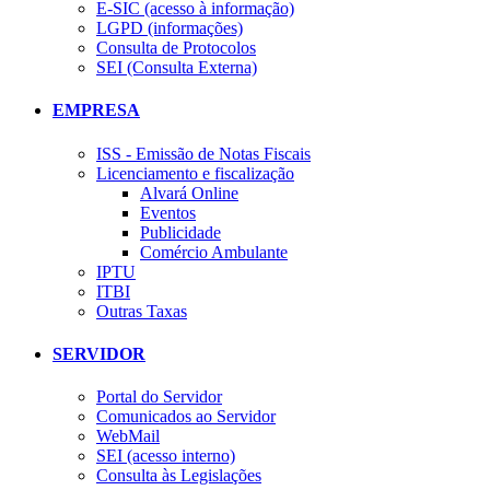
E-SIC (acesso à informação)
LGPD (informações)
Consulta de Protocolos
SEI (Consulta Externa)
EMPRESA
ISS - Emissão de Notas Fiscais
Licenciamento e fiscalização
Alvará Online
Eventos
Publicidade
Comércio Ambulante
IPTU
ITBI
Outras Taxas
SERVIDOR
Portal do Servidor
Comunicados ao Servidor
WebMail
SEI (acesso interno)
Consulta às Legislações