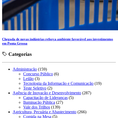
Chegada de novas indústrias reforça ambiente favorável aos investimentos
em Ponta Grossa
Categorias
Administração
(159)
Concurso Público
(6)
Leilão
(3)
Tecnologia da Informação e Comunicação
(19)
Teste Seletivo
(2)
Agência de Inovação e Desenvolvimento
(287)
Capacitação de Lideranças
(5)
Iluminação Pública
(27)
Vale dos Trilhos
(139)
Agricultura, Pecuária e Abastecimento
(266)
Comida na Mesa
(5)