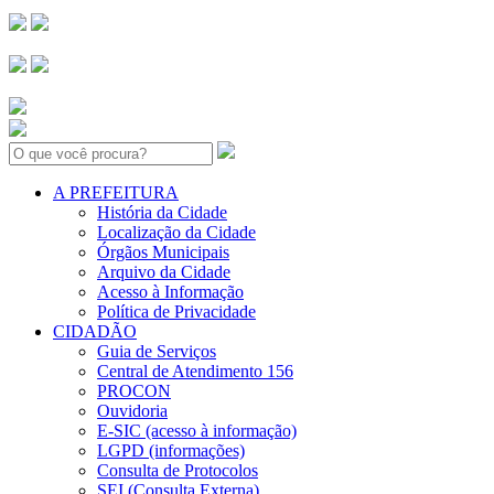
Search:
A PREFEITURA
História da Cidade
Localização da Cidade
Órgãos Municipais
Arquivo da Cidade
Acesso à Informação
Política de Privacidade
CIDADÃO
Guia de Serviços
Central de Atendimento 156
PROCON
Ouvidoria
E-SIC (acesso à informação)
LGPD (informações)
Consulta de Protocolos
SEI (Consulta Externa)