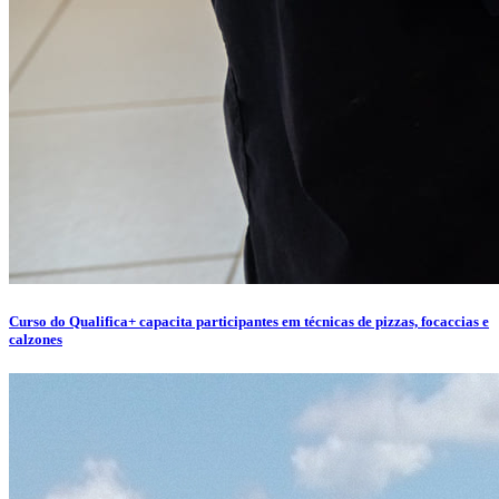
Curso do Qualifica+ capacita participantes em técnicas de pizzas, focaccias e
calzones