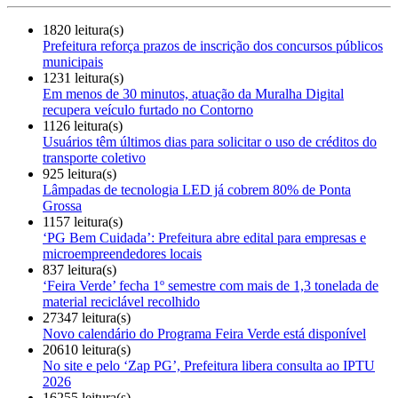
1820 leitura(s)
Prefeitura reforça prazos de inscrição dos concursos públicos
municipais
1231 leitura(s)
Em menos de 30 minutos, atuação da Muralha Digital
recupera veículo furtado no Contorno
1126 leitura(s)
Usuários têm últimos dias para solicitar o uso de créditos do
transporte coletivo
925 leitura(s)
Lâmpadas de tecnologia LED já cobrem 80% de Ponta
Grossa
1157 leitura(s)
‘PG Bem Cuidada’: Prefeitura abre edital para empresas e
microempreendedores locais
837 leitura(s)
‘Feira Verde’ fecha 1º semestre com mais de 1,3 tonelada de
material reciclável recolhido
27347 leitura(s)
Novo calendário do Programa Feira Verde está disponível
20610 leitura(s)
No site e pelo ‘Zap PG’, Prefeitura libera consulta ao IPTU
2026
16255 leitura(s)