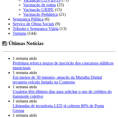
Vacinação COVID-19
(71)
Vacinação de rotina
(25)
Vacinação GRIPE
(15)
Vacinação Pediátrica
(21)
Segurança Pública
(6)
Serviço de Obras Sociais
(9)
Trânsito e Segurança Viária
(13)
Turismo
(144)
Últimas Notícias
1 semana atrás
Prefeitura reforça prazos de inscrição dos concursos públicos
municipais
1 semana atrás
Em menos de 30 minutos, atuação da Muralha Digital
recupera veículo furtado no Contorno
1 semana atrás
Usuários têm últimos dias para solicitar o uso de créditos do
transporte coletivo
1 semana atrás
Lâmpadas de tecnologia LED já cobrem 80% de Ponta
Grossa
1 semana atrás