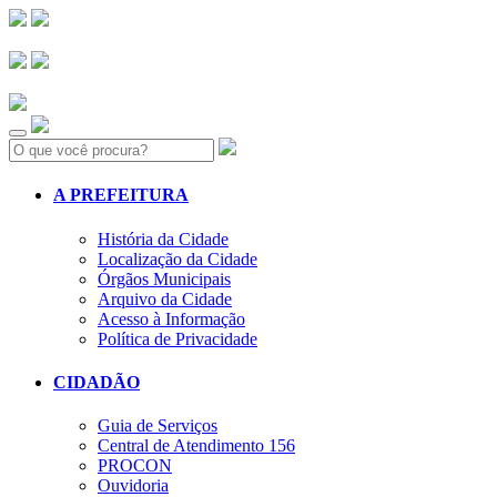
Search:
A PREFEITURA
História da Cidade
Localização da Cidade
Órgãos Municipais
Arquivo da Cidade
Acesso à Informação
Política de Privacidade
CIDADÃO
Guia de Serviços
Central de Atendimento 156
PROCON
Ouvidoria