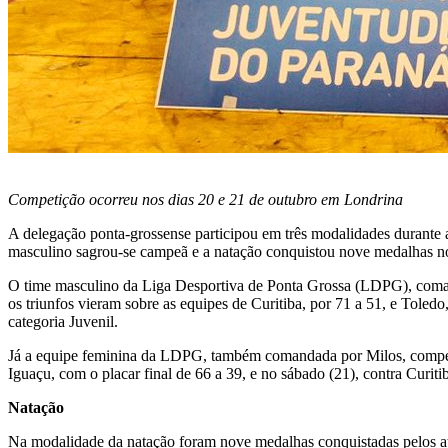
Competição ocorreu nos dias 20 e 21 de outubro em Londrina
A delegação ponta-grossense participou em três modalidades durante
masculino sagrou-se campeã e a natação conquistou nove medalhas no
O time masculino da Liga Desportiva de Ponta Grossa (LDPG), comanda
os triunfos vieram sobre as equipes de Curitiba, por 71 a 51, e Toled
categoria Juvenil.
Já a equipe feminina da LDPG, também comandada por Milos, competiu 
Iguaçu, com o placar final de 66 a 39, e no sábado (21), contra Curit
Natação
Na modalidade da natação foram nove medalhas conquistadas pelos at