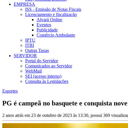
EMPRESA
ISS - Emissão de Notas Fiscais
Licenciamento e fiscalização
Alvará Online
Eventos
Publicidade
Comércio Ambulante
IPTU
ITBI
Outras Taxas
SERVIDOR
Portal do Servidor
Comunicados ao Servidor
WebMail
SEI (acesso interno)
Consulta às Legislações
Esportes
PG é campeã no basquete e conquista nove
2 anos atrás em 23 de outubro de 2023 às 13:30, possui 369 visualiz