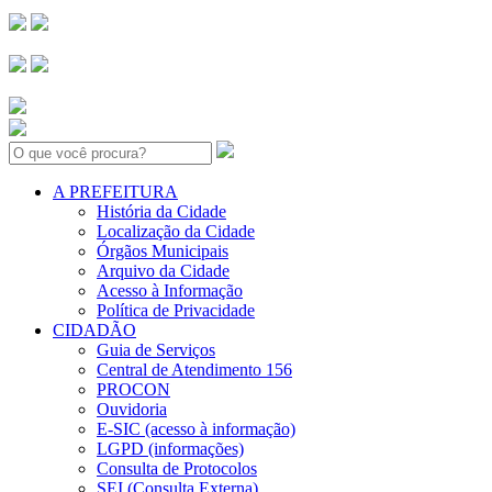
Search:
A PREFEITURA
História da Cidade
Localização da Cidade
Órgãos Municipais
Arquivo da Cidade
Acesso à Informação
Política de Privacidade
CIDADÃO
Guia de Serviços
Central de Atendimento 156
PROCON
Ouvidoria
E-SIC (acesso à informação)
LGPD (informações)
Consulta de Protocolos
SEI (Consulta Externa)