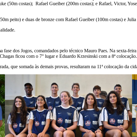
iuke (50m costas); Rafael Gueiber (200m costas); e Rafael, Victor, Y
50m peito) e duas de bronze com Rafael Gueiber (100m costas) e Julia
alidade.
a fase dos Jogos, comandados pelo técnico Mauro Paes. Na sexta-feira 
l Chagas ficou com o 7° lugar e Eduardo Krzesinski com a 8ª colocação.
trada, que somada às demais provas, resultaram na 11ª colocação da cida