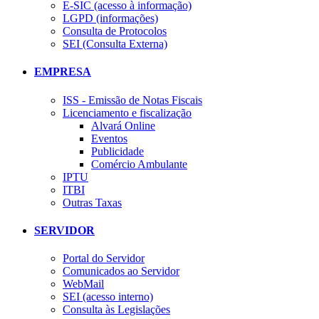
E-SIC (acesso à informação)
LGPD (informações)
Consulta de Protocolos
SEI (Consulta Externa)
EMPRESA
ISS - Emissão de Notas Fiscais
Licenciamento e fiscalização
Alvará Online
Eventos
Publicidade
Comércio Ambulante
IPTU
ITBI
Outras Taxas
SERVIDOR
Portal do Servidor
Comunicados ao Servidor
WebMail
SEI (acesso interno)
Consulta às Legislações