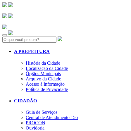
Search:
A PREFEITURA
História da Cidade
Localização da Cidade
Órgãos Municipais
Arquivo da Cidade
Acesso à Informação
Política de Privacidade
CIDADÃO
Guia de Serviços
Central de Atendimento 156
PROCON
Ouvidoria