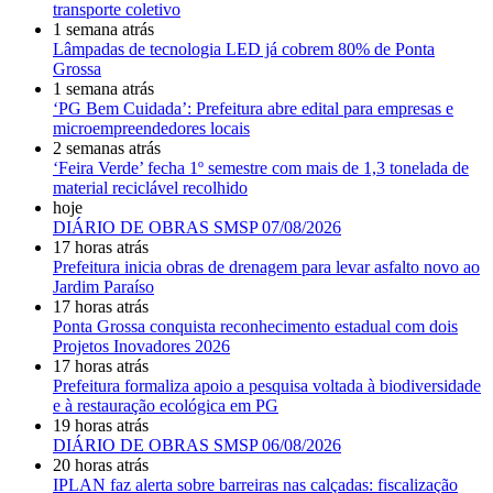
transporte coletivo
1 semana atrás
Lâmpadas de tecnologia LED já cobrem 80% de Ponta
Grossa
1 semana atrás
‘PG Bem Cuidada’: Prefeitura abre edital para empresas e
microempreendedores locais
2 semanas atrás
‘Feira Verde’ fecha 1º semestre com mais de 1,3 tonelada de
material reciclável recolhido
hoje
DIÁRIO DE OBRAS SMSP 07/08/2026
17 horas atrás
Prefeitura inicia obras de drenagem para levar asfalto novo ao
Jardim Paraíso
17 horas atrás
Ponta Grossa conquista reconhecimento estadual com dois
Projetos Inovadores 2026
17 horas atrás
Prefeitura formaliza apoio a pesquisa voltada à biodiversidade
e à restauração ecológica em PG
19 horas atrás
DIÁRIO DE OBRAS SMSP 06/08/2026
20 horas atrás
IPLAN faz alerta sobre barreiras nas calçadas: fiscalização