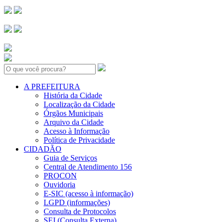
Search:
A PREFEITURA
História da Cidade
Localização da Cidade
Órgãos Municipais
Arquivo da Cidade
Acesso à Informação
Política de Privacidade
CIDADÃO
Guia de Serviços
Central de Atendimento 156
PROCON
Ouvidoria
E-SIC (acesso à informação)
LGPD (informações)
Consulta de Protocolos
SEI (Consulta Externa)