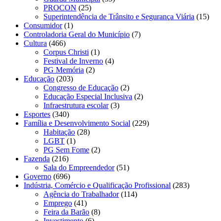
PROCON
(25)
Superintendência de Trânsito e Segurança Viária
(15)
Consumidor
(1)
Controladoria Geral do Município
(7)
Cultura
(466)
Corpus Christi
(1)
Festival de Inverno
(4)
PG Memória
(2)
Educação
(203)
Congresso de Educação
(2)
Educação Especial Inclusiva
(2)
Infraestrutura escolar
(3)
Esportes
(340)
Família e Desenvolvimento Social
(229)
Habitação
(28)
LGBT
(1)
PG Sem Fome
(2)
Fazenda
(216)
Sala do Empreendedor
(51)
Governo
(696)
Indústria, Comércio e Qualificação Profissional
(283)
Agência do Trabalhador
(114)
Emprego
(41)
Feira da Barão
(8)
Investimento
(6)