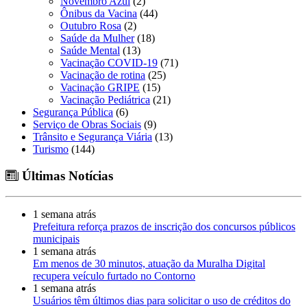
Novembro Azul
(2)
Ônibus da Vacina
(44)
Outubro Rosa
(2)
Saúde da Mulher
(18)
Saúde Mental
(13)
Vacinação COVID-19
(71)
Vacinação de rotina
(25)
Vacinação GRIPE
(15)
Vacinação Pediátrica
(21)
Segurança Pública
(6)
Serviço de Obras Sociais
(9)
Trânsito e Segurança Viária
(13)
Turismo
(144)
Últimas Notícias
1 semana atrás
Prefeitura reforça prazos de inscrição dos concursos públicos
municipais
1 semana atrás
Em menos de 30 minutos, atuação da Muralha Digital
recupera veículo furtado no Contorno
1 semana atrás
Usuários têm últimos dias para solicitar o uso de créditos do