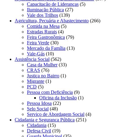
Capacitação de Lideranças
(5)
Iluminação Pública
(27)
Vale dos Trilhos
(139)
Agricultura, Pecuária e Abastecimento
(266)
Comida na Mesa
(5)
Estradas Rurais
(4)
Feira Gastronômica
(79)
Feira Verde
(30)
Mercado da Família
(13)
Vale-Gás
(10)
Assistência Social
(562)
Casa da Mulher
(33)
CRAS
(76)
Justiça no Bairro
(1)
Migrante
(1)
PCD
(5)
Pessoa com Deficiência
(9)
Oficina da Inclusão
(1)
Pessoa Idosa
(22)
Selo Social
(48)
Serviço de Abordagem Social
(4)
Cidadania e Segurança Pública
(251)
Cidadania
(15)
Defesa Civil
(19)
Guarda Municipal
(35)