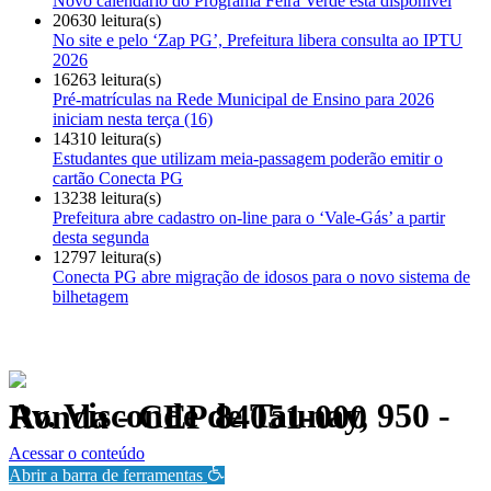
Novo calendário do Programa Feira Verde está disponível
20630 leitura(s)
No site e pelo ‘Zap PG’, Prefeitura libera consulta ao IPTU
2026
16263 leitura(s)
Pré-matrículas na Rede Municipal de Ensino para 2026
iniciam nesta terça (16)
14310 leitura(s)
Estudantes que utilizam meia-passagem poderão emitir o
cartão Conecta PG
13238 leitura(s)
Prefeitura abre cadastro on-line para o ‘Vale-Gás’ a partir
desta segunda
12797 leitura(s)
Conecta PG abre migração de idosos para o novo sistema de
bilhetagem
Av. Visconde de Taunay, 950 - Ronda - CEP 84051-000
Política de Privacidade.
Acessar o conteúdo
Abrir a barra de ferramentas