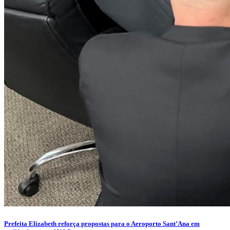
Prefeita Elizabeth reforça propostas para o Aeroporto Sant’Ana em