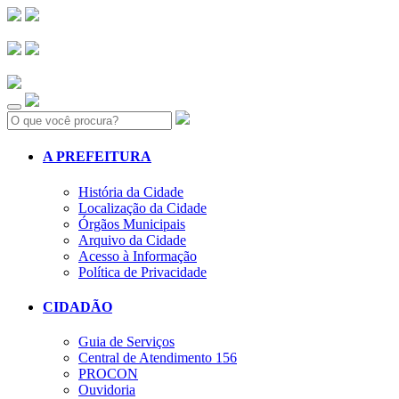
Search:
A PREFEITURA
História da Cidade
Localização da Cidade
Órgãos Municipais
Arquivo da Cidade
Acesso à Informação
Política de Privacidade
CIDADÃO
Guia de Serviços
Central de Atendimento 156
PROCON
Ouvidoria