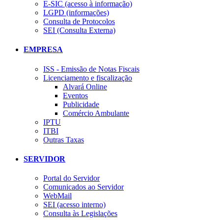
E-SIC (acesso à informação)
LGPD (informações)
Consulta de Protocolos
SEI (Consulta Externa)
EMPRESA
ISS - Emissão de Notas Fiscais
Licenciamento e fiscalização
Alvará Online
Eventos
Publicidade
Comércio Ambulante
IPTU
ITBI
Outras Taxas
SERVIDOR
Portal do Servidor
Comunicados ao Servidor
WebMail
SEI (acesso interno)
Consulta às Legislações