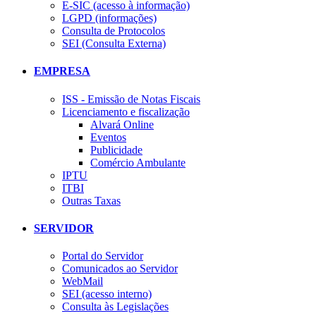
E-SIC (acesso à informação)
LGPD (informações)
Consulta de Protocolos
SEI (Consulta Externa)
EMPRESA
ISS - Emissão de Notas Fiscais
Licenciamento e fiscalização
Alvará Online
Eventos
Publicidade
Comércio Ambulante
IPTU
ITBI
Outras Taxas
SERVIDOR
Portal do Servidor
Comunicados ao Servidor
WebMail
SEI (acesso interno)
Consulta às Legislações