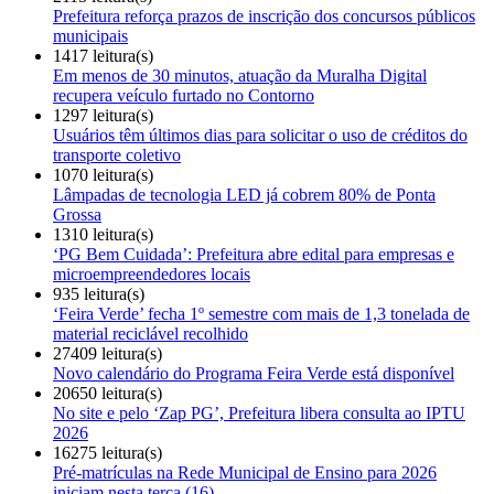
Prefeitura reforça prazos de inscrição dos concursos públicos
municipais
1417 leitura(s)
Em menos de 30 minutos, atuação da Muralha Digital
recupera veículo furtado no Contorno
1297 leitura(s)
Usuários têm últimos dias para solicitar o uso de créditos do
transporte coletivo
1070 leitura(s)
Lâmpadas de tecnologia LED já cobrem 80% de Ponta
Grossa
1310 leitura(s)
‘PG Bem Cuidada’: Prefeitura abre edital para empresas e
microempreendedores locais
935 leitura(s)
‘Feira Verde’ fecha 1º semestre com mais de 1,3 tonelada de
material reciclável recolhido
27409 leitura(s)
Novo calendário do Programa Feira Verde está disponível
20650 leitura(s)
No site e pelo ‘Zap PG’, Prefeitura libera consulta ao IPTU
2026
16275 leitura(s)
Pré-matrículas na Rede Municipal de Ensino para 2026
iniciam nesta terça (16)