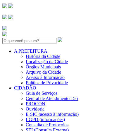
Search:
A PREFEITURA
História da Cidade
Localização da Cidade
Órgãos Municipais
Arquivo da Cidade
Acesso à Informação
Política de Privacidade
CIDADÃO
Guia de Serviços
Central de Atendimento 156
PROCON
Ouvidoria
E-SIC (acesso à informação)
LGPD (informações)
Consulta de Protocolos
SEI (Consulta Externa)