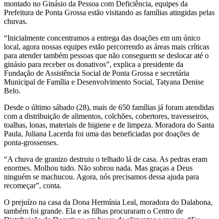
montado no Ginásio da Pessoa com Deficiência, equipes da
Prefeitura de Ponta Grossa estão visitando as famílias atingidas pelas
chuvas.
“Inicialmente concentramos a entrega das doações em um único
local, agora nossas equipes estão percorrendo as áreas mais críticas
para atender também pessoas que não conseguem se deslocar até o
ginásio para receber os donativos”, explica a presidente da
Fundação de Assistência Social de Ponta Grossa e secretária
Municipal de Família e Desenvolvimento Social, Tatyana Denise
Belo.
Desde o último sábado (28), mais de 650 famílias já foram atendidas
com a distribuição de alimentos, colchões, cobertores, travesseiros,
toalhas, lonas, materiais de higiene e de limpeza. Moradora do Santa
Paula, Juliana Lacerda foi uma das beneficiadas por doações de
ponta-grossenses.
“A chuva de granizo destruiu o telhado lá de casa. As pedras eram
enormes. Molhou tudo. Não sobrou nada. Mas graças a Deus
ninguém se machucou. Agora, nós precisamos dessa ajuda para
recomeçar”, conta.
O prejuízo na casa da Dona Hermínia Leal, moradora do Dalabona,
também foi grande. Ela e as filhas procuraram o Centro de