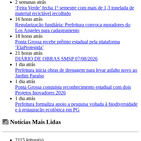
2 semanas atrás
‘Feira Verde’ fecha 1º semestre com mais de 1,3 tonelada de
material reciclável recolhido
16 horas atrás
Regularização fundiária: Prefeitura convoca moradores do
Los Angeles para cadastramento
18 horas atrás
Ponta Grossa recebe prêmio estadual pela plataforma
‘ElaProtegida’
21 horas atrás
DIÁRIO DE OBRAS SMSP 07/08/2026
1 dia atrás
Prefeitura inicia obras de drenagem para levar asfalto novo ao
Jardim Paraíso
1 dia atrás
Ponta Grossa conquista reconhecimento estadual com dois
Projetos Inovadores 2026
1 dia atrás
Prefeitura formaliza apoio a pesquisa voltada à biodiversidade
e à restauração ecológica em PG
Notícias Mais Lidas
2115 leitura(s)