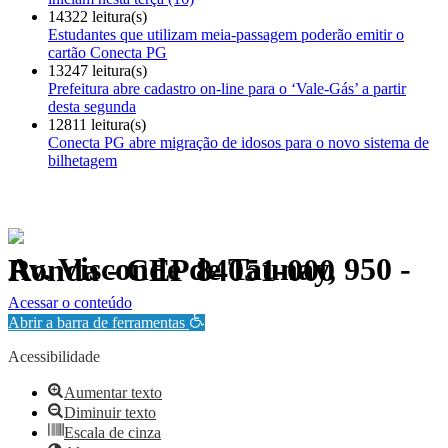
14322 leitura(s)
Estudantes que utilizam meia-passagem poderão emitir o
cartão Conecta PG
13247 leitura(s)
Prefeitura abre cadastro on-line para o ‘Vale-Gás’ a partir
desta segunda
12811 leitura(s)
Conecta PG abre migração de idosos para o novo sistema de
bilhetagem
Av. Visconde de Taunay, 950 - Ronda - CEP 84051-000
Política de Privacidade.
Acessar o conteúdo
Abrir a barra de ferramentas
Acessibilidade
Aumentar texto
Diminuir texto
Escala de cinza