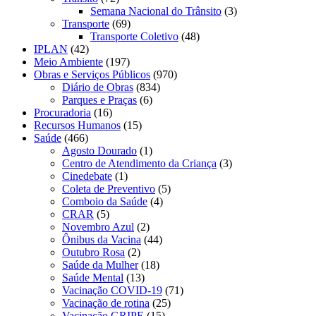
Semana Nacional do Trânsito
(3)
Transporte
(69)
Transporte Coletivo
(48)
IPLAN
(42)
Meio Ambiente
(197)
Obras e Serviços Públicos
(970)
Diário de Obras
(834)
Parques e Praças
(6)
Procuradoria
(16)
Recursos Humanos
(15)
Saúde
(466)
Agosto Dourado
(1)
Centro de Atendimento da Criança
(3)
Cinedebate
(1)
Coleta de Preventivo
(5)
Comboio da Saúde
(4)
CRAR
(5)
Novembro Azul
(2)
Ônibus da Vacina
(44)
Outubro Rosa
(2)
Saúde da Mulher
(18)
Saúde Mental
(13)
Vacinação COVID-19
(71)
Vacinação de rotina
(25)
Vacinação GRIPE
(15)