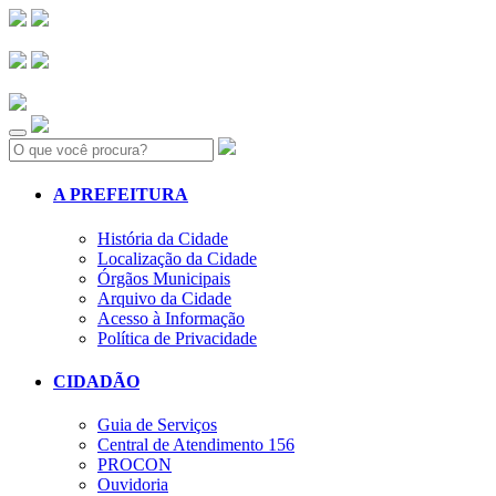
Search:
A PREFEITURA
História da Cidade
Localização da Cidade
Órgãos Municipais
Arquivo da Cidade
Acesso à Informação
Política de Privacidade
CIDADÃO
Guia de Serviços
Central de Atendimento 156
PROCON
Ouvidoria