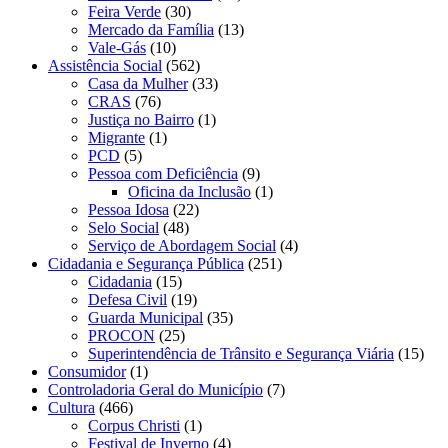
Feira Verde
(30)
Mercado da Família
(13)
Vale-Gás
(10)
Assistência Social
(562)
Casa da Mulher
(33)
CRAS
(76)
Justiça no Bairro
(1)
Migrante
(1)
PCD
(5)
Pessoa com Deficiência
(9)
Oficina da Inclusão
(1)
Pessoa Idosa
(22)
Selo Social
(48)
Serviço de Abordagem Social
(4)
Cidadania e Segurança Pública
(251)
Cidadania
(15)
Defesa Civil
(19)
Guarda Municipal
(35)
PROCON
(25)
Superintendência de Trânsito e Segurança Viária
(15)
Consumidor
(1)
Controladoria Geral do Município
(7)
Cultura
(466)
Corpus Christi
(1)
Festival de Inverno
(4)