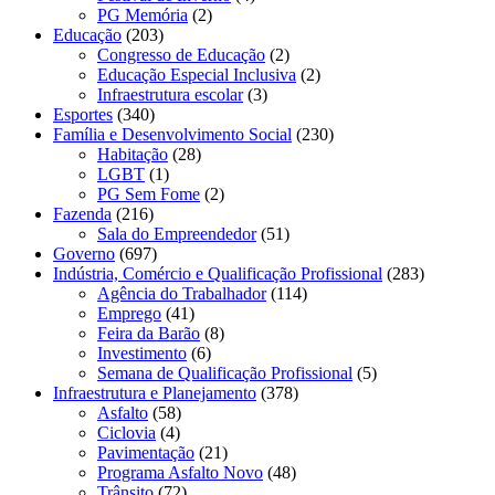
PG Memória
(2)
Educação
(203)
Congresso de Educação
(2)
Educação Especial Inclusiva
(2)
Infraestrutura escolar
(3)
Esportes
(340)
Família e Desenvolvimento Social
(230)
Habitação
(28)
LGBT
(1)
PG Sem Fome
(2)
Fazenda
(216)
Sala do Empreendedor
(51)
Governo
(697)
Indústria, Comércio e Qualificação Profissional
(283)
Agência do Trabalhador
(114)
Emprego
(41)
Feira da Barão
(8)
Investimento
(6)
Semana de Qualificação Profissional
(5)
Infraestrutura e Planejamento
(378)
Asfalto
(58)
Ciclovia
(4)
Pavimentação
(21)
Programa Asfalto Novo
(48)
Trânsito
(72)