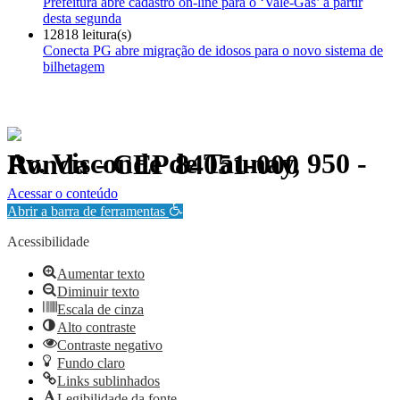
Prefeitura abre cadastro on-line para o ‘Vale-Gás’ a partir
desta segunda
12818 leitura(s)
Conecta PG abre migração de idosos para o novo sistema de
bilhetagem
Av. Visconde de Taunay, 950 - Ronda - CEP 84051-000
Política de Privacidade.
Acessar o conteúdo
Abrir a barra de ferramentas
Acessibilidade
Aumentar texto
Diminuir texto
Escala de cinza
Alto contraste
Contraste negativo
Fundo claro
Links sublinhados
Legibilidade da fonte