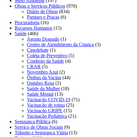
Meio Ambiente
(197)
Obras e Serviços Públicos
(970)
Diário de Obras
(834)
Parques e Praças
(6)
Procuradoria
(16)
Recursos Humanos
(15)
Saúde
(466)
Agosto Dourado
(1)
Centro de Atendimento da Criança
(3)
Cinedebate
(1)
Coleta de Preventivo
(5)
Comboio da Saúde
(4)
CRAR
(5)
Novembro Azul
(2)
Ônibus da Vacina
(44)
Outubro Rosa
(2)
Saúde da Mulher
(18)
Saúde Mental
(13)
Vacinação COVID-19
(71)
Vacinação de rotina
(25)
Vacinação GRIPE
(15)
Vacinação Pediátrica
(21)
Segurança Pública
(6)
Serviço de Obras Sociais
(9)
Trânsito e Segurança Viária
(13)