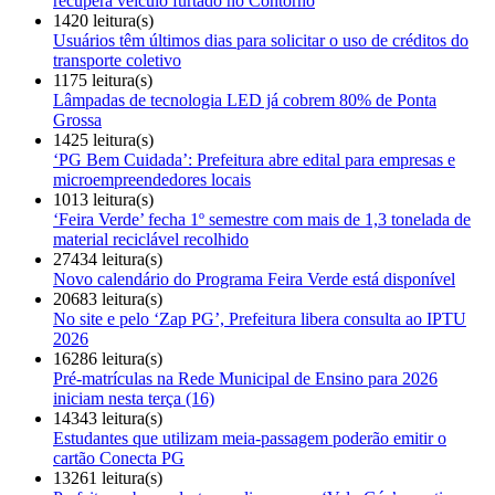
recupera veículo furtado no Contorno
1420 leitura(s)
Usuários têm últimos dias para solicitar o uso de créditos do
transporte coletivo
1175 leitura(s)
Lâmpadas de tecnologia LED já cobrem 80% de Ponta
Grossa
1425 leitura(s)
‘PG Bem Cuidada’: Prefeitura abre edital para empresas e
microempreendedores locais
1013 leitura(s)
‘Feira Verde’ fecha 1º semestre com mais de 1,3 tonelada de
material reciclável recolhido
27434 leitura(s)
Novo calendário do Programa Feira Verde está disponível
20683 leitura(s)
No site e pelo ‘Zap PG’, Prefeitura libera consulta ao IPTU
2026
16286 leitura(s)
Pré-matrículas na Rede Municipal de Ensino para 2026
iniciam nesta terça (16)
14343 leitura(s)
Estudantes que utilizam meia-passagem poderão emitir o
cartão Conecta PG
13261 leitura(s)