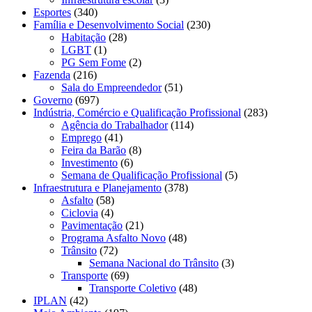
Esportes
(340)
Família e Desenvolvimento Social
(230)
Habitação
(28)
LGBT
(1)
PG Sem Fome
(2)
Fazenda
(216)
Sala do Empreendedor
(51)
Governo
(697)
Indústria, Comércio e Qualificação Profissional
(283)
Agência do Trabalhador
(114)
Emprego
(41)
Feira da Barão
(8)
Investimento
(6)
Semana de Qualificação Profissional
(5)
Infraestrutura e Planejamento
(378)
Asfalto
(58)
Ciclovia
(4)
Pavimentação
(21)
Programa Asfalto Novo
(48)
Trânsito
(72)
Semana Nacional do Trânsito
(3)
Transporte
(69)
Transporte Coletivo
(48)
IPLAN
(42)