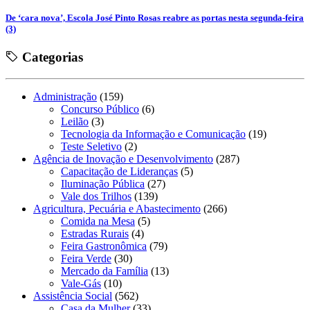
De ‘cara nova’, Escola José Pinto Rosas reabre as portas nesta segunda-feira
(3)
Categorias
Administração
(159)
Concurso Público
(6)
Leilão
(3)
Tecnologia da Informação e Comunicação
(19)
Teste Seletivo
(2)
Agência de Inovação e Desenvolvimento
(287)
Capacitação de Lideranças
(5)
Iluminação Pública
(27)
Vale dos Trilhos
(139)
Agricultura, Pecuária e Abastecimento
(266)
Comida na Mesa
(5)
Estradas Rurais
(4)
Feira Gastronômica
(79)
Feira Verde
(30)
Mercado da Família
(13)
Vale-Gás
(10)
Assistência Social
(562)
Casa da Mulher
(33)