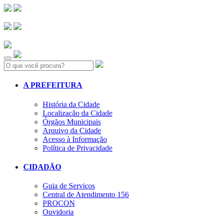
Search:
A PREFEITURA
História da Cidade
Localização da Cidade
Órgãos Municipais
Arquivo da Cidade
Acesso à Informação
Política de Privacidade
CIDADÃO
Guia de Serviços
Central de Atendimento 156
PROCON
Ouvidoria