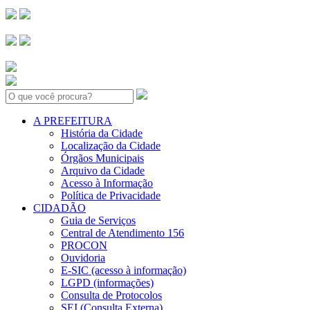
Search:
A PREFEITURA
História da Cidade
Localização da Cidade
Órgãos Municipais
Arquivo da Cidade
Acesso à Informação
Política de Privacidade
CIDADÃO
Guia de Serviços
Central de Atendimento 156
PROCON
Ouvidoria
E-SIC (acesso à informação)
LGPD (informações)
Consulta de Protocolos
SEI (Consulta Externa)