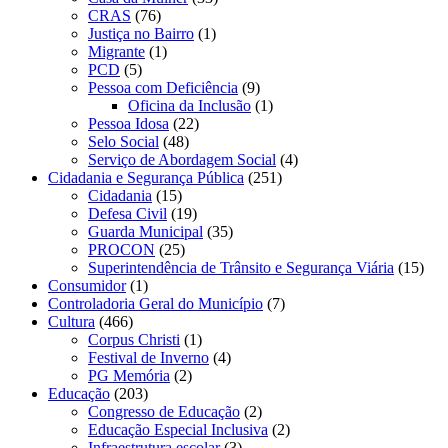
CRAS
(76)
Justiça no Bairro
(1)
Migrante
(1)
PCD
(5)
Pessoa com Deficiência
(9)
Oficina da Inclusão
(1)
Pessoa Idosa
(22)
Selo Social
(48)
Serviço de Abordagem Social
(4)
Cidadania e Segurança Pública
(251)
Cidadania
(15)
Defesa Civil
(19)
Guarda Municipal
(35)
PROCON
(25)
Superintendência de Trânsito e Segurança Viária
(15)
Consumidor
(1)
Controladoria Geral do Município
(7)
Cultura
(466)
Corpus Christi
(1)
Festival de Inverno
(4)
PG Memória
(2)
Educação
(203)
Congresso de Educação
(2)
Educação Especial Inclusiva
(2)
Infraestrutura escolar
(3)