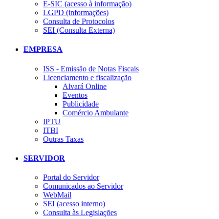
E-SIC (acesso à informação)
LGPD (informações)
Consulta de Protocolos
SEI (Consulta Externa)
EMPRESA
ISS - Emissão de Notas Fiscais
Licenciamento e fiscalização
Alvará Online
Eventos
Publicidade
Comércio Ambulante
IPTU
ITBI
Outras Taxas
SERVIDOR
Portal do Servidor
Comunicados ao Servidor
WebMail
SEI (acesso interno)
Consulta às Legislações