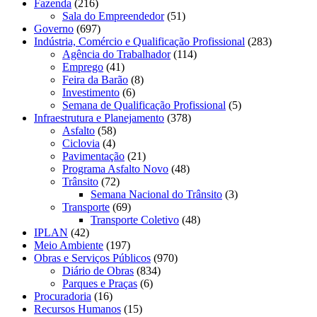
Fazenda
(216)
Sala do Empreendedor
(51)
Governo
(697)
Indústria, Comércio e Qualificação Profissional
(283)
Agência do Trabalhador
(114)
Emprego
(41)
Feira da Barão
(8)
Investimento
(6)
Semana de Qualificação Profissional
(5)
Infraestrutura e Planejamento
(378)
Asfalto
(58)
Ciclovia
(4)
Pavimentação
(21)
Programa Asfalto Novo
(48)
Trânsito
(72)
Semana Nacional do Trânsito
(3)
Transporte
(69)
Transporte Coletivo
(48)
IPLAN
(42)
Meio Ambiente
(197)
Obras e Serviços Públicos
(970)
Diário de Obras
(834)
Parques e Praças
(6)
Procuradoria
(16)
Recursos Humanos
(15)