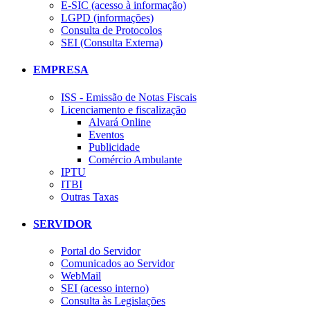
E-SIC (acesso à informação)
LGPD (informações)
Consulta de Protocolos
SEI (Consulta Externa)
EMPRESA
ISS - Emissão de Notas Fiscais
Licenciamento e fiscalização
Alvará Online
Eventos
Publicidade
Comércio Ambulante
IPTU
ITBI
Outras Taxas
SERVIDOR
Portal do Servidor
Comunicados ao Servidor
WebMail
SEI (acesso interno)
Consulta às Legislações