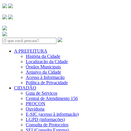
Search:
A PREFEITURA
História da Cidade
Localização da Cidade
Órgãos Municipais
Arquivo da Cidade
Acesso à Informação
Política de Privacidade
CIDADÃO
Guia de Serviços
Central de Atendimento 156
PROCON
Ouvidoria
E-SIC (acesso à informação)
LGPD (informações)
Consulta de Protocolos
SEI (Consulta Externa)