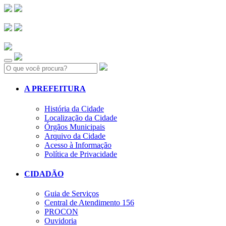
Search:
A PREFEITURA
História da Cidade
Localização da Cidade
Órgãos Municipais
Arquivo da Cidade
Acesso à Informação
Política de Privacidade
CIDADÃO
Guia de Serviços
Central de Atendimento 156
PROCON
Ouvidoria