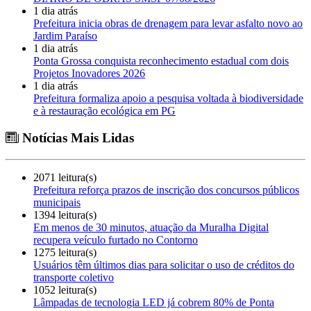
1 dia atrás
Prefeitura inicia obras de drenagem para levar asfalto novo ao
Jardim Paraíso
1 dia atrás
Ponta Grossa conquista reconhecimento estadual com dois
Projetos Inovadores 2026
1 dia atrás
Prefeitura formaliza apoio a pesquisa voltada à biodiversidade
e à restauração ecológica em PG
Notícias Mais Lidas
2071 leitura(s)
Prefeitura reforça prazos de inscrição dos concursos públicos
municipais
1394 leitura(s)
Em menos de 30 minutos, atuação da Muralha Digital
recupera veículo furtado no Contorno
1275 leitura(s)
Usuários têm últimos dias para solicitar o uso de créditos do
transporte coletivo
1052 leitura(s)
Lâmpadas de tecnologia LED já cobrem 80% de Ponta