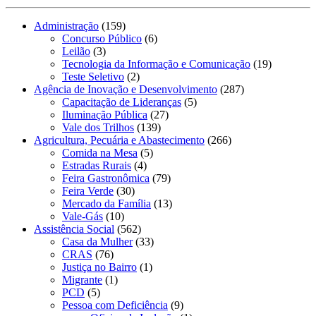
Administração
(159)
Concurso Público
(6)
Leilão
(3)
Tecnologia da Informação e Comunicação
(19)
Teste Seletivo
(2)
Agência de Inovação e Desenvolvimento
(287)
Capacitação de Lideranças
(5)
Iluminação Pública
(27)
Vale dos Trilhos
(139)
Agricultura, Pecuária e Abastecimento
(266)
Comida na Mesa
(5)
Estradas Rurais
(4)
Feira Gastronômica
(79)
Feira Verde
(30)
Mercado da Família
(13)
Vale-Gás
(10)
Assistência Social
(562)
Casa da Mulher
(33)
CRAS
(76)
Justiça no Bairro
(1)
Migrante
(1)
PCD
(5)
Pessoa com Deficiência
(9)