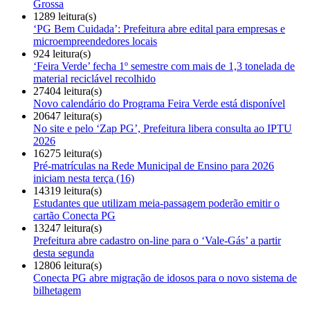
Grossa
1289 leitura(s)
‘PG Bem Cuidada’: Prefeitura abre edital para empresas e
microempreendedores locais
924 leitura(s)
‘Feira Verde’ fecha 1º semestre com mais de 1,3 tonelada de
material reciclável recolhido
27404 leitura(s)
Novo calendário do Programa Feira Verde está disponível
20647 leitura(s)
No site e pelo ‘Zap PG’, Prefeitura libera consulta ao IPTU
2026
16275 leitura(s)
Pré-matrículas na Rede Municipal de Ensino para 2026
iniciam nesta terça (16)
14319 leitura(s)
Estudantes que utilizam meia-passagem poderão emitir o
cartão Conecta PG
13247 leitura(s)
Prefeitura abre cadastro on-line para o ‘Vale-Gás’ a partir
desta segunda
12806 leitura(s)
Conecta PG abre migração de idosos para o novo sistema de
bilhetagem