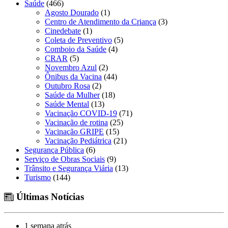
Saúde
(466)
Agosto Dourado
(1)
Centro de Atendimento da Criança
(3)
Cinedebate
(1)
Coleta de Preventivo
(5)
Comboio da Saúde
(4)
CRAR
(5)
Novembro Azul
(2)
Ônibus da Vacina
(44)
Outubro Rosa
(2)
Saúde da Mulher
(18)
Saúde Mental
(13)
Vacinação COVID-19
(71)
Vacinação de rotina
(25)
Vacinação GRIPE
(15)
Vacinação Pediátrica
(21)
Segurança Pública
(6)
Serviço de Obras Sociais
(9)
Trânsito e Segurança Viária
(13)
Turismo
(144)
Últimas Notícias
1 semana atrás