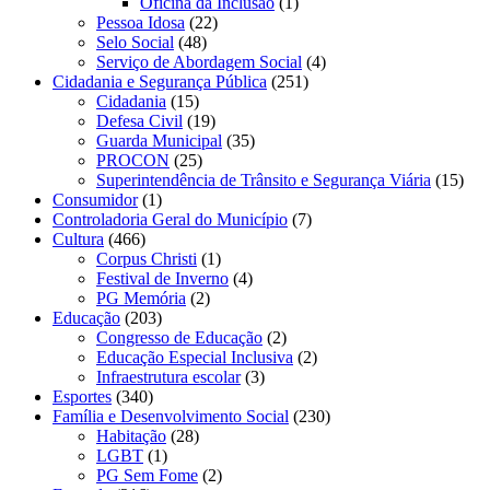
Oficina da Inclusão
(1)
Pessoa Idosa
(22)
Selo Social
(48)
Serviço de Abordagem Social
(4)
Cidadania e Segurança Pública
(251)
Cidadania
(15)
Defesa Civil
(19)
Guarda Municipal
(35)
PROCON
(25)
Superintendência de Trânsito e Segurança Viária
(15)
Consumidor
(1)
Controladoria Geral do Município
(7)
Cultura
(466)
Corpus Christi
(1)
Festival de Inverno
(4)
PG Memória
(2)
Educação
(203)
Congresso de Educação
(2)
Educação Especial Inclusiva
(2)
Infraestrutura escolar
(3)
Esportes
(340)
Família e Desenvolvimento Social
(230)
Habitação
(28)
LGBT
(1)
PG Sem Fome
(2)