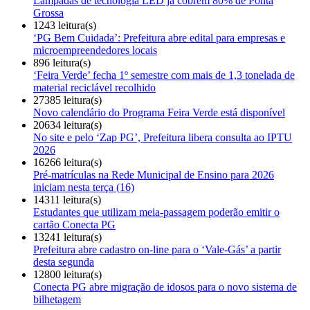
Lâmpadas de tecnologia LED já cobrem 80% de Ponta
Grossa
1243 leitura(s)
‘PG Bem Cuidada’: Prefeitura abre edital para empresas e
microempreendedores locais
896 leitura(s)
‘Feira Verde’ fecha 1º semestre com mais de 1,3 tonelada de
material reciclável recolhido
27385 leitura(s)
Novo calendário do Programa Feira Verde está disponível
20634 leitura(s)
No site e pelo ‘Zap PG’, Prefeitura libera consulta ao IPTU
2026
16266 leitura(s)
Pré-matrículas na Rede Municipal de Ensino para 2026
iniciam nesta terça (16)
14311 leitura(s)
Estudantes que utilizam meia-passagem poderão emitir o
cartão Conecta PG
13241 leitura(s)
Prefeitura abre cadastro on-line para o ‘Vale-Gás’ a partir
desta segunda
12800 leitura(s)
Conecta PG abre migração de idosos para o novo sistema de
bilhetagem