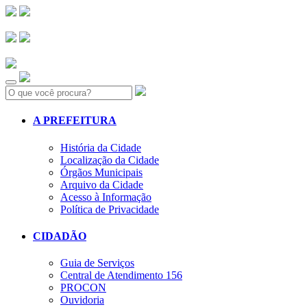
Search:
A PREFEITURA
História da Cidade
Localização da Cidade
Órgãos Municipais
Arquivo da Cidade
Acesso à Informação
Política de Privacidade
CIDADÃO
Guia de Serviços
Central de Atendimento 156
PROCON
Ouvidoria