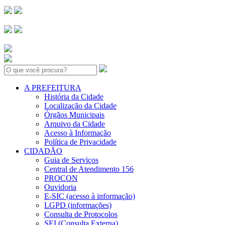
Search:
A PREFEITURA
História da Cidade
Localização da Cidade
Órgãos Municipais
Arquivo da Cidade
Acesso à Informação
Política de Privacidade
CIDADÃO
Guia de Serviços
Central de Atendimento 156
PROCON
Ouvidoria
E-SIC (acesso à informação)
LGPD (informações)
Consulta de Protocolos
SEI (Consulta Externa)