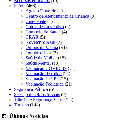
Recursos Humanos
(15)
Saúde
(466)
Agosto Dourado
(1)
Centro de Atendimento da Criança
(3)
Cinedebate
(1)
Coleta de Preventivo
(5)
Comboio da Saúde
(4)
CRAR
(5)
Novembro Azul
(2)
Ônibus da Vacina
(44)
Outubro Rosa
(2)
Saúde da Mulher
(18)
Saúde Mental
(13)
Vacinação COVID-19
(71)
Vacinação de rotina
(25)
Vacinação GRIPE
(15)
Vacinação Pediátrica
(21)
Segurança Pública
(6)
Serviço de Obras Sociais
(9)
Trânsito e Segurança Viária
(13)
Turismo
(144)
Últimas Notícias