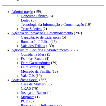
Administração
(159)
Concurso Público
(6)
Leilão
(3)
Tecnologia da Informação e Comunicação
(19)
Teste Seletivo
(2)
Agência de Inovação e Desenvolvimento
(287)
Capacitação de Lideranças
(5)
Iluminação Pública
(27)
Vale dos Trilhos
(139)
Agricultura, Pecuária e Abastecimento
(266)
Comida na Mesa
(5)
Estradas Rurais
(4)
Feira Gastronômica
(79)
Feira Verde
(30)
Mercado da Família
(13)
Vale-Gás
(10)
Assistência Social
(562)
Casa da Mulher
(33)
CRAS
(76)
Justiça no Bairro
(1)
Migrante
(1)
PCD
(5)
Pessoa com Deficiência
(9)