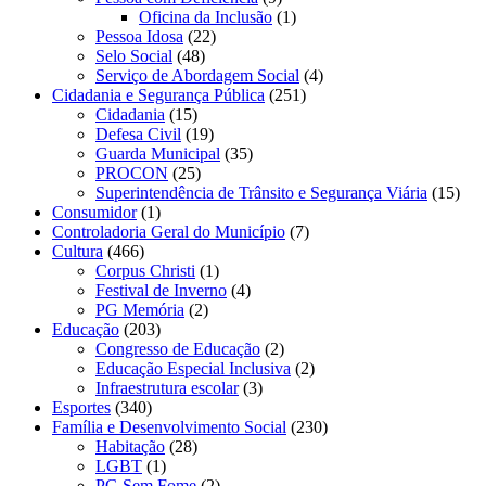
Oficina da Inclusão
(1)
Pessoa Idosa
(22)
Selo Social
(48)
Serviço de Abordagem Social
(4)
Cidadania e Segurança Pública
(251)
Cidadania
(15)
Defesa Civil
(19)
Guarda Municipal
(35)
PROCON
(25)
Superintendência de Trânsito e Segurança Viária
(15)
Consumidor
(1)
Controladoria Geral do Município
(7)
Cultura
(466)
Corpus Christi
(1)
Festival de Inverno
(4)
PG Memória
(2)
Educação
(203)
Congresso de Educação
(2)
Educação Especial Inclusiva
(2)
Infraestrutura escolar
(3)
Esportes
(340)
Família e Desenvolvimento Social
(230)
Habitação
(28)
LGBT
(1)
PG Sem Fome
(2)