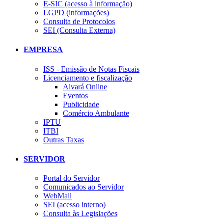
E-SIC (acesso à informação)
LGPD (informações)
Consulta de Protocolos
SEI (Consulta Externa)
EMPRESA
ISS - Emissão de Notas Fiscais
Licenciamento e fiscalização
Alvará Online
Eventos
Publicidade
Comércio Ambulante
IPTU
ITBI
Outras Taxas
SERVIDOR
Portal do Servidor
Comunicados ao Servidor
WebMail
SEI (acesso interno)
Consulta às Legislações