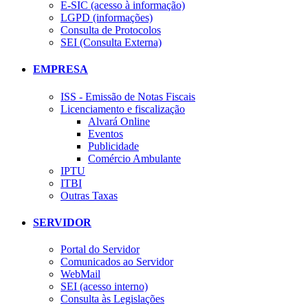
E-SIC (acesso à informação)
LGPD (informações)
Consulta de Protocolos
SEI (Consulta Externa)
EMPRESA
ISS - Emissão de Notas Fiscais
Licenciamento e fiscalização
Alvará Online
Eventos
Publicidade
Comércio Ambulante
IPTU
ITBI
Outras Taxas
SERVIDOR
Portal do Servidor
Comunicados ao Servidor
WebMail
SEI (acesso interno)
Consulta às Legislações