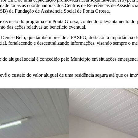
idade todas as coordenadoras dos Centros de Referências de Assistênc
B) da Fundação de Assistência Social de Ponta Grossa.
à execução do programa em Ponta Grossa, contendo o levantamento do p
nto das ações relativas ao benefício eventual.
a Denise Belo, que também preside a FASPG, destacou a importância da
cial, fortalecendo e descentralizando informações, visando sempre o m
o do aluguel social é concedido pelo Município em situações emergenci
vê o custeio do valor aluguel de uma residência segura até que os imó