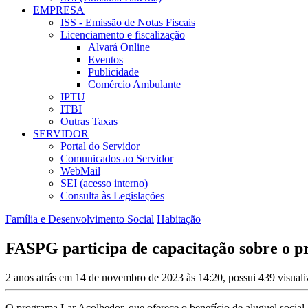
EMPRESA
ISS - Emissão de Notas Fiscais
Licenciamento e fiscalização
Alvará Online
Eventos
Publicidade
Comércio Ambulante
IPTU
ITBI
Outras Taxas
SERVIDOR
Portal do Servidor
Comunicados ao Servidor
WebMail
SEI (acesso interno)
Consulta às Legislações
Família e Desenvolvimento Social
Habitação
FASPG participa de capacitação sobre o 
2 anos atrás em 14 de novembro de 2023 às 14:20, possui 439 visual
O programa Lar Acolhedor, que oferece o benefício de aluguel social,