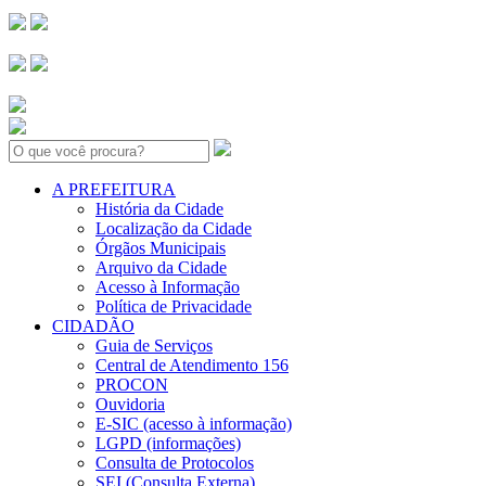
Search:
A PREFEITURA
História da Cidade
Localização da Cidade
Órgãos Municipais
Arquivo da Cidade
Acesso à Informação
Política de Privacidade
CIDADÃO
Guia de Serviços
Central de Atendimento 156
PROCON
Ouvidoria
E-SIC (acesso à informação)
LGPD (informações)
Consulta de Protocolos
SEI (Consulta Externa)