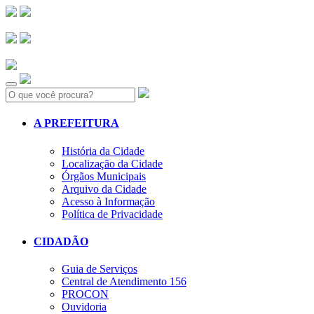
Search:
A PREFEITURA
História da Cidade
Localização da Cidade
Órgãos Municipais
Arquivo da Cidade
Acesso à Informação
Política de Privacidade
CIDADÃO
Guia de Serviços
Central de Atendimento 156
PROCON
Ouvidoria