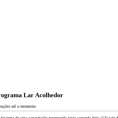
programa Lar Acolhedor
izações até o momento
 foi tema de uma capacitação promovida nesta segunda-feira (13) pela 